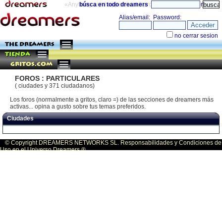
«Anything can happen and it probably will»
búsca en todo dreamers
directorio
THE DREAMERS
TIENDA
Gritos.com
FOROS : PARTICULARES
( ciudades y 371 ciudadanos)
Los foros (normalmente a gritos, claro =) de las secciones de dreamers más
activas... opina a gusto sobre tus temas preferidos.
Ciudades
© Copyright DREAMERS NETWORKS SL. Responsabilidades y Condiciones de
Uso en el Universo Dreamers ®