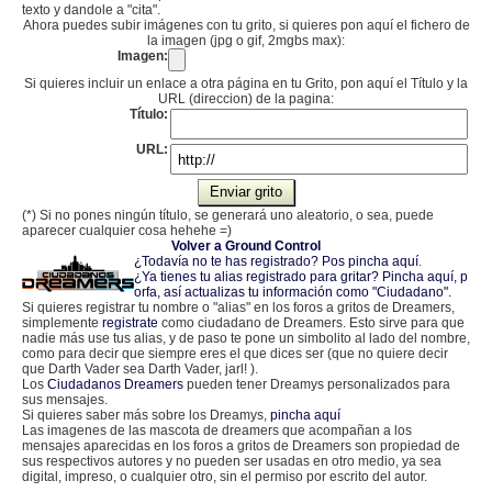
texto y dandole a "cita".
Ahora puedes subir imágenes con tu grito, si quieres pon aquí el fichero de
la imagen (jpg o gif, 2mgbs max):
Imagen:
Si quieres incluir un enlace a otra página en tu Grito, pon aquí el Título y la
URL (direccion) de la pagina:
Título:
URL:
(*) Si no pones ningún título, se generará uno aleatorio, o sea, puede
aparecer cualquier cosa hehehe =)
Volver a Ground Control
¿Todavía no te has registrado? Pos pincha aquí
.
¿Ya tienes tu alias registrado para gritar? Pincha aquí, p
orfa, así actualizas tu información como "Ciudadano".
Si quieres registrar tu nombre o "alias" en los foros a gritos de Dreamers,
simplemente
registrate
como ciudadano de Dreamers. Esto sirve para que
nadie más use tus alias, y de paso te pone un simbolito al lado del nombre,
como para decir que siempre eres el que dices ser (que no quiere decir
que Darth Vader sea Darth Vader, jarl! ).
Los
Ciudadanos Dreamers
pueden tener Dreamys personalizados para
sus mensajes.
Si quieres saber más sobre los Dreamys,
pincha aquí
Las imagenes de las mascota de dreamers que acompañan a los
mensajes aparecidas en los foros a gritos de Dreamers son propiedad de
sus respectivos autores y no pueden ser usadas en otro medio, ya sea
digital, impreso, o cualquier otro, sin el permiso por escrito del autor.