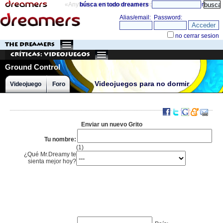
«Anything can happen and it probably will»
búsca en todo dreamers
directorio
THE DREAMERS
Críticas: Videojuegos
Ground Control
Videojuegos para no dormir
Videojuego
Foro
Enviar un nuevo Grito
Tu nombre:
(1)
¿Qué Mr.Dreamy te
sienta mejor hoy?