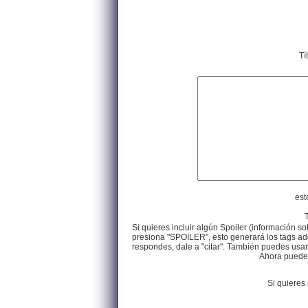
Tí
est
Si quieres incluir algún Spoiler (información so
presiona "SPOILER", esto generará los tags ade
respondes, dale a "citar". También puedes usar e
Ahora puedes 
Si quieres 