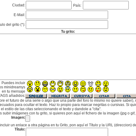
Ciudad:
País:
E-Mail:
tulo del grito (*):
Tu grito:
Puedes incluir
os minidreamys
en tu mensaje
TAGS añadidos:
bre el futuro de una serie o algo que una parte del foro lo mismo no quiere saber), m
cuados para ocultar el texto. Haz lo propio para marcar negritas o cursivas. Si qu
l estilo de las citas seleccionando el texto y dandole a "cita".
subir imágenes con tu grito, si quieres pon aquí el fichero de la imagen (jpg o gi
Imagen:
incluir un enlace a otra página en tu Grito, pon aquí el Título y la URL (direccion) d
Título: