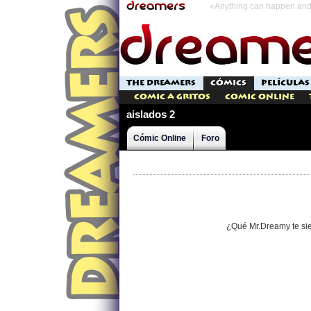
«Anything can happen and 
THE DREAMERS
CÓMICS
PELÍCULAS
Comic a Gritos
Comic Online
aislados 2
Cómic Online
Foro
¿Qué Mr.Dreamy te si