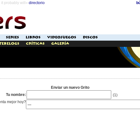
it probably will»
directorio
b
SERIES
LIBROS
VIDEOJUEGOS
DISCOS
Tebelogs
Críticas
Galería
Enviar un nuevo Grito
Tu nombre:
(1)
enta mejor hoy?