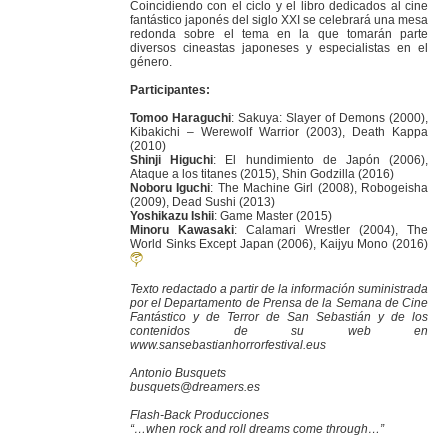
Coincidiendo con el ciclo y el libro dedicados al cine
fantástico japonés del siglo XXI se celebrará una mesa
redonda sobre el tema en la que tomarán parte
diversos cineastas japoneses y especialistas en el
género.
Participantes:
Tomoo Haraguchi
: Sakuya: Slayer of Demons (2000),
Kibakichi – Werewolf Warrior (2003), Death Kappa
(2010)
Shinji Higuchi
: El hundimiento de Japón (2006),
Ataque a los titanes (2015), Shin Godzilla (2016)
Noboru Iguchi
: The Machine Girl (2008), Robogeisha
(2009), Dead Sushi (2013)
Yoshikazu Ishii
: Game Master (2015)
Minoru Kawasaki
: Calamari Wrestler (2004), The
World Sinks Except Japan (2006), Kaijyu Mono (2016)
Texto redactado a partir de la información suministrada
por el Departamento de Prensa de la Semana de Cine
Fantástico y de Terror de San Sebastián y de los
contenidos de su web en
www.sansebastianhorrorfestival.eus
Antonio Busquets
busquets@dreamers.es
Flash-Back Producciones
“…when rock and roll dreams come through…”