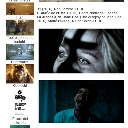
El marionetas
31
(2016). Rob Zombie. EEUU
El ataúd de cristal
(2016). Haritz Zubillaga. España
La autopsia de Jane Doe
(The Autopsy of Jane Doe,
Titán
2016). André Øvredal. Reino Unido-EEUU
You’re gonna die
tonight
Dark water
Kibakichi
El faro del
misterio