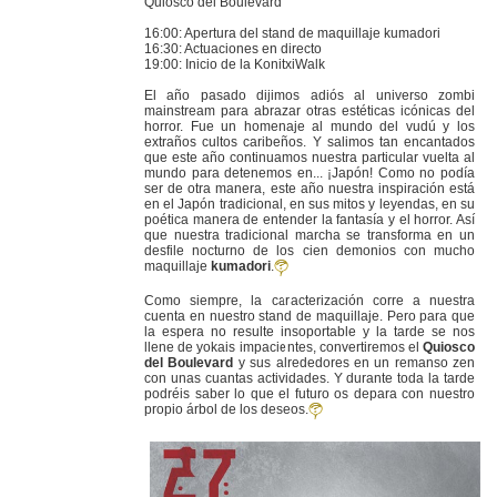
Quiosco del Boulevard
16:00: Apertura del stand de maquillaje kumadori
16:30: Actuaciones en directo
19:00: Inicio de la KonitxiWalk
El año pasado dijimos adiós al universo zombi
mainstream para abrazar otras estéticas icónicas del
horror. Fue un homenaje al mundo del vudú y los
extraños cultos caribeños. Y salimos tan encantados
que este año continuamos nuestra particular vuelta al
mundo para detenemos en... ¡Japón! Como no podía
ser de otra manera, este año nuestra inspiración está
en el Japón tradicional, en sus mitos y leyendas, en su
poética manera de entender la fantasía y el horror. Así
que nuestra tradicional marcha se transforma en un
desfile nocturno de los cien demonios con mucho
maquillaje
kumadori
.
Como siempre, la caracterización corre a nuestra
cuenta en nuestro stand de maquillaje. Pero para que
la espera no resulte insoportable y la tarde se nos
llene de yokais impacientes, convertiremos el
Quiosco
del Boulevard
y sus alrededores en un remanso zen
con unas cuantas actividades. Y durante toda la tarde
podréis saber lo que el futuro os depara con nuestro
propio árbol de los deseos.