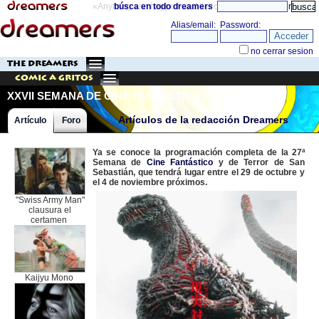
«Anything can happen and it probably will»
búsca en todo dreamers
directorio
THE DREAMERS
Comic a Gritos
XXVII SEMANA DE CINE FANTÁSTICO Y
DE TERROR DE SAN SEBASTIÁN (II)
Artículos de la redacción Dreamers
Artículo
Foro
Ya se conoce la programación completa de la 27ª
Semana de
Cine Fantástico
y de Terror de San
Sebastián, que tendrá lugar entre el 29 de octubre y
el 4 de noviembre próximos.
"Swiss Army Man"
clausura el
certamen
Kaijyu Mono