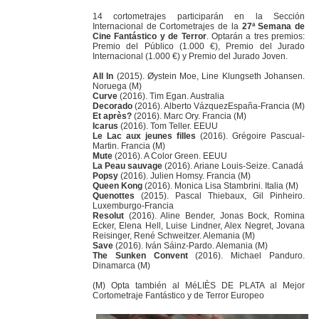
14 cortometrajes participarán en la Sección
Internacional de Cortometrajes de la
27ª Semana de
Cine Fantástico y de Terror
. Optarán a tres premios:
Premio del Público (1.000 €), Premio del Jurado
Internacional (1.000 €) y Premio del Jurado Joven.
All In
(2015). Øystein Moe, Line Klungseth Johansen.
Noruega (M)
Curve
(2016). Tim Egan. Australia
Decorado
(2016). Alberto VázquezEspaña-Francia (M)
Et après?
(2016). Marc Ory. Francia (M)
Icarus
(2016). Tom Teller. EEUU
Le Lac aux jeunes filles
(2016). Grégoire Pascual-
Martin. Francia (M)
Mute
(2016). A Color Green. EEUU
La Peau sauvage
(2016). Ariane Louis-Seize. Canadá
Popsy
(2016). Julien Homsy. Francia (M)
Queen Kong
(2016). Monica Lisa Stambrini. Italia (M)
Quenottes
(2015). Pascal Thiebaux, Gil Pinheiro.
Luxemburgo-Francia
Resolut
(2016). Aline Bender, Jonas Bock, Romina
Ecker, Elena Hell, Luise Lindner, Alex Negret, Jovana
Reisinger, René Schweitzer. Alemania (M)
Save
(2016). Iván Sáinz-Pardo. Alemania (M)
The Sunken Convent
(2016). Michael Panduro.
Dinamarca (M)
(M) Opta también al MéLIÈS DE PLATA al Mejor
Cortometraje Fantástico y de Terror Europeo