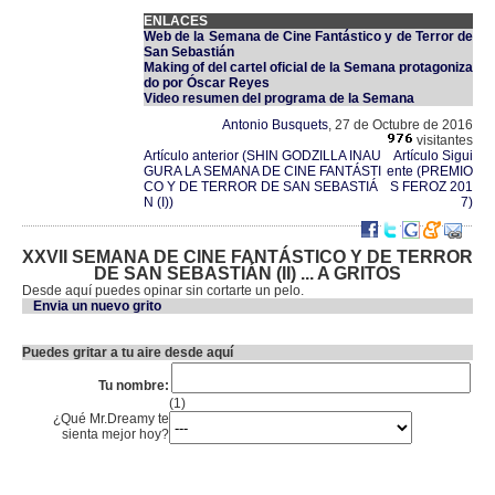
ENLACES
Web de la Semana de Cine Fantástico y de Terror de
San Sebastián
Making of del cartel oficial de la Semana protagoniza
do por Óscar Reyes
Video resumen del programa de la Semana
Antonio Busquets
, 27 de Octubre de 2016
visitantes
Artículo anterior (SHIN GODZILLA INAU
Artículo Sigui
GURA LA SEMANA DE CINE FANTÁSTI
ente (PREMIO
CO Y DE TERROR DE SAN SEBASTIÁ
S FEROZ 201
N (I))
7)
XXVII SEMANA DE CINE FANTÁSTICO Y DE TERROR
DE SAN SEBASTIÁN (II) ... A GRITOS
Desde aquí puedes opinar sin cortarte un pelo.
Envia un nuevo grito
Puedes gritar a tu aire desde aquí
Tu nombre:
(1)
¿Qué Mr.Dreamy te
sienta mejor hoy?