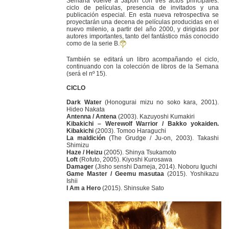
Semana vuelve a Japón con tres actos principales:
ciclo de películas, presencia de invitados y una
publicación especial. En esta nueva retrospectiva se
proyectarán una decena de películas producidas en el
nuevo milenio, a partir del año 2000, y dirigidas por
autores importantes, tanto del fantástico más conocido
como de la serie B.
También se editará un libro acompañando el ciclo,
continuando con la colección de libros de la Semana
(será el nº 15).
CICLO
Dark Water
(Honogurai mizu no soko kara, 2001).
Hideo Nakata
Antenna / Antena
(2003). Kazuyoshi Kumakiri
Kibakichi – Werewolf Warrior / Bakko yokaiden.
Kibakichi
(2003). Tomoo Haraguchi
La maldición
(The Grudge / Ju-on, 2003). Takashi
Shimizu
Haze / Heizu
(2005). Shinya Tsukamoto
Loft
(Rofuto, 2005). Kiyoshi Kurosawa
Damager
(Jisho senshi Dameja, 2014). Noboru Iguchi
Game Master / Geemu masutaa
(2015). Yoshikazu
Ishii
I Am a Hero
(2015). Shinsuke Sato