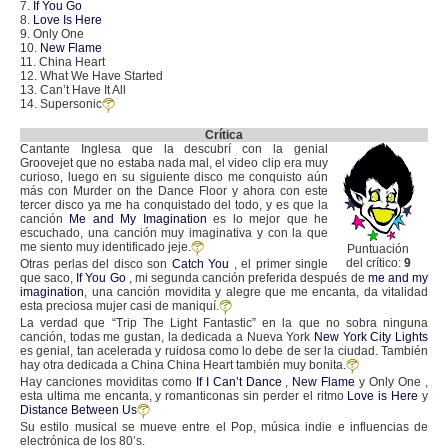
7.
If You Go
8.
Love Is Here
9. Only One
10.
New Flame
11. China Heart
12. What We Have Started
13. Can’t Have It All
14. Supersonic
Crítica
Cantante Inglesa que la descubrí con la genial
Groovejet que no estaba nada mal, el video clip era muy
curioso, luego en su siguiente disco me conquisto aún
más con Murder on the Dance Floor y ahora con este
tercer disco ya me ha conquistado del todo, y es que la
canción
Me and My Imagination
es lo mejor que he
escuchado, una canción muy imaginativa y con la que
me siento muy identificado jeje.
Puntuación
del crítico:
9
Otras perlas del disco son
Catch You
, el primer single
que saco,
If You Go
, mi segunda canción preferida después de
me and my
imagination
, una canción movidita y alegre que me encanta, da vitalidad
esta preciosa mujer casi de maniquí.
La verdad que “Trip The Light Fantastic” en la que no sobra ninguna
canción, todas me gustan, la dedicada a Nueva York
New York City Lights
es genial, tan acelerada y ruidosa como lo debe de ser la ciudad. También
hay otra dedicada a China China Heart también muy bonita.
Hay canciones moviditas como
If I Can’t Dance
,
New Flame
y Only One ,
esta ultima me encanta, y romanticonas sin perder el ritmo
Love is Here
y
Distance Between Us
Su estilo musical se mueve entre el Pop, música indie e influencias de
electrónica de los 80’s.