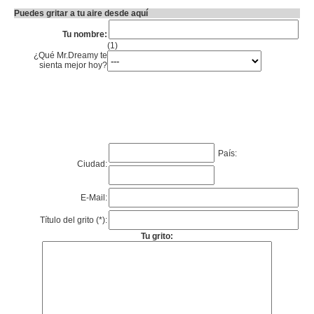
Puedes gritar a tu aire desde aquí
Tu nombre:
(1)
¿Qué Mr.Dreamy te
sienta mejor hoy?
País:
Ciudad:
E-Mail:
Título del grito (*):
Tu grito: