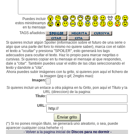
Puedes incluir
estos minidreamys
en tu mensaje
TAGS añadidos:
Si quieres incluir algún Spoiler (información sobre el futuro de una serie o
algo que una parte del foro lo mismo no quiere saber), marca con el ratón
el texto a "ocultar" y presiona "SPOILER", esto generará los tags
adecuados para ocultar el texto. Haz lo propio para marcar negritas o
cursivas. Si quieres copiar en tu mensaje el mensaje al que respondes,
dale a "citar". También puedes usar el estilo de las citas seleccionando el
texto y dandole a "cita".
Ahora puedes subir imágenes con tu grito, si quieres pon aquí el fichero de
la imagen (jpg o gif, 2mgbs max):
Imagen:
Si quieres incluir un enlace a otra página en tu Grito, pon aquí el Título y la
URL (direccion) de la pagina:
Título:
URL:
(*) Si no pones ningún título, se generará uno aleatorio, o sea, puede
aparecer cualquier cosa hehehe =)
- Volver a la pagina inicial de
Discos para no dormir -