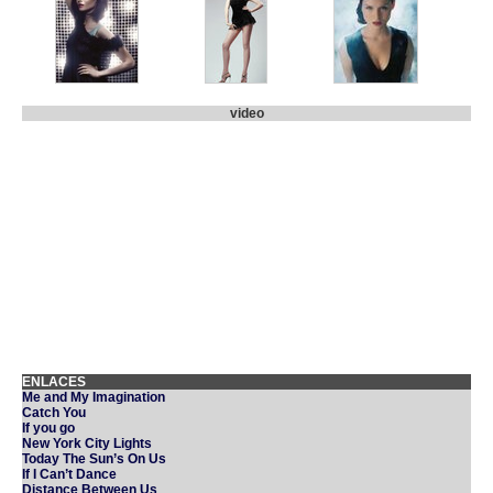
video
ENLACES
Me and My Imagination
Catch You
If you go
New York City Lights
Today The Sun’s On Us
If I Can’t Dance
Distance Between Us