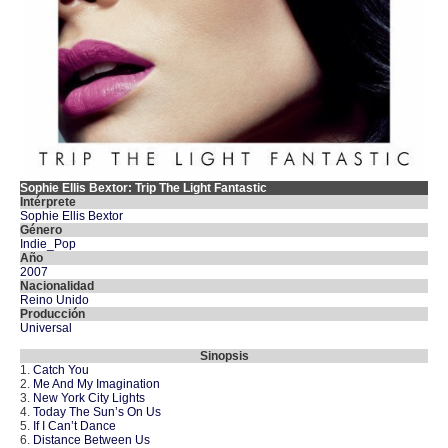
Sophie Ellis Bextor: Trip The Light Fantastic
Intérprete
Sophie Ellis Bextor
Género
Indie_Pop
Año
2007
Nacionalidad
Reino Unido
Producción
Universal
Sinopsis
1.
Catch You
2.
Me And My Imagination
3.
New York City Lights
4.
Today The Sun’s On Us
5.
If I Can’t Dance
6.
Distance Between Us