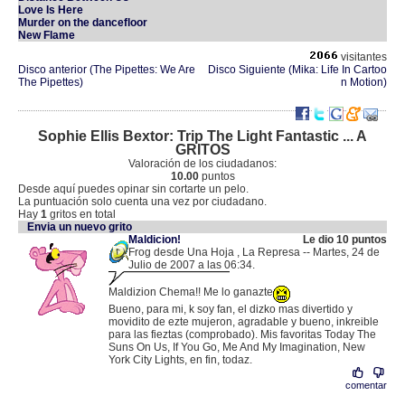
Love Is Here
Murder on the dancefloor
New Flame
visitantes
Disco anterior (The Pipettes: We Are
Disco Siguiente (Mika: Life In Cartoo
The Pipettes)
n Motion)
Sophie Ellis Bextor: Trip The Light Fantastic ... A
GRITOS
Valoración de los ciudadanos:
10.00
puntos
Desde aquí puedes opinar sin cortarte un pelo.
La puntuación solo cuenta una vez por ciudadano.
Hay
1
gritos en total
Envia un nuevo grito
Maldicion!
Le dio 10 puntos
Frog desde Una Hoja , La Represa -- Martes, 24 de
Julio de 2007 a las 06:34.
.
189.165.47.77 |
Maldizion Chema!! Me lo ganazte
Bueno, para mi, k soy fan, el dizko mas divertido y
movidito de ezte mujeron, agradable y bueno, inkreible
para las fieztas (comprobado). Mis favoritas Today The
Suns On Us, If You Go, Me And My Imagination, New
York City Lights, en fin, todaz.
comentar