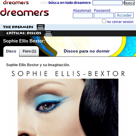
«Anything can happen and it probably will»
búsca en todo dreamers
directorio
THE DREAMERS
Críticas: Discos
Sophie Ellis Bextor: Trip The Light
Fantastic
Discos para no dormir
Disco
Foro (1)
Sophie Ellis Bextor y su Imaginación.