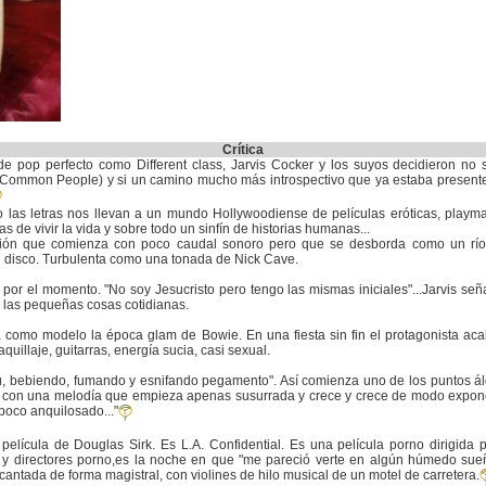
Crítica
e pop perfecto como Different class, Jarvis Cocker y los suyos decidieron no
00, Common People) y si un camino mucho más introspectivo que ya estaba present
odo las letras nos llevan a un mundo Hollywoodiense de películas eróticas, play
 de vivir la vida y sobre todo un sinfín de historias humanas...
ción que comienza con poco caudal sonoro pero que se desborda como un río
l disco. Turbulenta como una tonada de Nick Cave.
por el momento. "No soy Jesucristo pero tengo las mismas iniciales"...Jarvis señ
 las pequeñas cosas cotidianas.
como modelo la época glam de Bowie. En una fiesta sin fin el protagonista aca
llaje, guitarras, energía sucia, casi sexual.
ú, bebiendo, fumando y esnifando pegamento". Así comienza uno de los puntos álg
 con una melodía que empieza apenas susurrada y crece y crece de modo expone
poco anquilosado..."
elícula de Douglas Sirk. Es L.A. Confidential. Es una película porno dirigida 
 y directores porno,es la noche en que "me pareció verte en algún húmedo sue
antada de forma magistral, con violines de hilo musical de un motel de carretera.