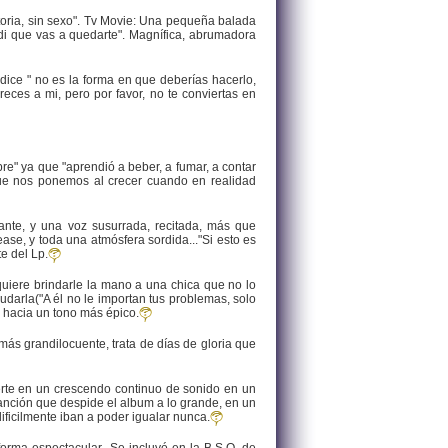
istoria, sin sexo". Tv Movie: Una pequeña balada
, di que vas a quedarte". Magnífica, abrumadora
 dice " no es la forma en que deberías hacerlo,
eces a mi, pero por favor, no te conviertas en
e" ya que "aprendió a beber, a fumar, a contar
ue nos ponemos al crecer cuando en realidad
ante, y una voz susurrada, recitada, más que
se, y toda una atmósfera sordida..."Si esto es
e del Lp.
quiere brindarle la mano a una chica que no lo
darla("A él no le importan tus problemas, solo
 hacia un tono más épico.
ás grandilocuente, trata de días de gloria que
rte en un crescendo continuo de sonido en un
 canción que despide el album a lo grande, en un
ificilmente iban a poder igualar nunca.