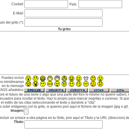
Ciudad:
País:
E-Mail:
tulo del grito (*):
Tu grito:
Puedes incluir
os minidreamys
en tu mensaje
TAGS añadidos:
bre el futuro de una serie o algo que una parte del foro lo mismo no quiere saber), m
cuados para ocultar el texto. Haz lo propio para marcar negritas o cursivas. Si qu
l estilo de las citas seleccionando el texto y dandole a "cita".
subir imágenes con tu grito, si quieres pon aquí el fichero de la imagen (jpg o gi
Imagen:
incluir un enlace a otra página en tu Grito, pon aquí el Título y la URL (direccion) d
Título: