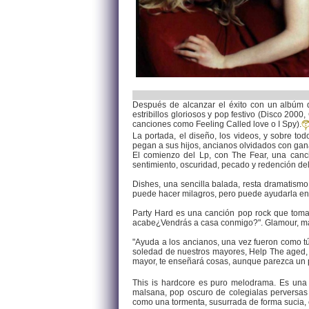
Después de alcanzar el éxito con un albúm d
estribillos gloriosos y pop festivo (Disco 20
canciones como Feeling Called love o I Spy).
La portada, el diseño, los videos, y sobre t
pegan a sus hijos, ancianos olvidados con ganas
El comienzo del Lp, con The Fear, una can
sentimiento, oscuridad, pecado y redención de
Dishes, una sencilla balada, resta dramatismo 
puede hacer milagros, pero puede ayudarla en
Party Hard es una canción pop rock que toma 
acabe¿Vendrás a casa conmigo?". Glamour, maqui
"Ayuda a los ancianos, una vez fueron como t
soledad de nuestros mayores, Help The aged,
mayor, te enseñará cosas, aunque parezca un 
This is hardcore es puro melodrama. Es una p
malsana, pop oscuro de colegialas perversas
como una tormenta, susurrada de forma sucia, c