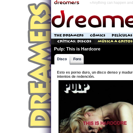
«Anything can happen and 
THE DREAMERS
CÓMICS
PELÍCULAS
Críticas: Discos
Música a Gritos
Pulp: This is Hardcore
Disco
Foro
Esto es porno duro, un disco denso y maduro
intentos de redención.