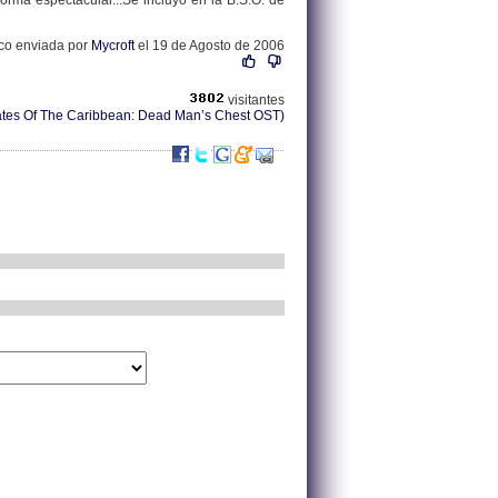
rma espectacular...Se incluyó en la B.S.O. de
sco enviada por
Mycroft
el 19 de Agosto de 2006
visitantes
ates Of The Caribbean: Dead Man’s Chest OST)