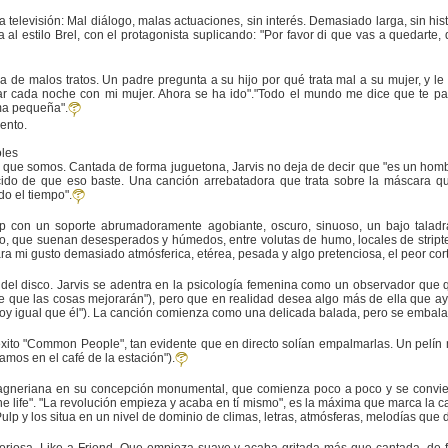
ra televisión: Mal diálogo, malas actuaciones, sin interés. Demasiado larga, sin h
ca al estilo Brel, con el protagonista suplicando: "Por favor di que vas a quedarte
ria de malos tratos. Un padre pregunta a su hijo por qué trata mal a su mujer, y le
ar cada noche con mi mujer. Ahora se ha ido"."Todo el mundo me dice que te par
ma pequeña".
ento.
oles
ue somos. Cantada de forma juguetona, Jarvis no deja de decir que "es un hombr
cido de que eso baste. Una canción arrebatadora que trata sobre la máscara q
o el tiempo".
lp con un soporte abrumadoramente agobiante, oscuro, sinuoso, un bajo taladr
o, que suenan desesperados y húmedos, entre volutas de humo, locales de striptea
Para mi gusto demasiado atmósferica, etérea, pesada y algo pretenciosa, el peor cort
del disco. Jarvis se adentra en la psicología femenina como un observador que 
que las cosas mejorarán"), pero que en realidad desea algo más de ella que ayu
oy igual que él"). La canción comienza como una delicada balada, pero se embala
éxito "Common People", tan evidente que en directo solían empalmarlas. Un pelín m
amos en el café de la estación").
 wagneriana en su concepción monumental, que comienza poco a poco y se convie
n the life". "La revolución empieza y acaba en tí mismo", es la máxima que marca la
lp y los situa en un nivel de dominio de climas, letras, atmósferas, melodías que d