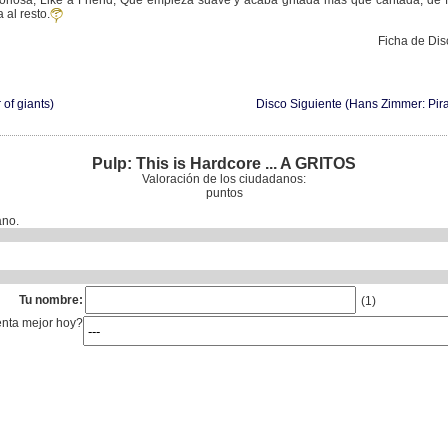
oriosa, Like a Friend, Que empieza suave y acaba gritada más que cantada, de fo
al resto.
Ficha de Di
 of giants)
Disco Siguiente (Hans Zimmer: Pir
Pulp: This is Hardcore ... A GRITOS
Valoración de los ciudadanos:
puntos
ano.
Tu nombre:
(1)
enta mejor hoy?