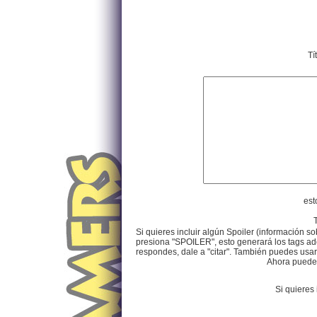
Tí
est
Si quieres incluir algún Spoiler (información so
presiona "SPOILER", esto generará los tags ade
respondes, dale a "citar". También puedes usar e
Ahora puedes 
Si quieres 