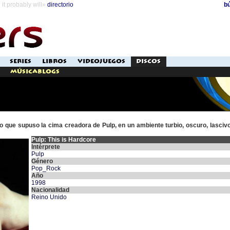
it probably will»
directorio
b
SERIES
LIBROS
VIDEOJUEGOS
DISCOS
Músicablogs
 que supuso la cima creadora de Pulp, en un ambiente turbio, oscuro, lasciv
Pulp: This is Hardcore
Intérprete
Pulp
Género
Pop_Rock
Año
1998
Nacionalidad
Reino Unido