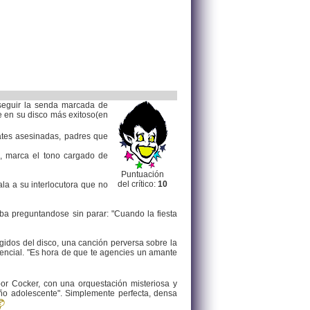
 seguir la senda marcada de
e en su disco más exitoso(en
mates asesinadas, padres que
, marca el tono cargado de
Puntuación
del crítico:
10
ala a su interlocutora que no
ba preguntandose sin parar: "Cuando la fiesta
idos del disco, una canción perversa sobre la
ncial. "Es hora de que te agencies un amante
por Cocker, con una orquestación misteriosa y
ño adolescente". Simplemente perfecta, densa