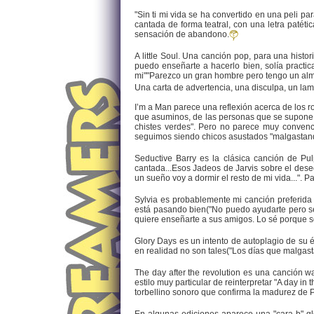
"Sin ti mi vida se ha convertido en una peli pa
cantada de forma teatral, con una letra patéti
sensación de abandono.
A little Soul. Una canción pop, para una histo
puedo enseñarte a hacerlo bien, solía practic
mi""Parezco un gran hombre pero tengo un al
Una carta de advertencia, una disculpa, un lam
I’m a Man parece una reflexión acerca de los r
que asuminos, de las personas que se supone q
chistes verdes". Pero no parece muy conven
seguimos siendo chicos asustados "malgastand
Seductive Barry es la clásica canción de Pu
cantada...Esos Jadeos de Jarvis sobre el dese
un sueño voy a dormir el resto de mi vida...". 
Sylvia es probablemente mi canción preferida 
está pasando bien("No puedo ayudarte pero se 
quiere enseñarte a sus amigos. Lo sé porque s
Glory Days es un intento de autoplagio de su 
en realidad no son tales("Los días que malgast
The day after the revolution es una canción
estilo muy particular de reinterpretar "A day i
torbellino sonoro que confirma la madurez de Pu