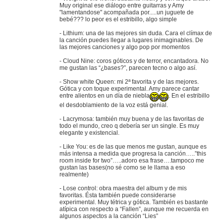
Muy original ese diálogo entre guitarras y Amy
"lamentandose" acompañada por.....un juguete de
bebé??? lo peor es el estribillo, algo simple
- Lithium: una de las mejores sin duda. Cara el clímax de
la canción puedes llegar a lugares inimaginables. De
las mejores canciones y algo pop por momentos
- Cloud Nine: coros góticos y de terror, encantadora. No
me gustan las “¿bases?”, parecen tecno o algo así.
- Show white Queen: mi 2ª favorita y de las mejores.
Gótica y con toque experimental. Amy parece cantar
entre alientos en un día de niebla
. En el estribillo
el desdoblamiento de la voz está genial.
- Lacrymosa: también muy buena y de las favoritas de
todo el mundo, creo q debería ser un single. Es muy
elegante y existencial.
- Like You: es de las que menos me gustan, aunque es
más intensa a medida que progresa la canción…..”this
room inside for two”…..adoro esa frase….tampoco me
gustan las bases(no sé como se le llama a eso
realmente)
- Lose control: obra maestra del album y de mis
favoritas. Ésta también puede considerarse
experimental. Muy tétrica y gótica. También es bastante
atípica con respecto a “Fallen”, aunque me recuerda en
algunos aspectos a la canción “Lies”