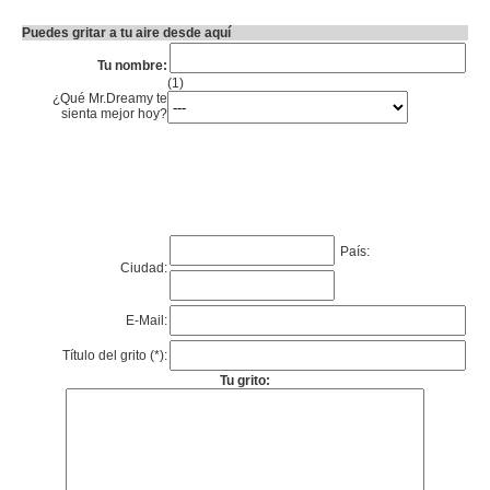
Puedes gritar a tu aire desde aquí
Tu nombre:
(1)
¿Qué Mr.Dreamy te
sienta mejor hoy?
País:
Ciudad:
E-Mail:
Título del grito (*):
Tu grito: