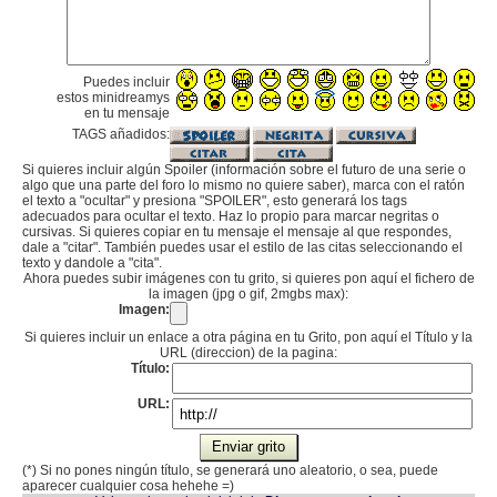
Puedes incluir
estos minidreamys
en tu mensaje
TAGS añadidos:
Si quieres incluir algún Spoiler (información sobre el futuro de una serie o
algo que una parte del foro lo mismo no quiere saber), marca con el ratón
el texto a "ocultar" y presiona "SPOILER", esto generará los tags
adecuados para ocultar el texto. Haz lo propio para marcar negritas o
cursivas. Si quieres copiar en tu mensaje el mensaje al que respondes,
dale a "citar". También puedes usar el estilo de las citas seleccionando el
texto y dandole a "cita".
Ahora puedes subir imágenes con tu grito, si quieres pon aquí el fichero de
la imagen (jpg o gif, 2mgbs max):
Imagen:
Si quieres incluir un enlace a otra página en tu Grito, pon aquí el Título y la
URL (direccion) de la pagina:
Título:
URL:
(*) Si no pones ningún título, se generará uno aleatorio, o sea, puede
aparecer cualquier cosa hehehe =)