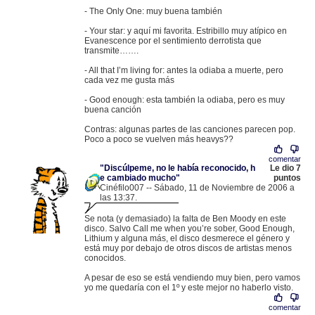
- The Only One: muy buena también
- Your star: y aquí mi favorita. Estribillo muy atípico en
Evanescence por el sentimiento derrotista que
transmite…….
- All that I’m living for: antes la odiaba a muerte, pero
cada vez me gusta más
- Good enough: esta también la odiaba, pero es muy
buena canción
Contras: algunas partes de las canciones parecen pop.
Poco a poco se vuelven más heavys??
comentar
"Discúlpeme, no le había reconocido, h
Le dio 7
e cambiado mucho"
puntos
Cinéfilo007 -- Sábado, 11 de Noviembre de 2006 a
las 13:37.
.
82.158.118.9 |
Se nota (y demasiado) la falta de Ben Moody en este
disco. Salvo Call me when you’re sober, Good Enough,
Lithium y alguna más, el disco desmerece el género y
está muy por debajo de otros discos de artistas menos
conocidos.
A pesar de eso se está vendiendo muy bien, pero vamos
yo me quedaría con el 1º y este mejor no haberlo visto.
comentar