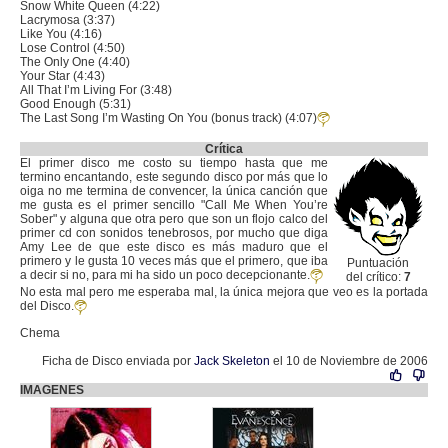
Snow White Queen (4:22)
Lacrymosa (3:37)
Like You (4:16)
Lose Control (4:50)
The Only One (4:40)
Your Star (4:43)
All That I’m Living For (3:48)
Good Enough (5:31)
The Last Song I’m Wasting On You (bonus track) (4:07)
Crítica
El primer disco me costo su tiempo hasta que me
termino encantando, este segundo disco por más que lo
oiga no me termina de convencer, la única canción que
me gusta es el primer sencillo "Call Me When You’re
Sober" y alguna que otra pero que son un flojo calco del
primer cd con sonidos tenebrosos, por mucho que diga
Amy Lee de que este disco es más maduro que el
primero y le gusta 10 veces más que el primero, que iba
Puntuación
a decir si no, para mi ha sido un poco decepcionante.
del crítico:
7
No esta mal pero me esperaba mal, la única mejora que veo es la portada
del Disco.
Chema
Ficha de Disco enviada por
Jack Skeleton
el 10 de Noviembre de 2006
IMAGENES