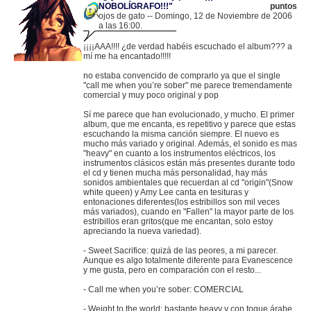
NOBOLÍGRAFO!!!"
puntos
ojos de gato -- Domingo, 12 de Noviembre de 2006
a las 16:00.
.
83.165.83.184 |
¡¡¡¡AAA!!!! ¿de verdad habéis escuchado el album??? a
mí me ha encantado!!!!!
no estaba convencido de comprarlo ya que el single
"call me when you’re sober" me parece tremendamente
comercial y muy poco original y pop
Sí me parece que han evolucionado, y mucho. El primer
album, que me encanta, es repetitivo y parece que estas
escuchando la misma canción siempre. El nuevo es
mucho más variado y original. Además, el sonido es mas
"heavy" en cuanto a los instrumentos eléctricos, los
instrumentos clásicos están más presentes durante todo
el cd y tienen mucha más personalidad, hay más
sonidos ambientales que recuerdan al cd "origin"(Snow
white queen) y Amy Lee canta en tesituras y
entonaciones diferentes(los estribillos son mil veces
más variados), cuando en "Fallen" la mayor parte de los
estribillos eran gritos(que me encantan, solo estoy
apreciando la nueva variedad).
- Sweet Sacrifice: quizá de las peores, a mi parecer.
Aunque es algo totalmente diferente para Evanescence
y me gusta, pero en comparación con el resto...
- Call me when you’re sober: COMERCIAL
- Weight to the world: bastante heavy y con toque árabe.