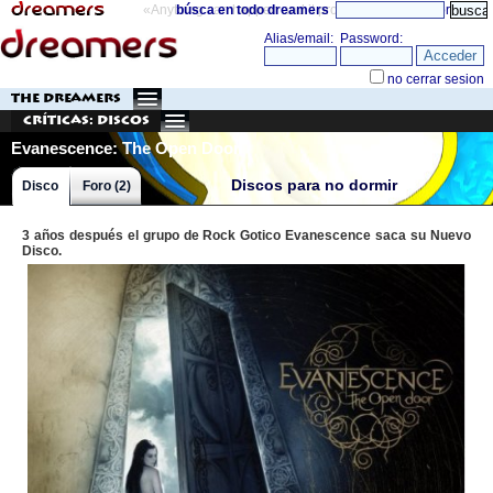
«Anything can happen and it probably will»
búsca en todo dreamers
directorio
THE DREAMERS
Críticas: Discos
Evanescence: The Open Door
Discos para no dormir
Disco
Foro (2)
3 años después el grupo de Rock Gotico Evanescence saca su Nuevo
Disco.