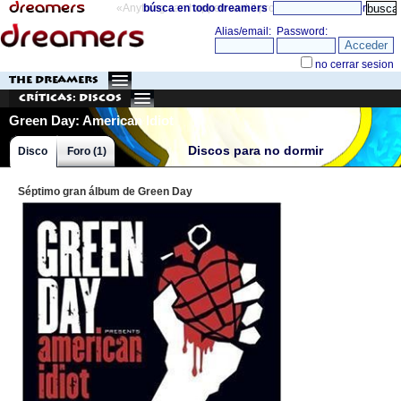
«Anything can happen and it probably will»
búsca en todo dreamers
directorio
THE DREAMERS
Críticas: Discos
Green Day: American Idiot
Discos para no dormir
Disco
Foro (1)
Séptimo gran álbum de Green Day