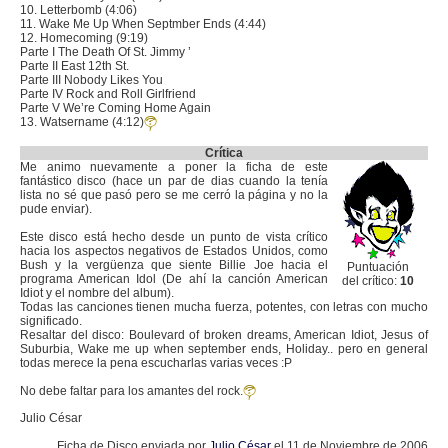
10. Letterbomb (4:06)
11. Wake Me Up When Septmber Ends (4:44)
12. Homecoming (9:19)
Parte I The Death Of St. Jimmy ’
Parte II East 12th St.
Parte III Nobody Likes You
Parte IV Rock and Roll Girlfriend
Parte V We’re Coming Home Again
13. Watsername (4:12)
Crítica
Me animo nuevamente a poner la ficha de este
fantástico disco (hace un par de dias cuando la tenía
lista no sé que pasó pero se me cerró la página y no la
pude enviar).
Este disco está hecho desde un punto de vista crítico
hacia los aspectos negativos de Estados Unidos, como
Bush y la vergüenza que siente Billie Joe hacia el
Puntuación
programa American Idol (De ahí la canción American
del crítico:
10
Idiot y el nombre del album).
Todas las canciones tienen mucha fuerza, potentes, con letras con mucho
significado.
Resaltar del disco: Boulevard of broken dreams, American Idiot, Jesus of
Suburbia, Wake me up when september ends, Holiday.. pero en general
todas merece la pena escucharlas varias veces :P
No debe faltar para los amantes del rock.
Julio César
Ficha de Disco enviada por
Julio César
el 11 de Noviembre de 2006