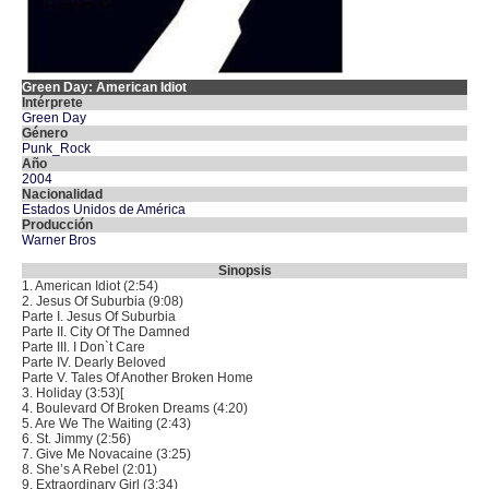
Green Day: American Idiot
Intérprete
Green Day
Género
Punk_Rock
Año
2004
Nacionalidad
Estados Unidos de América
Producción
Warner Bros
Sinopsis
1. American Idiot (2:54)
2. Jesus Of Suburbia (9:08)
Parte I. Jesus Of Suburbia
Parte II. City Of The Damned
Parte III. I Don`t Care
Parte IV. Dearly Beloved
Parte V. Tales Of Another Broken Home
3. Holiday (3:53)[
4. Boulevard Of Broken Dreams (4:20)
5. Are We The Waiting (2:43)
6. St. Jimmy (2:56)
7. Give Me Novacaine (3:25)
8. She’s A Rebel (2:01)
9. Extraordinary Girl (3:34)