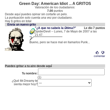
Green Day: American Idiot ... A GRITOS
Valoración de los ciudadanos:
7.00
puntos
Desde aquí puedes opinar sin cortarte un pelo.
La puntuación solo cuenta una vez por ciudadano.
Hay
1
gritos en total
Envia un nuevo grito
"¿A que no sabeis la última?"
Le dio 7 puntos
SpiderDevil -- Lunes, 7 de Mayo de 2007 a las
21:47.
.
83.97.224.195 |
Bueno, pero se hace mal en llamarlos Punk...
comentar
Puedes gritar a tu aire desde aquí
Tu nombre:
(1)
¿Qué Mr.Dreamy te
sienta mejor hoy?