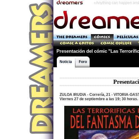
«Anything can happen and 
THE DREAMERS
CÓMICS
PELÍCULAS
Comic a Gritos
Comic Online
Presentación del cómic "Las Terrorífi
Noticia
Foro
Presentaci
ZULOA IRUDIA - Correría, 21 - VITORIA-GAST
Viernes 27 de septiembre a las 19; 30 horas.