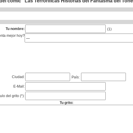
el cómic "Las Terroríficas Historias del Fantasma del Tone
Tu nombre:
(1)
enta mejor hoy?
Ciudad:
País:
E-Mail:
tulo del grito (*):
Tu grito: