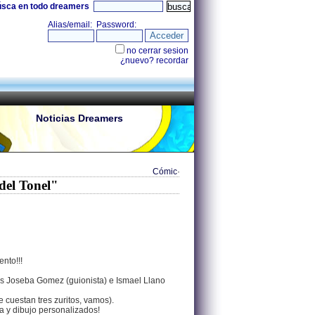
úsca en todo dreamers
Noticias Dreamers
Cómic
·
 del Tonel"
nto!!!
nos Joseba Gomez (guionista) e Ismael Llano
e cuestan tres zuritos, vamos).
a y dibujo personalizados!