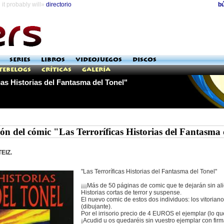
it probably will»
directorio
b
SERIES
LIBROS
VIDEOJUEGOS
DISCOS
Tebelogs
Críticas
Galería
cas Historias del Fantasma del Tonel"
ón del cómic "Las Terroríficas Historias del Fantasma
EIZ.
"Las Terroríficas Historias del Fantasma del Tonel"
¡¡¡Más de 50 páginas de comic que te dejarán sin alie
Historias cortas de terror y suspense.
El nuevo comic de estos dos individuos: los vitoria
(dibujante).
Por el irrisorio precio de 4 EUROS el ejemplar (lo qu
¡Acudid u os quedaréis sin vuestro ejemplar con firm