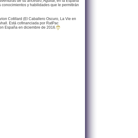
venturas de su ancestro, Aguilar, en la España
s conocimientos y habilidades que le permitirán
rion Cotillard (El Caballero Oscuro, La Vie en
hall. Está cofinanciada por RatPac
o en España en diciembre de 2016.