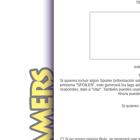
Tí
est
Si quieres incluir algún Spoiler (información so
presiona "SPOILER", esto generará los tags ade
respondes, dale a "citar". También puedes usar e
Ahora puedes 
Si quieres 
(*) Si no pones ningún título, se generará uno