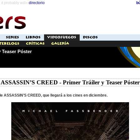
it probably will»
directorio
b
SERIES
LIBROS
VIDEOJUEGOS
DISCOS
Tebelogs
Críticas
Galería
 Teaser Póster
ASSASSIN’S CREED - Primer Tráiler y Teaser Póster
r de ASSASSIN’S CREED, que llegará a los cines en diciembre.