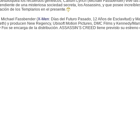
desbloquea los recuerdos genéticos, Callum Lynch (Michael Fassbender) vive las a
endiente de una misteriosa sociedad secreta, los Assassins, y que posee increíble
ación de los Templarios en el presente.
Michael Fassbender (
X-Men
: Días del Futuro Pasado, 12 Años de Esclavitud) y Ma
eth) y producen New Regency, Ubisoft Motion Pictures, DMC Films y Kennedy/Mars
ry Fox se encarga de la distribución. ASSASSIN’S CREED tiene previsto su estren