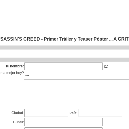
SASSIN’S CREED - Primer Tráiler y Teaser Póster ... A GRI
Tu nombre:
(1)
enta mejor hoy?
Ciudad:
País:
E-Mail: