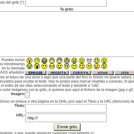
tulo del grito (*):
Tu grito:
Puedes incluir
os minidreamys
en tu mensaje
TAGS añadidos:
bre el futuro de una serie o algo que una parte del foro lo mismo no quiere saber), m
cuados para ocultar el texto. Haz lo propio para marcar negritas o cursivas. Si qu
l estilo de las citas seleccionando el texto y dandole a "cita".
subir imágenes con tu grito, si quieres pon aquí el fichero de la imagen (jpg o gi
Imagen:
incluir un enlace a otra página en tu Grito, pon aquí el Título y la URL (direccion) d
Título:
URL:
 aleatorio, o sea, puede aparecer cualquier cosa hehehe =)