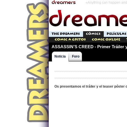
«Anything can happen and 
THE DREAMERS
CÓMICS
PELÍCULAS
Comic a Gritos
Comic Online
ASSASSIN’S CREED - Primer Tráiler y
Noticia
Foro
Os presentamos el tráiler y el teaser póste