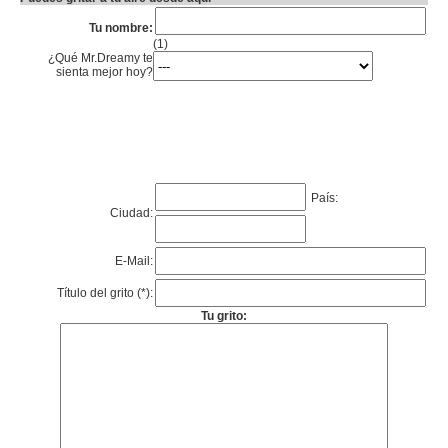
Tu nombre:
(1)
¿Qué Mr.Dreamy te
sienta mejor hoy?
País:
Ciudad:
E-Mail:
Título del grito (*):
Tu grito: