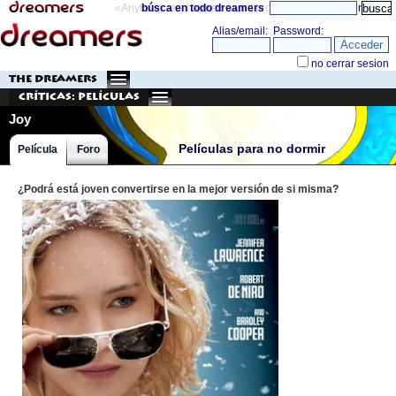
«Anything can happen and it probably will»
búsca en todo dreamers
directorio
THE DREAMERS
Críticas: Películas
Joy
Películas para no dormir
Película
Foro
¿Podrá está joven convertirse en la mejor versión de si misma?