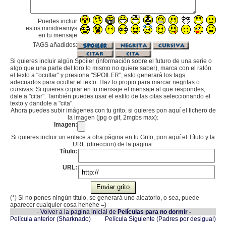
Puedes incluir
estos minidreamys
en tu mensaje
TAGS añadidos:
Si quieres incluir algún Spoiler (información sobre el futuro de una serie o
algo que una parte del foro lo mismo no quiere saber), marca con el ratón
el texto a "ocultar" y presiona "SPOILER", esto generará los tags
adecuados para ocultar el texto. Haz lo propio para marcar negritas o
cursivas. Si quieres copiar en tu mensaje el mensaje al que respondes,
dale a "citar". También puedes usar el estilo de las citas seleccionando el
texto y dandole a "cita".
Ahora puedes subir imágenes con tu grito, si quieres pon aquí el fichero de
la imagen (jpg o gif, 2mgbs max):
Imagen:
Si quieres incluir un enlace a otra página en tu Grito, pon aquí el Título y la
URL (direccion) de la pagina:
Título:
URL:
(*) Si no pones ningún título, se generará uno aleatorio, o sea, puede
aparecer cualquier cosa hehehe =)
- Volver a la pagina inicial de
Películas para no dormir -
Película anterior (Sharknado)
Película Siguiente (Padres por desigual)