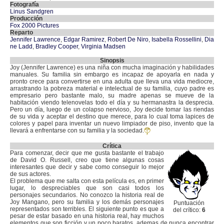
Fotografía
Linus Sandgren
Producción
Fox 2000 Pictures
Reparto
Jennifer Lawrence
,
Edgar Ramirez
,
Robert De Niro
,
Isabella Rossellini
,
Dia
ne Ladd
,
Bradley Cooper
,
Virginia Madsen
Sinopsis
Joy (Jennifer Lawrence) es una niña con mucha imaginación y habilidades
manuales. Su familia sin embargo es incapaz de apoyarla en nada y
pronto crece para convertirse en una adulta que lleva una vida mediocre,
arrastrando la pobreza material e intelectual de su familia, cuyo padre es
empresario pero bastante malo, su madre apenas se mueve de la
habitación viendo telenovelas todo el día y su hermanastra la desprecia.
Pero un día, luego de un colapso nervioso, Joy decide tomar las riendas
de su vida y aceptar el destino que merece, para lo cual toma lapices de
colores y papel para inventar un nuevo limpiador de piso, invento que la
llevará a enfrentarse con su familia y la sociedad.
Crítica
Para comenzar, decir que me gusta bastante el trabajo
de David O. Russell, creo que tiene algunas cosas
interesantes que decir y sabe como conseguir lo mejor
de sus actores.
El problema que me salta con esta película es, en primer
lugar, lo despreciables que son casi todos los
personajes secundarios. No conozco la historia real de
Joy Mangano, pero su familia y los demás personajes
Puntuación
representados son terribles. El siguiente punto es que a
del crítico:
6
pesar de estar basado en una historia real, hay muchos
elementos que son ficción y un poco baratos, ademas de nunca encontrar