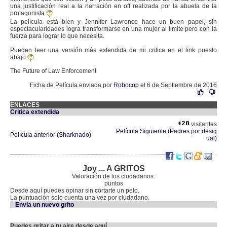
una justificación real a la narración en off realizada por la abuela de la
protagonista.
La película está bien y Jennifer Lawrence hace un buen papel, sin
espectacularidades logra transformarse en una mujer al limite pero con la
fuerza para lograr lo que necesita.
Pueden leer una versión más extendida de mi critica en el link puesto
abajo.
The Future of Law Enforcement
Ficha de Película enviada por
Robocop
el 6 de Septiembre de 2016
ENLACES
Critica extendida
visitantes
Película Siguiente (Padres por desig
Película anterior (Sharknado)
ual)
Joy ... A GRITOS
Valoración de los ciudadanos:
puntos
Desde aquí puedes opinar sin cortarte un pelo.
La puntuación solo cuenta una vez por ciudadano.
Envia un nuevo grito
Puedes gritar a tu aire desde aquí