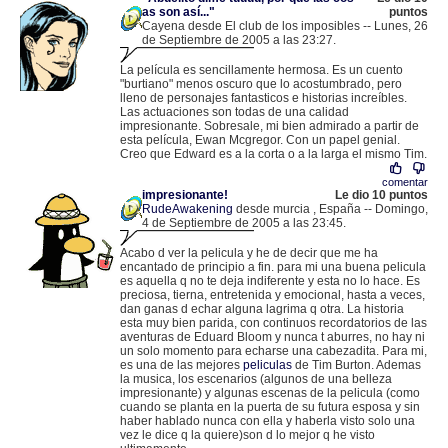
as son así..."
puntos
Cayena desde El club de los imposibles -- Lunes, 26
de Septiembre de 2005 a las 23:27.
.
200.88.241.185 |
La película es sencillamente hermosa. Es un cuento
"burtiano" menos oscuro que lo acostumbrado, pero
lleno de personajes fantasticos e historias increíbles.
Las actuaciones son todas de una calidad
impresionante. Sobresale, mi bien admirado a partir de
esta película, Ewan Mcgregor. Con un papel genial.
Creo que Edward es a la corta o a la larga el mismo Tim.
comentar
impresionante!
Le dio 10 puntos
RudeAwakening
desde murcia , España -- Domingo,
4 de Septiembre de 2005 a las 23:45.
.
84.121.19.61 |
Acabo d ver la pelicula y he de decir que me ha
encantado de principio a fin. para mi una buena pelicula
es aquella q no te deja indiferente y esta no lo hace. Es
preciosa, tierna, entretenida y emocional, hasta a veces,
dan ganas d echar alguna lagrima q otra. La historia
esta muy bien parida, con continuos recordatorios de las
aventuras de Eduard Bloom y nunca t aburres, no hay ni
un solo momento para echarse una cabezadita. Para mi,
es una de las mejores
peliculas
de Tim Burton. Ademas
la musica, los escenarios (algunos de una belleza
impresionante) y algunas escenas de la pelicula (como
cuando se planta en la puerta de su futura esposa y sin
haber hablado nunca con ella y haberla visto solo una
vez le dice q la quiere)son d lo mejor q he visto