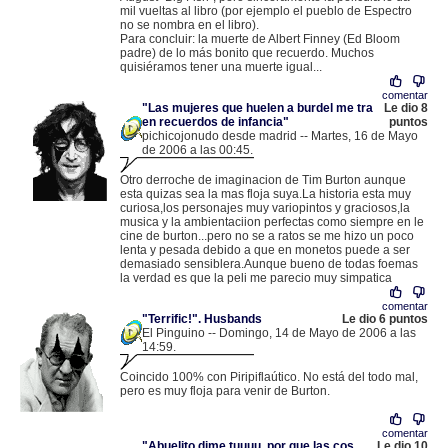
mil vueltas al libro (por ejemplo el pueblo de Espectro
no se nombra en el libro).
Para concluir: la muerte de Albert Finney (Ed Bloom
padre) de lo más bonito que recuerdo. Muchos
quisiéramos tener una muerte igual...
comentar
"Las mujeres que huelen a burdel me tra
Le dio 8
en recuerdos de infancia"
puntos
pichicojonudo desde madrid -- Martes, 16 de Mayo
de 2006 a las 00:45.
.
81.36.31.55 |
Otro derroche de imaginacion de Tim Burton aunque
esta quizas sea la mas floja suya.La historia esta muy
curiosa,los personajes muy variopintos y graciosos,la
musica y la ambientaciion perfectas como siempre en le
cine de burton...pero no se a ratos se me hizo un poco
lenta y pesada debido a que en monetos puede a ser
demasiado sensiblera.Aunque bueno de todas foemas
la verdad es que la peli me parecio muy simpatica
comentar
"Terrific!". Husbands
Le dio 6 puntos
El Pinguino -- Domingo, 14 de Mayo de 2006 a las
14:59.
.
212.21.235.171 |
Coincido 100% con Piripiflaútico. No está del todo mal,
pero es muy floja para venir de Burton.
comentar
"Abuelito dime tuuuu, por que las cos
Le dio 10