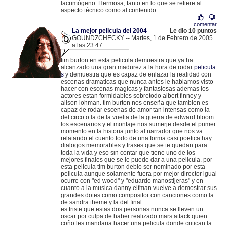
lacrimógeno. Hermosa, tanto en lo que se refiere al
aspecto técnico como al contenido.
comentar
La mejor pelicula del 2004
Le dio 10 puntos
GOUNDZCHECKY -- Martes, 1 de Febrero de 2005
a las 23:47.
.
83.36.39.25 |
tim burton en esta pelicula demuestra que ya ha
alcanzado una gran madurez a la hora de rodar
pelicula
s
y demuestra que es capaz de enlazar la realidad con
escenas dramaticas que nunca antes le habiamos visto
hacer con escenas magicas y fantasiosas ademas los
actores estan formidables sobretodo albert finney y
alison lohman. tim burton nos enseña que tambien es
capaz de rodar escenas de amor tan intensas como la
del circo o la de la vuelta de la guerra de edward bloom.
los escenarios y el montaje nos sumerje desde el primer
momento en la historia junto al narrador que nos va
relatando el cuento todo de una forma casi poetica hay
dialogos memorables y frases que se te quedan para
toda la vida y eso sin contar que tiene uno de los
mejores finales que se le puede dar a una pelicula. por
esta pelicula tim burton debio ser nominado por esta
pelicula aunque solamente fuera por mejor director igual
ocurre con "ed wood" y "eduardo manostijeras" y en
cuanto a la musica danny elfman vuelve a demostrar sus
grandes dotes como compositor con canciones como la
de sandra theme y la del final.
es triste que estas dos personas nunca se lleven un
oscar por culpa de haber realizado mars attack quien
coño les mandaria hacer una pelicula donde critican la