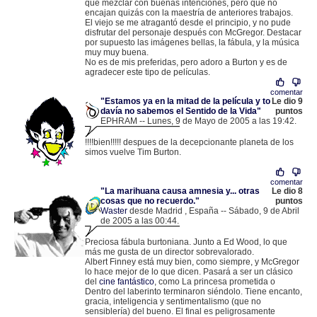
que mezclar con buenas intenciones, pero que no
encajan quizás con la maestría de anteriores trabajos.
El viejo se me atragantó desde el principio, y no pude
disfrutar del personaje después con McGregor. Destacar
por supuesto las imágenes bellas, la fábula, y la música
muy muy buena.
No es de mis preferidas, pero adoro a Burton y es de
agradecer este tipo de películas.
comentar
"Estamos ya en la mitad de la película y to
Le dio 9
davía no sabemos el Sentido de la Vida"
puntos
EPHRAM -- Lunes, 9 de Mayo de 2005 a las 19:42.
.
83.42.129.191 |
!!!!bien!!!!! despues de la decepcionante planeta de los
simos vuelve Tim Burton.
comentar
"La marihuana causa amnesia y... otras
Le dio 8
cosas que no recuerdo."
puntos
Waster
desde Madrid , España -- Sábado, 9 de Abril
de 2005 a las 00:44.
.
82.159.59.72 |
Preciosa fábula burtoniana. Junto a Ed Wood, lo que
más me gusta de un director sobrevalorado.
Albert Finney está muy bien, como siempre, y McGregor
lo hace mejor de lo que dicen. Pasará a ser un clásico
del
cine fantástico
, como La princesa prometida o
Dentro del laberinto terminaron siéndolo. Tiene encanto,
gracia, inteligencia y sentimentalismo (que no
sensiblería) del bueno. El final es peligrosamente