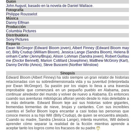
Guión
John August
,
basado en la novela de Daniel Wallace.
Fotografía
Philippe Rousselot
Música
Danny Elfman
Producción
Columbia Pictures
Distribuidora
Sony Pictures
Reparto
Ewan McGregor (Edward Bloom joven)
,
Albert Finney (Edward Bloom may
or)
,
Billy Crudup (William Bloom)
,
Jessica Lange (Sandra Bloom)
,
Helena B
onham Carter (Jenny/Bruja)
,
Alison Lohman (Sandra joven)
,
Robert Guillau
me (Doctor Bennett)
,
Marion Cotillard (Josephine)
,
Matthew McGrory (Karl)
,
Danny DeVito (Amos)
,
Steve Buscemi (Norther Winslow)
Sinopsis
Edward Bloom (Albert Finney) ha sido siempre un gran relator de historias
relacionadas con su sobredimensionada vida y su juventud (interpretada
por Ewan McGregor). Su pasión por los viajes lo lleva a una travesía
improbable que comenzará en un pequeño pueblo en Alabama, para
continuar alrededor del mundo y volver de nuevo a Alabama. Es entonces
cuando sus aventuras mitológicas afloran yendo desde lo más deleitable a
lo más delirante. Edward Bloom teje así sus historias sobre gigantes,
tremendas tormentas de nieve, brujas y cantantes. Con sus increíbles
cuentos el Señor Bloom logra encantar a casi todas las personas que
conoce menos a su hijo Will (Billy Crudup), de quien se encuentra alejado.
Cuando su madre, Sandra (Jessica Lange), intenta reunirlos, Will deberá
aprender cómo separar la realidad de la ficción mientras aprende a
aceptar tanto los logros como los fracasos de su padre.