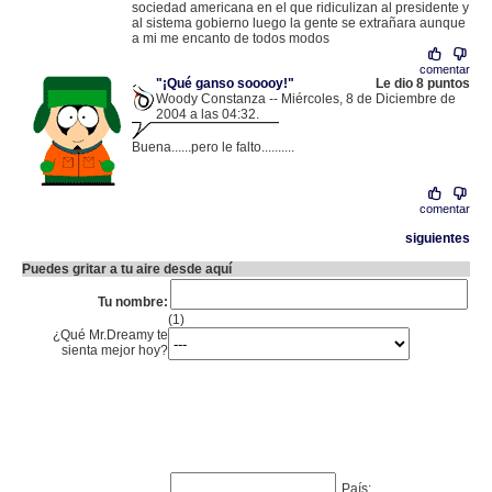
sociedad americana en el que ridiculizan al presidente y
al sistema gobierno luego la gente se extrañara aunque
a mi me encanto de todos modos
comentar
"¡Qué ganso sooooy!"
Le dio 8 puntos
Woody Constanza -- Miércoles, 8 de Diciembre de
2004 a las 04:32.
.
200.79.200.140 |
Buena......pero le falto..........
comentar
siguientes
Puedes gritar a tu aire desde aquí
Tu nombre:
(1)
¿Qué Mr.Dreamy te
sienta mejor hoy?
País: