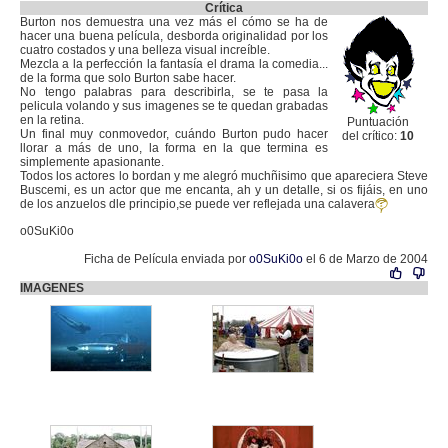
Crítica
Burton nos demuestra una vez más el cómo se ha de
hacer una buena película, desborda originalidad por los
cuatro costados y una belleza visual increíble.
Mezcla a la perfección la fantasía el drama la comedia...
de la forma que solo Burton sabe hacer.
No tengo palabras para describirla, se te pasa la
pelicula volando y sus imagenes se te quedan grabadas
en la retina.
Puntuación
Un final muy conmovedor, cuándo Burton pudo hacer
del crítico:
10
llorar a más de uno, la forma en la que termina es
simplemente apasionante.
Todos los actores lo bordan y me alegró muchñisimo que apareciera Steve
Buscemi, es un actor que me encanta, ah y un detalle, si os fijáis, en uno
de los anzuelos dle principio,se puede ver reflejada una calavera
o0SuKi0o
Ficha de Película enviada por
o0SuKi0o
el 6 de Marzo de 2004
IMAGENES