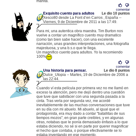
manita.
comentar
Exquisito cuento para adultos
Le dio 10 puntos
Xesco80 desde La Font d’en Carros , España --
Viernes, 9 de Diciembre de 2011 a las 17:49.
.
88.2.253.105 |
Para mi, una autentica obra maestra. Tim Burton nos
vuelve a contar un magnífico cuento muy dramatico
(como tan bien sabe hacer), con una excelente
narración, unas grandes interpretaciones, una fotografia
majestuosa, y una b.s.o que te llega.
Un magnifico cuento para adultos. Yo la recomiendo
100%
comentar
Una historia para pensar.
Le dio 8 puntos
Dulce_Utopia -- Martes, 19 de Diciembre de 2006 a
las 22:44.
.
83.35.23.125 |
Cuando ví esta película por primera vez no me llamó en
exceso la atención, pero me dejó dentro una cuestión
que tuve que satisfacer con una segunda pasada a la
cinta. Tras verla por segunda vez, me acordé
inevitablemente de las muchas conversaciones que tuve
en su día con mi abuelo. Mi abuelo, al igual que el
protagonista, era muy dado a contar "batallitas de sus
tiempos mozos", en gran parte creibles, y en algunas
otras, notabas que le ponía demasiado énfasis a lo que
estaba diciendo, no sé si en parte por querer magnificar
el hecho que contaba, o porque efectivamente se lo
estaba inventando en ese momento.