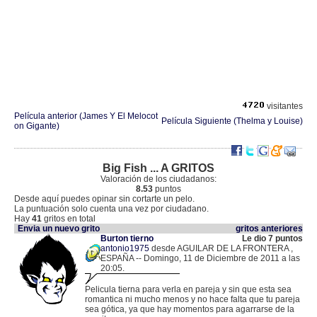
visitantes
Película anterior (James Y El Melocot
Película Siguiente (Thelma y Louise)
on Gigante)
Big Fish ... A GRITOS
Valoración de los ciudadanos:
8.53
puntos
Desde aquí puedes opinar sin cortarte un pelo.
La puntuación solo cuenta una vez por ciudadano.
Hay
41
gritos en total
Envia un nuevo grito
gritos anteriores
Burton tierno
Le dio 7 puntos
antonio1975
desde AGUILAR DE LA FRONTERA ,
ESPAÑA -- Domingo, 11 de Diciembre de 2011 a las
20:05.
.
80.30.249.146 |
Pelicula tierna para verla en pareja y sin que esta sea
romantica ni mucho menos y no hace falta que tu pareja
sea gótica, ya que hay momentos para agarrarse de la