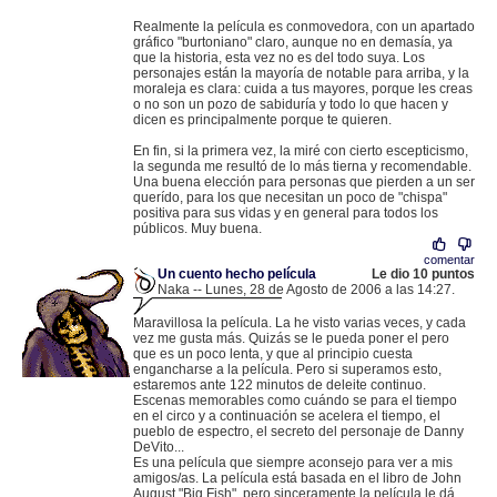
Realmente la película es conmovedora, con un apartado
gráfico "burtoniano" claro, aunque no en demasía, ya
que la historia, esta vez no es del todo suya. Los
personajes están la mayoría de notable para arriba, y la
moraleja es clara: cuida a tus mayores, porque les creas
o no son un pozo de sabiduría y todo lo que hacen y
dicen es principalmente porque te quieren.
En fin, si la primera vez, la miré con cierto escepticismo,
la segunda me resultó de lo más tierna y recomendable.
Una buena elección para personas que pierden a un ser
querído, para los que necesitan un poco de "chispa"
positiva para sus vidas y en general para todos los
públicos. Muy buena.
comentar
Un cuento hecho película
Le dio 10 puntos
Naka -- Lunes, 28 de Agosto de 2006 a las 14:27.
.
83.49.253.141 |
Maravillosa la película. La he visto varias veces, y cada
vez me gusta más. Quizás se le pueda poner el pero
que es un poco lenta, y que al principio cuesta
engancharse a la película. Pero si superamos esto,
estaremos ante 122 minutos de deleite continuo.
Escenas memorables como cuándo se para el tiempo
en el circo y a continuación se acelera el tiempo, el
pueblo de espectro, el secreto del personaje de Danny
DeVito...
Es una película que siempre aconsejo para ver a mis
amigos/as. La película está basada en el libro de John
August "Big Fish", pero sinceramente la película le dá