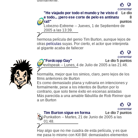
ultimamente.
comentar
"He viajado por todo el mundo y he visto d
Le dio
e todo... ¡pero ese corte de pelo es antinatu
8
ral!"
puntos
Lobezno-Extreme -- Jueves, 1 de Septiembre de
2005 a las 13:39.
.
85.136.106.189 |
hermosa película del genio Tim Burton, aunque lejos de
otras
películas
suyas. Por cierto, el actor que interpreta
al gigante acaba de fallecer
comentar
"Fordcopp Gay"
Le dio 5 puntos
evilspeak -- Lunes, 4 de Julio de 2005 a las 21:46.
.
217.124.29.13 |
Normalita, mejor que los simios, claro, pero lejos de los
films anteriores de Burton
Es como demasiado plana y rutinaria en intenciones y
formalmente, pese a los intentos de Burton por lo
contrario, que solo tiene éxito en escenas aisladas
Más parecida a una amable fábulilla de Rob Reiner que
a un Burton
comentar
Tim Burton sigue en forma
Le dio 7 puntos
Punkation -- Martes, 21 de Junio de 2005 a las
01:48.
.
212.97.187.172 |
Hay algo que no me cuadra de esta película, y es que
me pasa lo mismo con Kill Bill: demasiados elementos