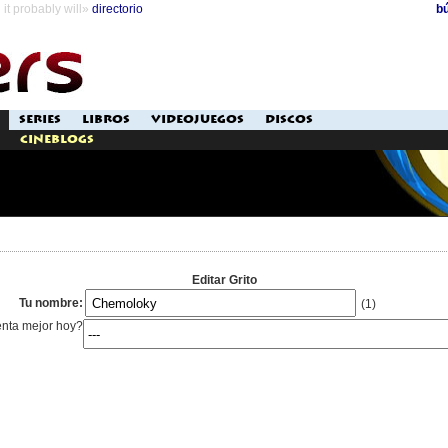
it probably will»
directorio
b
SERIES
LIBROS
VIDEOJUEGOS
DISCOS
Cineblogs
Editar Grito
Tu nombre:
(1)
enta mejor hoy?