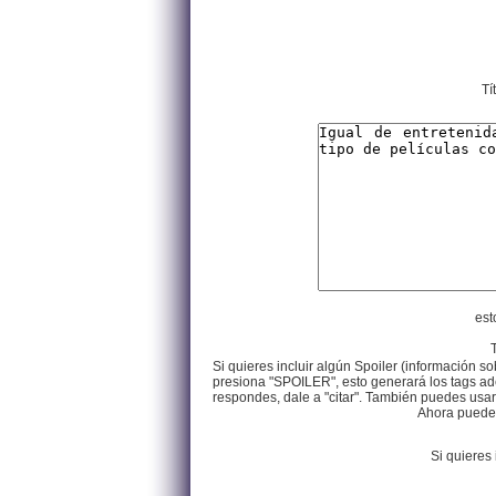
Tí
est
Si quieres incluir algún Spoiler (información so
presiona "SPOILER", esto generará los tags ade
respondes, dale a "citar". También puedes usar e
Ahora puedes 
Si quieres 