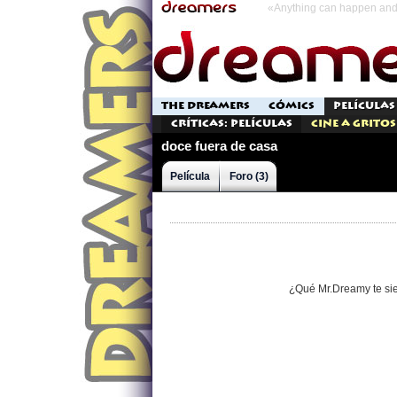
«Anything can happen and 
THE DREAMERS
CÓMICS
PELÍCULAS
Críticas: Películas
Cine a Gritos
doce fuera de casa
Película
Foro (3)
¿Qué Mr.Dreamy te si