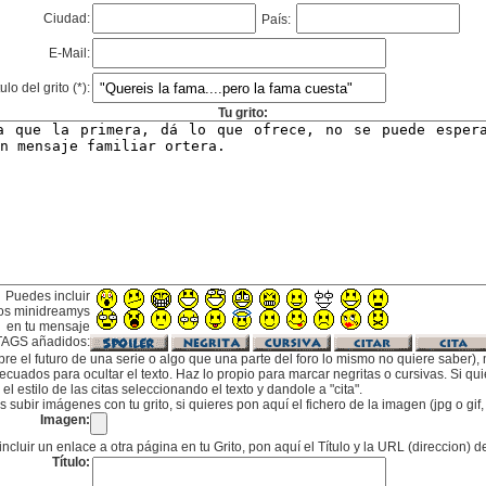
Ciudad:
País:
E-Mail:
tulo del grito (*):
Tu grito:
Puedes incluir
os minidreamys
en tu mensaje
TAGS añadidos:
bre el futuro de una serie o algo que una parte del foro lo mismo no quiere saber), m
cuados para ocultar el texto. Haz lo propio para marcar negritas o cursivas. Si qu
l estilo de las citas seleccionando el texto y dandole a "cita".
subir imágenes con tu grito, si quieres pon aquí el fichero de la imagen (jpg o gi
Imagen:
incluir un enlace a otra página en tu Grito, pon aquí el Título y la URL (direccion) d
Título: