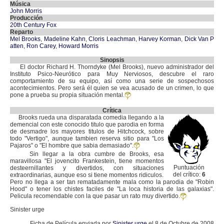
Música
John Morris
Producción
20th Century Fox
Reparto
Mel Brooks
,
Madeline Kahn
,
Cloris Leachman
,
Harvey Korman
,
Dick Van P
atten
,
Ron Carey
,
Howard Morris
Sinopsis
El doctor Richard H. Thorndyke (Mel Brooks), nuevo administrador del
Instituto Psico-Neurótico para Muy Nerviosos, descubre el raro
comportamiento de su equipo, así como una serie de sospechosos
acontecimientos. Pero será él quien se vea acusado de un crimen, lo que
pone a prueba su propia situación mental.
Crítica
Brooks rueda una disparatada comedia llegando a la
demencial con este conocido titulo que parodia en forma
de desmadre los mayores titulos de Hitchcock, sobre
todo "Vertigo", aunque tambien reserva sitio para "Los
Pajaros" o "El hombre que sabia demasiado".
Sin llegar a la obra cumbre de Brooks, esa
maravillosa "El jovencito Frankestein, tiene momentos
Puntuación
desteernillantes y divertidos, con situaciones
del crítico:
6
extraordinarias, aunque eso si tiene momentos ridiculos.
Pero no llega a ser tan rematadamente mala como la parodia de "Robin
Hood" o tener los chistes faciles de "La loca historia de las galaxias".
Pelicula recomendable con la que pasar un rato muy divertido.
Sinister urge
Ficha de Película enviada por
Sinister urge
el 8 de Octubre de 2008