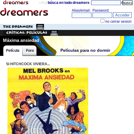
«Anything can happen and it probably will»
búsca en todo dreamers
directorio
THE DREAMERS
Críticas: Películas
Máxima ansiedad
Películas para no dormir
Película
Foro
SI HITCHCOCK VIVIERA...