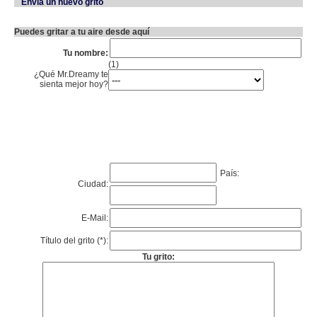
Envia un nuevo grito
Puedes gritar a tu aire desde aquí
Tu nombre:
(1)
¿Qué Mr.Dreamy te
sienta mejor hoy?
País:
Ciudad:
E-Mail:
Título del grito (*):
Tu grito: