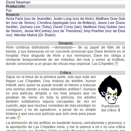
David Newman
Producción
Fox
Reparto
Anna Faris (voz de Jeanette)
,
Justin Long (voz de Alvin)
,
Matthew Gray Gub
ler (voz de Simon)
,
Christina Applegate (voz de Brittany)
,
Jason Lee (Dave
Seville)
,
Zachary Levi (Toby)
,
David Cross (Ian)
,
Matthew Gray Gubler (voz
de Simon)
,
Jesse McCartney (voz de Theodore)
,
Amy Poehler (voz de Elea
nor)
,
Wendie Malick (Dr. Rubin)
Sinopsis
Alvin continúa disfrutando —demasiado— de su papel de líder de la
banda, y sus travesuras en un concierto provocan que Dave termine en el
hospital. Para disgusto de Alvin y sus hermanos, Dave les obliga a
olvidarse temporalmente de ser estrellas del rock y volver al instituto,
donde conocerán a un grupo de chicas muy especial: Las Chipettes.
Crítica
Sigue en la linea de la primera parte, solo que esta vez
llegan Las Chipettes. Una historia de telefilm, humor
infantil, pero quien se puede resistir al menos a esbozar
una sonrisa viendo a estas adorables ardillas?. Aunque
es una película dirigida a los mas peques que no
paraban de reirse en toda la película, los adultos
también soltabamos alguna carcajadas de vez en
cuando, algo que muchas comedias de más prestigio no
Puntuación
consiguen y es de agradecer, a pesar de su simple
del crítico:
5
historia y que sea una película que solo sirve para pasar
el rato.
La animación de las ardillas es bastante buena, caricaturesta y graciosa, y
la aportación de Las Chipettes mola, y me lo parece a mi o es una crítica