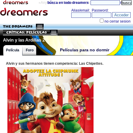
«Anything can happen and it probably will»
búsca en todo dreamers
directorio
THE DREAMERS
Críticas: Películas
Alvin y las Ardillas 2
Películas para no dormir
Película
Foro
Alvin y sus hermanos tienen competencia: Las Chipettes.