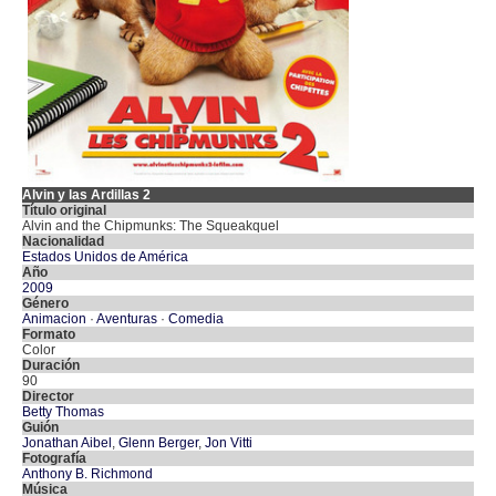
Alvin y las Ardillas 2
Título original
Alvin and the Chipmunks: The Squeakquel
Nacionalidad
Estados Unidos de América
Año
2009
Género
Animacion
·
Aventuras
·
Comedia
Formato
Color
Duración
90
Director
Betty Thomas
Guión
Jonathan Aibel
,
Glenn Berger
,
Jon Vitti
Fotografía
Anthony B. Richmond
Música