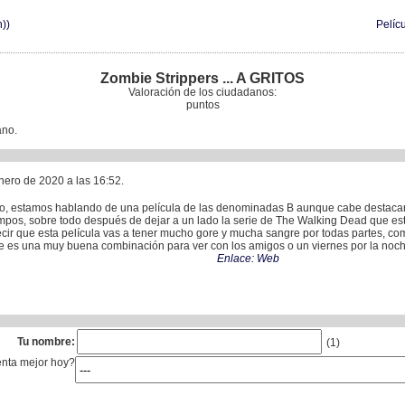
))
Pelíc
Zombie Strippers ... A GRITOS
Valoración de los ciudadanos:
puntos
ano.
nero de 2020 a las 16:52.
, estamos hablando de una película de las denominadas B aunque cabe destacar 
iempos, sobre todo después de dejar a un lado la serie de The Walking Dead que es
cir que esta película vas a tener mucho gore y mucha sangre por todas partes, co
que es una muy buena combinación para ver con los amigos o un viernes por la noche
Enlace: Web
Tu nombre:
(1)
enta mejor hoy?