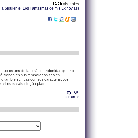
visitantes
ula Siguiente (Los Fantasmas de mis Ex novias)
.
84.125.152.151 |
que es una de las más entretenidas que he
tá siendo en sus temporadas finales
mo también chicas con sus característicos
 si no te sale ningún plan.
comentar