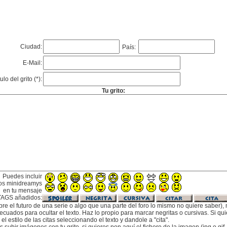
Ciudad:
País:
E-Mail:
tulo del grito (*):
Tu grito:
Puedes incluir
os minidreamys
en tu mensaje
TAGS añadidos:
bre el futuro de una serie o algo que una parte del foro lo mismo no quiere saber), m
cuados para ocultar el texto. Haz lo propio para marcar negritas o cursivas. Si qu
l estilo de las citas seleccionando el texto y dandole a "cita".