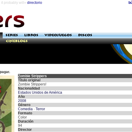
it probably will»
directorio
b
SERIES
LIBROS
VIDEOJUEGOS
DISCOS
Cineblogs
pagar.
Zombie Strippers
Título original
Zombie Strippers!
Nacionalidad
Estados Unidos de América
Año
2008
Género
Comedia
·
Terror
Formato
Color
Duración
94
Director