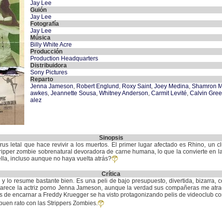
Jay Lee
Guión
Jay Lee
Fotografía
Jay Lee
Música
Billy White Acre
Producción
Production Headquarters
Distribuidora
Sony Pictures
Reparto
Jenna Jameson
,
Robert Englund
,
Roxy Saint
,
Joey Medina
,
Shamron 
awkes
,
Jeannette Sousa
,
Whitney Anderson
,
Carmit Levité
,
Calvin Gre
alez
Sinopsis
us letal que hace revivir a los muertos. El primer lugar afectado es Rhino, un cl
stripper zombie sobrenatural devoradora de carne humana, lo que la convierte en la 
rella, incluso aunque no haya vuelta atrás?
Crítica
do y lo resume bastante bien. Es una peli de bajo presupuesto, divertida, bizarra
arece la actriz porno Jenna Jameson, aunque la verdad sus compañeras me atrae
 de encarnar a Freddy Kruegger se ha visto protagonizando pelis de videoclub co
buen rato con las Strippers Zombies.