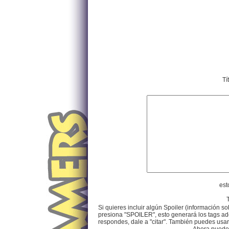
Tí
est
Si quieres incluir algún Spoiler (información so
presiona "SPOILER", esto generará los tags ade
respondes, dale a "citar". También puedes usar e