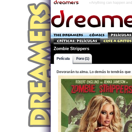
«Anything can happen and 
THE DREAMERS
CÓMICS
PELÍCULAS
Críticas: Películas
Cine a Gritos
Zombie Strippers
Película
Foro (1)
Devorarán tu alma. Lo demás lo tendrás que 