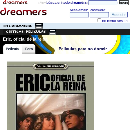
«Anything can happen and it probably will»
búsca en todo dreamers
directorio
THE DREAMERS
Críticas: Películas
Eric, oficial de la reina
Películas para no dormir
Película
Foro