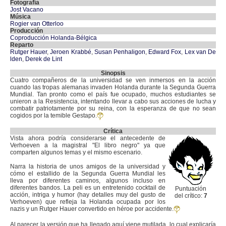
Fotografía
Jost Vacano
Música
Rogier van Otterloo
Producción
Coproducción Holanda-Bélgica
Reparto
Rutger Hauer
,
Jeroen Krabbé
,
Susan Penhaligon
,
Edward Fox
,
Lex van De
lden
,
Derek de Lint
Sinopsis
Cuatro compañeros de la universidad se ven inmersos en la acción
cuando las tropas alemanas invaden Holanda durante la Segunda Guerra
Mundial. Tan pronto como el país fue ocupado, muchos estudiantes se
unieron a la Resistencia, intentando llevar a cabo sus acciones de lucha y
combatir patriotamente por su reina, con la esperanza de que no sean
cogidos por la temible Gestapo.
Crítica
Vista ahora podría considerarse el antecedente de
Verhoeven a la magistral "El libro negro" ya que
comparten algunos temas y el mismo escenario.
Narra la historia de unos amigos de la universidad y
cómo el estallido de la Segunda Guerra Mundial les
lleva por diferentes caminos, algunos incluso en
diferentes bandos. La peli es un entretenido cocktail de
Puntuación
acción, intriga y humor (hay detalles muy del gusto de
del crítico:
7
Verhoeven) que refleja la Holanda ocupada por los
nazis y un Rutger Hauer convertido en héroe por accidente.
Al parecer la versión que ha llegado aquí viene mutilada, lo cual explicaría