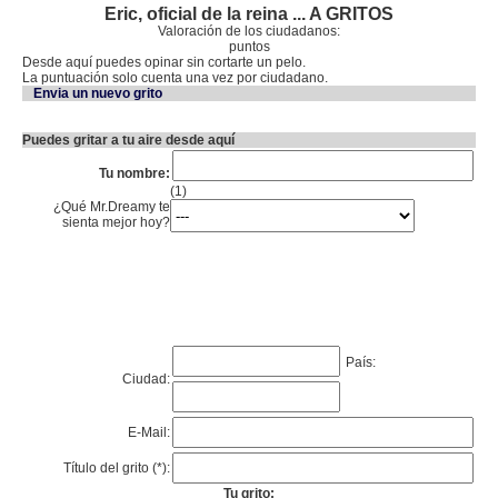
Eric, oficial de la reina ... A GRITOS
Valoración de los ciudadanos:
puntos
Desde aquí puedes opinar sin cortarte un pelo.
La puntuación solo cuenta una vez por ciudadano.
Envia un nuevo grito
Puedes gritar a tu aire desde aquí
Tu nombre:
(1)
¿Qué Mr.Dreamy te
sienta mejor hoy?
País:
Ciudad:
E-Mail:
Título del grito (*):
Tu grito: