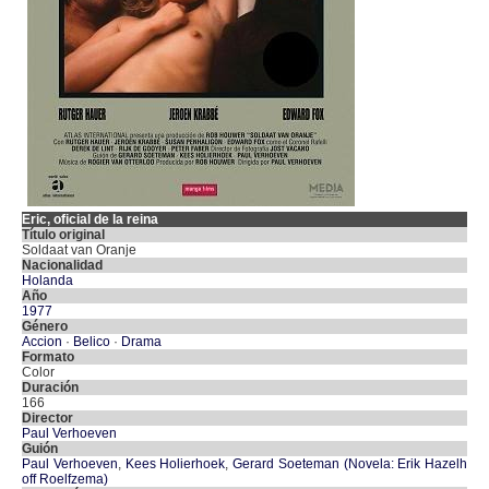
Eric, oficial de la reina
Título original
Soldaat van Oranje
Nacionalidad
Holanda
Año
1977
Género
Accion
·
Belico
·
Drama
Formato
Color
Duración
166
Director
Paul Verhoeven
Guión
Paul Verhoeven
,
Kees Holierhoek
,
Gerard Soeteman (Novela: Erik Hazelh
off Roelfzema)