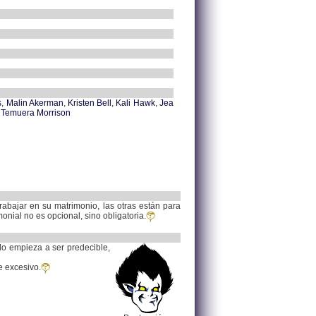
s
,
Malin Akerman
,
Kristen Bell
,
Kali Hawk
,
Jea
,
Temuera Morrison
trabajar en su matrimonio, las otras están para
monial no es opcional, sino obligatoria.
do empieza a ser predecible,
e excesivo.