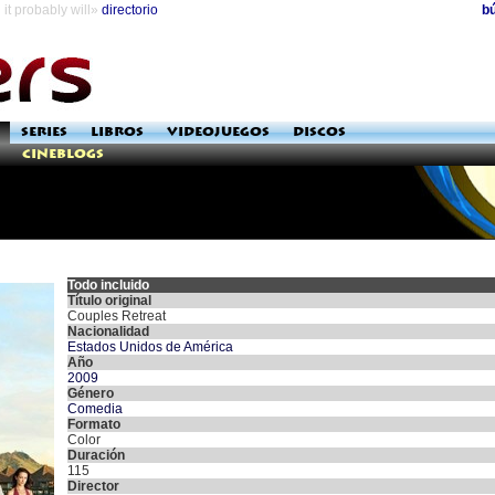
it probably will»
directorio
b
SERIES
LIBROS
VIDEOJUEGOS
DISCOS
Cineblogs
Todo incluido
Título original
Couples Retreat
Nacionalidad
Estados Unidos de América
Año
2009
Género
Comedia
Formato
Color
Duración
115
Director