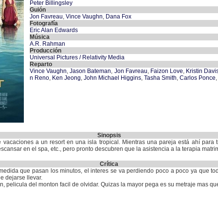
Peter Billingsley
Guión
Jon Favreau
,
Vince Vaughn
,
Dana Fox
Fotografía
Eric Alan Edwards
Música
A.R. Rahman
Producción
Universal Pictures / Relativity Media
Reparto
Vince Vaughn
,
Jason Bateman
,
Jon Favreau
,
Faizon Love
,
Kristin Davi
n Reno
,
Ken Jeong
,
John Michael Higgins
,
Tasha Smith
,
Carlos Ponce
Sinopsis
 vacaciones a un resort en una isla tropical. Mientras una pareja está ahí para 
descansar en el spa, etc., pero pronto descubren que la asistencia a la terapia matri
Crítica
 medida que pasan los minutos, el interes se va perdiendo poco a poco ya que to
 dejarse llevar.
 pelicula del monton facil de olvidar. Quizas la mayor pega es su metraje mas qu