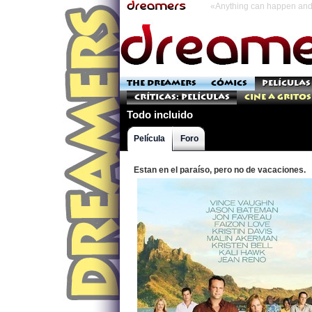
«Anything can happen and 
THE DREAMERS
CÓMICS
PELÍCULAS
Críticas: Películas
Cine a Gritos
Todo incluido
Película
Foro
Estan en el paraíso, pero no de vacaciones.