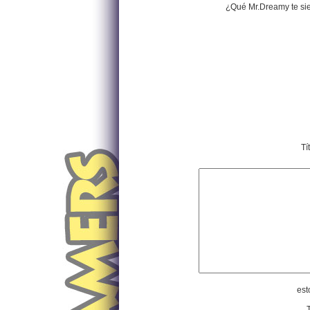
¿Qué Mr.Dreamy te si
Tí
est