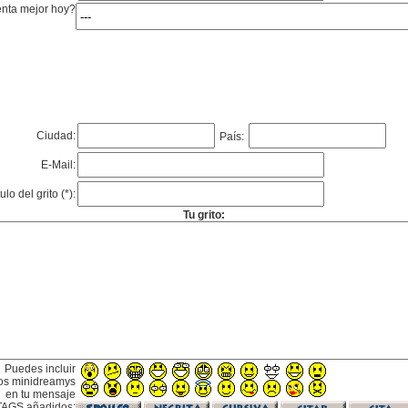
enta mejor hoy?
Ciudad:
País:
E-Mail:
tulo del grito (*):
Tu grito:
Puedes incluir
os minidreamys
en tu mensaje
TAGS añadidos: