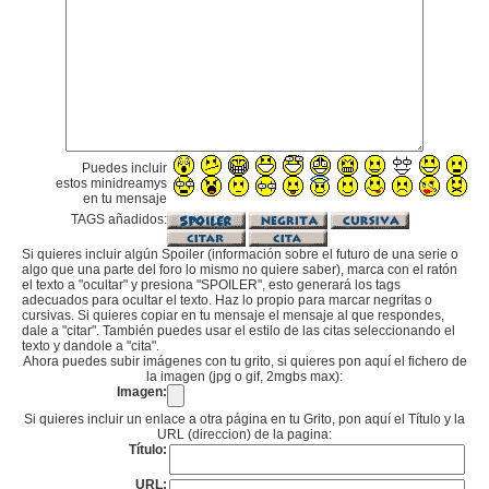
Puedes incluir
estos minidreamys
en tu mensaje
TAGS añadidos:
Si quieres incluir algún Spoiler (información sobre el futuro de una serie o
algo que una parte del foro lo mismo no quiere saber), marca con el ratón
el texto a "ocultar" y presiona "SPOILER", esto generará los tags
adecuados para ocultar el texto. Haz lo propio para marcar negritas o
cursivas. Si quieres copiar en tu mensaje el mensaje al que respondes,
dale a "citar". También puedes usar el estilo de las citas seleccionando el
texto y dandole a "cita".
Ahora puedes subir imágenes con tu grito, si quieres pon aquí el fichero de
la imagen (jpg o gif, 2mgbs max):
Imagen:
Si quieres incluir un enlace a otra página en tu Grito, pon aquí el Título y la
URL (direccion) de la pagina:
Título:
URL: