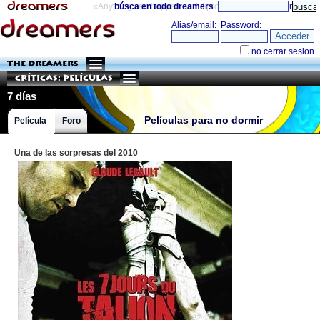
«Anything can happen and it probably will»
búsca en todo dreamers
directorio
THE DREAMERS
Críticas: Películas
7 días
Películas para no dormir
Película
Foro
Una de las sorpresas del 2010