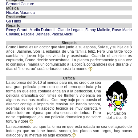
Bernard Couture
Música
Nicolas Maranda
Producción
Go Films
Reparto
Rémy Girard
,
Martin Dubreuil
,
Claude Legault
,
Fanny Mallette
,
Rose-Marie
Coallier
,
Pascale Delhaes
,
Pascal Anctil
Sinopsis
Bruno Hamel es un doctor que vive junto a su esposa, Sylvie, y su hija de 8
años, Jasmine. Son la estampa de una familia feliz. Pero una tarde todo
cambia su joven hija es violada y asesinada. Cuando el asesino es
capturado, Bruno decide secuestrarle. Lo planea perfectamente y una vez
lo consigue, manda un comunicado a la policía contándoles que durante 7
dias el "monstruo" será torturado hasta la muerte.
Crítica
La sorpresa del 2010 al menos para mi, no creo que sea
una gran pelicula, pero creo que el tema que trata y la
forma en que esta contada encajan a la perfeccion. Una
pelicula dramatica con tintes de thriller y violencia en
algunas escenas explicita. Con muy bajo presupuesto el
director consigue imprimirle tension sin banda sonora,
ademas de que en aspecto tecnico es muy correcta y
sobre todo en alguna que otra escena de tortura. Pero
Puntuación
no se equivoquen, es una pelicula dramatica y no sobre
del crítico:
9
tortura y gore.
La recomiendo, aunque la forma en que esta rodada no sea del agrado de
todos ya que no tiene banda sonora, los planos son largos, hay pocos
dialogos y su metraje es algo excesivo.