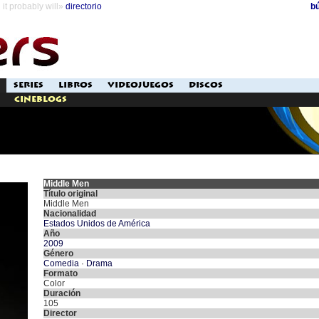
it probably will»
directorio
b
SERIES
LIBROS
VIDEOJUEGOS
DISCOS
Cineblogs
Middle Men
Título original
Middle Men
Nacionalidad
Estados Unidos de América
Año
2009
Género
Comedia
·
Drama
Formato
Color
Duración
105
Director