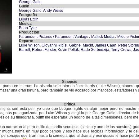
George Gallo
Guión
George Gallo
,
Andy Weiss
Fotografía
Lukas Ettlin
Música
Brian Tyler
Producción
Paramount Pictures / Paramount Vantage / Mallick Media / Middle Pict
Reparto
Luke Wilson
,
Giovanni Ribisi
,
Gabriel Macht
,
James Caan
,
Peter Storm
Barrett
,
Robert Forster
,
Kevin Pollak
,
Rade Serbedzija
,
Terry Crews
,
Jas
Sinopsis
el porno en internet. La historia se centra en Jack Harris (Luke Wilson), pionero
masar una gran fortuna, pero también se vio acosado por mafiosos, estafadores y
Crítica
ights con esta peli, yo creo que boogie nights es algo mejor pero no mucho m
paginas protagonizada por Luke Wilson y dirigida por George Gallo, director de
s de su filmografia, puffff me esperaba un bodrio de altas dimensiones, pero m
n narracion al puro estilo de martin scorsese, (casino y uno de los nuestros) graci
mucha trama en muy poco tiempo y eso hace que recibas informacion y te deje
s personajes que tiran mas a la comedia que al drama y eso quizas te hace perder