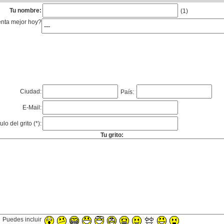
Tu nombre:
(1)
enta mejor hoy?
Ciudad:
País:
E-Mail:
tulo del grito (*):
Tu grito:
Puedes incluir