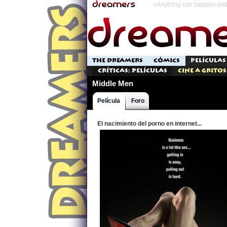
«Anything can happen and 
THE DREAMERS
CÓMICS
PELÍCULAS
Críticas: Películas
Cine a Gritos
Middle Men
Película
Foro
El nacimiento del porno en internet...