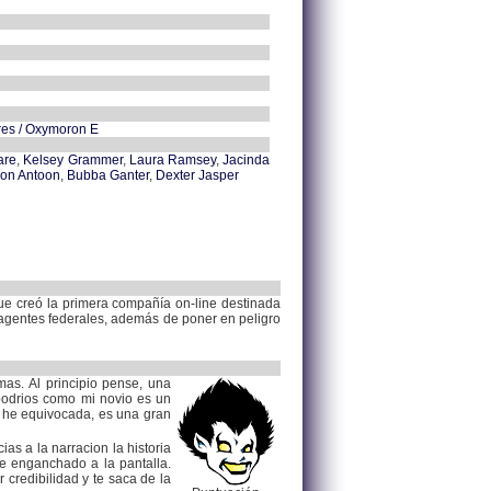
ures / Oxymoron E
are
,
Kelsey Grammer
,
Laura Ramsey
,
Jacinda
on Antoon
,
Bubba Ganter
,
Dexter Jasper
 que creó la primera compañía on-line destinada
 agentes federales, además de poner en peligro
as. Al principio pense, una
 bodrios como mi novio es un
e he equivocada, es una gran
as a la narracion la historia
 enganchado a la pantalla.
 credibilidad y te saca de la