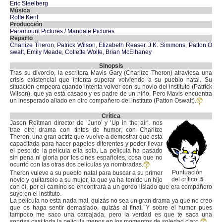
Eric Steelberg
Música
Rolfe Kent
Producción
Paramount Pictures / Mandate Pictures
Reparto
Charlize Theron
,
Patrick Wilson
,
Elizabeth Reaser
,
J.K. Simmons
,
Patton O
swalt
,
Emily Meade
,
Collette Wolfe
,
Brian McElhaney
Sinopsis
Tras su divorcio, la escritora Mavis Gary (Charlize Theron) atraviesa una
crisis existencial que intenta superar volviendo a su pueblo natal. Su
situación empeora cuando intenta volver con su novio del instituto (Patrick
Wilson), que ya está casado y es padre de un niño. Pero Mavis encuentra
un inesperado aliado en otro compañero del instituto (Patton Oswalt).
Crítica
Jason Reitman director de ’Juno’ y ’Up in the air’. nos
trae otro drama con tintes de humor, con Charlize
Theron, una gran actriz que vuelve a demostrar que esta
capacitada para hacer papeles diferentes y poder llevar
el peso de la película ella sola. La película ha pasado
sin pena ni gloria por los cines españoles, cosa que no
ocurrió con las otras dos películas ya nombradas.
Puntuación
Theron vuleve a su pueblo natal para buscar a su primer
del crítico:
5
novio y quitarselo a su mujer, la que ya ha tenido un hijo
con él, por el camino se encontrará a un gordo lisiado que era compañero
suyo en el instituto.
La película no esta nada mal, quizás no sea un gran drama ya que no creo
que os haga sentir demasiado, quizás al final. Y sobre el humor pues
tampoco me saco una carcajada, pero la verdad es que te saca una
sonrisa casi toda la película menos en los momentos de soledad claro.