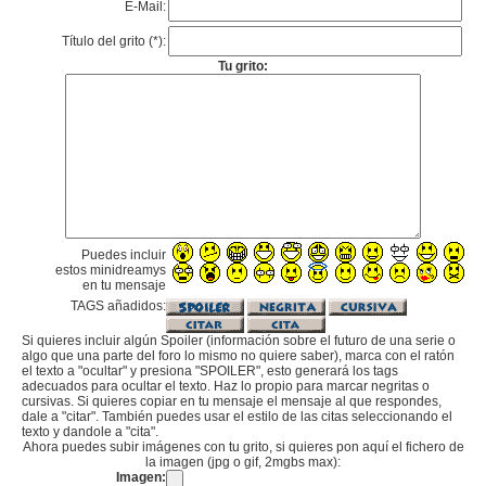
E-Mail:
Título del grito (*):
Tu grito:
Puedes incluir
estos minidreamys
en tu mensaje
TAGS añadidos:
Si quieres incluir algún Spoiler (información sobre el futuro de una serie o
algo que una parte del foro lo mismo no quiere saber), marca con el ratón
el texto a "ocultar" y presiona "SPOILER", esto generará los tags
adecuados para ocultar el texto. Haz lo propio para marcar negritas o
cursivas. Si quieres copiar en tu mensaje el mensaje al que respondes,
dale a "citar". También puedes usar el estilo de las citas seleccionando el
texto y dandole a "cita".
Ahora puedes subir imágenes con tu grito, si quieres pon aquí el fichero de
la imagen (jpg o gif, 2mgbs max):
Imagen: