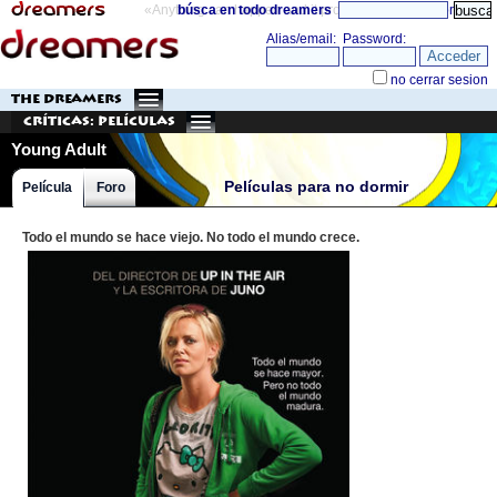
«Anything can happen and it probably will»
búsca en todo dreamers
directorio
THE DREAMERS
Críticas: Películas
Young Adult
Películas para no dormir
Película
Foro
Todo el mundo se hace viejo. No todo el mundo crece.