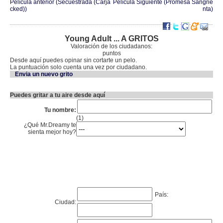
Película anterior (Secuestrada (Carja
Película Siguiente (Promesa Sangrie
cked))
nta)
Young Adult ... A GRITOS
Valoración de los ciudadanos:
puntos
Desde aquí puedes opinar sin cortarte un pelo.
La puntuación solo cuenta una vez por ciudadano.
Envia un nuevo grito
Puedes gritar a tu aire desde aquí
Tu nombre:
(1)
¿Qué Mr.Dreamy te
sienta mejor hoy?
País:
Ciudad: