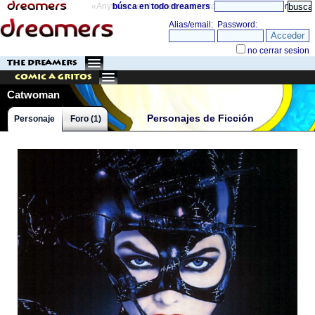
«Anything can happen and it probably will»
búsca en todo dreamers
directorio
THE DREAMERS
Comic a Gritos
Catwoman
Personajes de Ficción
Personaje
Foro (1)