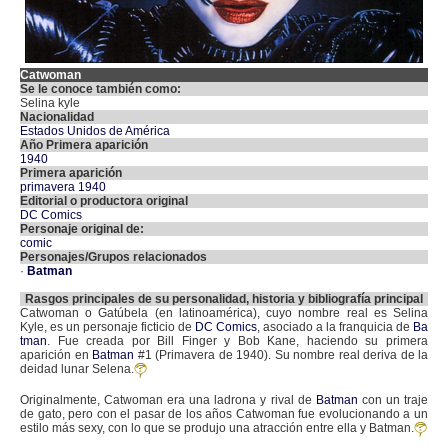
Catwoman
Se le conoce también como:
Selina kyle
Nacionalidad
Estados Unidos de América
Año Primera aparición
1940
Primera aparición
primavera 1940
Editorial o productora original
DC Comics
Personaje original de:
comic
Personajes/Grupos relacionados
·
Batman
Rasgos principales de su personalidad, historia y bibliografía principal
Catwoman o Gatúbela (en latinoamérica), cuyo nombre real es Selina
Kyle, es un personaje ficticio de
DC Comics
, asociado a la franquicia de
Ba
tman
. Fue creada por Bill Finger y Bob Kane, haciendo su primera
aparición en
Batman
#1 (Primavera de 1940). Su nombre real deriva de la
deidad lunar Selena.
Originalmente, Catwoman era una ladrona y rival de
Batman
con un traje
de gato, pero con el pasar de los años Catwoman fue evolucionando a un
estilo más sexy, con lo que se produjo una atracción entre ella y Batman.