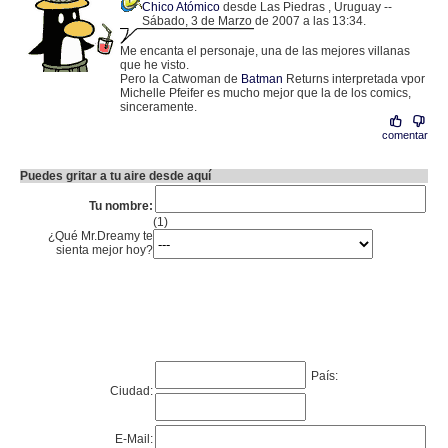
Chico Atómico
desde Las Piedras , Uruguay --
Sábado, 3 de Marzo de 2007 a las 13:34.
.
201.217.145.141 |
Me encanta el personaje, una de las mejores villanas
que he visto.
Pero la Catwoman de
Batman
Returns interpretada vpor
Michelle Pfeifer es mucho mejor que la de los comics,
sinceramente.
comentar
Puedes gritar a tu aire desde aquí
Tu nombre:
(1)
¿Qué Mr.Dreamy te
sienta mejor hoy?
País:
Ciudad:
E-Mail: