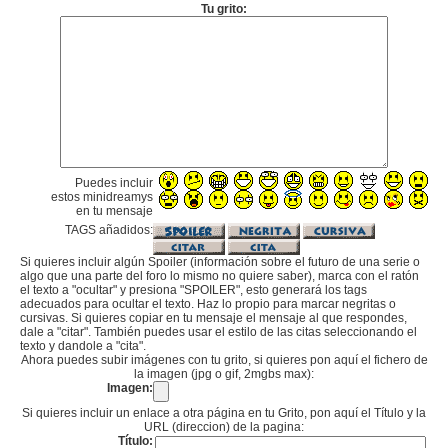
Tu grito:
Puedes incluir
estos minidreamys
en tu mensaje
TAGS añadidos:
Si quieres incluir algún Spoiler (información sobre el futuro de una serie o
algo que una parte del foro lo mismo no quiere saber), marca con el ratón
el texto a "ocultar" y presiona "SPOILER", esto generará los tags
adecuados para ocultar el texto. Haz lo propio para marcar negritas o
cursivas. Si quieres copiar en tu mensaje el mensaje al que respondes,
dale a "citar". También puedes usar el estilo de las citas seleccionando el
texto y dandole a "cita".
Ahora puedes subir imágenes con tu grito, si quieres pon aquí el fichero de
la imagen (jpg o gif, 2mgbs max):
Imagen:
Si quieres incluir un enlace a otra página en tu Grito, pon aquí el Título y la
URL (direccion) de la pagina:
Título: