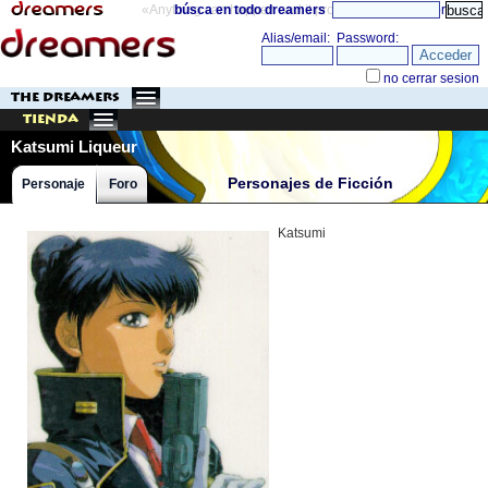
«Anything can happen and it probably will»
búsca en todo dreamers
directorio
THE DREAMERS
Tienda
Katsumi Liqueur
Personajes de Ficción
Personaje
Foro
Katsumi