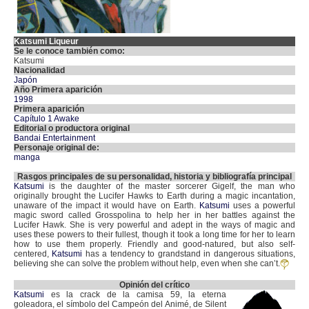
Katsumi Liqueur
Se le conoce también como:
Katsumi
Nacionalidad
Japón
Año Primera aparición
1998
Primera aparición
Capítulo 1 Awake
Editorial o productora original
Bandai Entertainment
Personaje original de:
manga
Rasgos principales de su personalidad, historia y bibliografía principal
Katsumi
is the daughter of the master sorcerer Gigelf, the man who
originally brought the Lucifer Hawks to Earth during a magic incantation,
unaware of the impact it would have on Earth.
Katsumi
uses a powerful
magic sword called Grosspolina to help her in her battles against the
Lucifer Hawk. She is very powerful and adept in the ways of magic and
uses these powers to their fullest, though it took a long time for her to learn
how to use them properly. Friendly and good-natured, but also self-
centered,
Katsumi
has a tendency to grandstand in dangerous situations,
believing she can solve the problem without help, even when she can’t.
Opinión del crítico
Katsumi
es la crack de la camisa 59, la eterna
goleadora, el símbolo del Campeón del Animé, de Silent