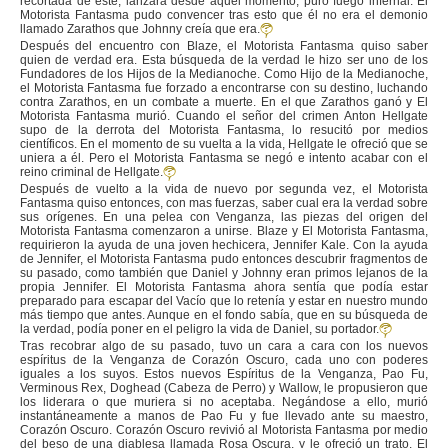
recortada de éste, lanzara desde aquel momento, puro fuego infernal. El
Motorista Fantasma pudo convencer tras esto que él no era el demonio
llamado Zarathos que Johnny creía que era.
Después del encuentro con Blaze, el Motorista Fantasma quiso saber
quien de verdad era. Esta búsqueda de la verdad le hizo ser uno de los
Fundadores de los Hijos de la Medianoche. Como Hijo de la Medianoche,
el Motorista Fantasma fue forzado a encontrarse con su destino, luchando
contra Zarathos, en un combate a muerte. En el que Zarathos ganó y El
Motorista Fantasma murió. Cuando el señor del crimen Anton Hellgate
supo de la derrota del Motorista Fantasma, lo resucitó por medios
científicos. En el momento de su vuelta a la vida, Hellgate le ofreció que se
uniera a él. Pero el Motorista Fantasma se negó e intento acabar con el
reino criminal de Hellgate.
Después de vuelto a la vida de nuevo por segunda vez, el Motorista
Fantasma quiso entonces, con mas fuerzas, saber cual era la verdad sobre
sus orígenes. En una pelea con Venganza, las piezas del origen del
Motorista Fantasma comenzaron a unirse. Blaze y El Motorista Fantasma,
requirieron la ayuda de una joven hechicera, Jennifer Kale. Con la ayuda
de Jennifer, el Motorista Fantasma pudo entonces descubrir fragmentos de
su pasado, como también que Daniel y Johnny eran primos lejanos de la
propia Jennifer. El Motorista Fantasma ahora sentía que podía estar
preparado para escapar del Vacío que lo retenía y estar en nuestro mundo
más tiempo que antes. Aunque en el fondo sabía, que en su búsqueda de
la verdad, podía poner en el peligro la vida de Daniel, su portador.
Tras recobrar algo de su pasado, tuvo un cara a cara con los nuevos
espíritus de la Venganza de Corazón Oscuro, cada uno con poderes
iguales a los suyos. Estos nuevos Espíritus de la Venganza, Pao Fu,
Verminous Rex, Doghead (Cabeza de Perro) y Wallow, le propusieron que
los liderara o que muriera si no aceptaba. Negándose a ello, murió
instantáneamente a manos de Pao Fu y fue llevado ante su maestro,
Corazón Oscuro. Corazón Oscuro revivió al Motorista Fantasma por medio
del beso de una diablesa llamada Rosa Oscura, y le ofreció un trato. El