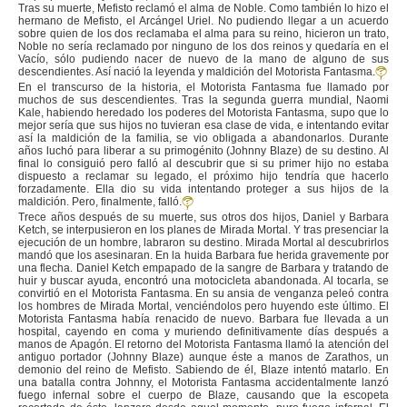
Tras su muerte, Mefisto reclamó el alma de Noble. Como también lo hizo el
hermano de Mefisto, el Arcángel Uriel. No pudiendo llegar a un acuerdo
sobre quien de los dos reclamaba el alma para su reino, hicieron un trato,
Noble no sería reclamado por ninguno de los dos reinos y quedaría en el
Vacío, sólo pudiendo nacer de nuevo de la mano de alguno de sus
descendientes. Así nació la leyenda y maldición del Motorista Fantasma.
En el transcurso de la historia, el Motorista Fantasma fue llamado por
muchos de sus descendientes. Tras la segunda guerra mundial, Naomi
Kale, habiendo heredado los poderes del Motorista Fantasma, supo que lo
mejor sería que sus hijos no tuvieran esa clase de vida, e intentando evitar
así la maldición de la familia, se vio obligada a abandonarlos. Durante
años luchó para liberar a su primogénito (Johnny Blaze) de su destino. Al
final lo consiguió pero falló al descubrir que si su primer hijo no estaba
dispuesto a reclamar su legado, el próximo hijo tendría que hacerlo
forzadamente. Ella dio su vida intentando proteger a sus hijos de la
maldición. Pero, finalmente, falló.
Trece años después de su muerte, sus otros dos hijos, Daniel y Barbara
Ketch, se interpusieron en los planes de Mirada Mortal. Y tras presenciar la
ejecución de un hombre, labraron su destino. Mirada Mortal al descubrirlos
mandó que los asesinaran. En la huida Barbara fue herida gravemente por
una flecha. Daniel Ketch empapado de la sangre de Barbara y tratando de
huir y buscar ayuda, encontró una motocicleta abandonada. Al tocarla, se
convirtió en el Motorista Fantasma. En su ansia de venganza peleó contra
los hombres de Mirada Mortal, venciéndolos pero huyendo este último. El
Motorista Fantasma había renacido de nuevo. Barbara fue llevada a un
hospital, cayendo en coma y muriendo definitivamente días después a
manos de Apagón. El retorno del Motorista Fantasma llamó la atención del
antiguo portador (Johnny Blaze) aunque éste a manos de Zarathos, un
demonio del reino de Mefisto. Sabiendo de él, Blaze intentó matarlo. En
una batalla contra Johnny, el Motorista Fantasma accidentalmente lanzó
fuego infernal sobre el cuerpo de Blaze, causando que la escopeta