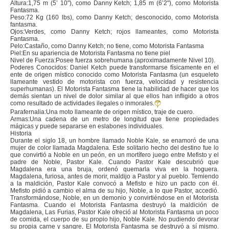
Altura:1,75 m (5’ 10"), como Danny Ketch; 1,85 m (6’2"), como Motorista
Fantasma.
Peso:72 Kg (160 lbs), como Danny Ketch; desconocido, como Motorista
fantasma.
Ojos:Verdes, como Danny Ketch; rojos llameantes, como Motorista
Fantasma.
Pelo:Castaño, como Danny Ketch; no tiene, como Motorista Fantasma
Piel:En su apariencia de Motorista Fantasma no tiene piel
Nivel de Fuerza:Posee fuerza sobrehumana (aproximadamente Nivel 10).
Poderes Conocidos: Daniel Ketch puede transformarse físicamente en el
ente de origen místico conocido como Motorista Fantasma (un esqueleto
llameante vestido de motorista con fuerza, velocidad y resistencia
superhumanas). El Motorista Fantasma tiene la habilidad de hacer que los
demás sientan un nivel de dolor similar al que ellos han infligido a otros
como resultado de actividades ilegales o inmorales.
Parafernalia:Una moto llameante de origen místico, traje de cuero.
Armas:Una cadena de un metro de longitud que tiene propiedades
mágicas y puede separarse en eslabones individuales.
Historia
Durante el siglo 18, un hombre llamado Noble Kale, se enamoró de una
mujer de color llamada Magdalena. Este solitario hecho del destino fue lo
que convirtió a Noble en un peón, en un mortífero juego entre Mefisto y el
padre de Noble, Pastor Kale. Cuando Pastor Kale descubrió que
Magdalena era una bruja, ordenó quemarla viva en la hoguera.
Magdalena, furiosa, antes de morir, maldijo a Pastor y al pueblo. Temiendo
a la maldición, Pastor Kale convocó a Mefisto e hizo un pacto con él.
Mefisto pidió a cambio el alma de su hijo, Noble, a lo que Pastor, accedió.
Transformándose, Noble, en un demonio y convirtiéndose en el Motorista
Fantasma. Cuando el Motorista Fantasma destruyó la maldición de
Magdalena, Las Furias, Pastor Kale ofreció al Motorista Fantasma un poco
de comida, el cuerpo de su propio hijo, Noble Kale. No pudiendo devorar
su propia carne y sangre, El Motorista Fantasma se destruyó a sí mismo.