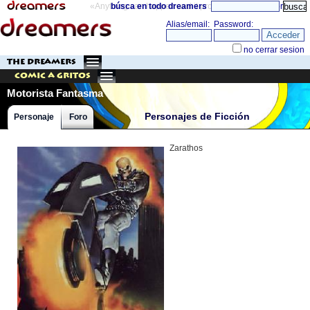
«Anything can happen and it probably will»
búsca en todo dreamers
directorio
THE DREAMERS
Comic a Gritos
Motorista Fantasma
Personajes de Ficción
Personaje
Foro
Zarathos