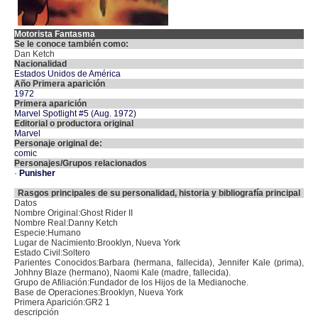
Motorista Fantasma
Se le conoce también como:
Dan Ketch
Nacionalidad
Estados Unidos de América
Año Primera aparición
1972
Primera aparición
Marvel Spotlight #5 (Aug. 1972)
Editorial o productora original
Marvel
Personaje original de:
comic
Personajes/Grupos relacionados
·
Punisher
Rasgos principales de su personalidad, historia y bibliografía principal
Datos
Nombre Original:Ghost Rider II
Nombre Real:Danny Ketch
Especie:Humano
Lugar de Nacimiento:Brooklyn, Nueva York
Estado Civil:Soltero
Parientes Conocidos:Barbara (hermana, fallecida), Jennifer Kale (prima),
Johhny Blaze (hermano), Naomi Kale (madre, fallecida).
Grupo de Afiliación:Fundador de los Hijos de la Medianoche.
Base de Operaciones:Brooklyn, Nueva York
Primera Aparición:GR2 1
descripción