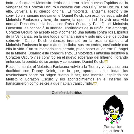
trato sería que el Motorista debía de liderar a los nuevos Espíritus de la
Venganza de Corazón Oscuro y casarse con Pao Fu y Rosa Oscura. Con
ello, volvería a su cuerpo original. El motorista Fantasma aceptó y se
convirtió en humano nuevamente. Daniel Ketch, con esto, fue separado del
Motorista Fantasma y tuvo, de nuevo, la oportunidad de vivir una vida
normal. Después de la boda con Rosa Oscura y Pao Fu, el Motorista
Fantasma les concedió la libertad, librándolos de la unión. Sin embargo,
Corazón Oscuro no aceptó esto y comenzó una batalla contra los Espíritus
de la Venganza, en la que todos tomarían parte y solo uno de ellos podría
sobrevivir. Daniel Ketch entonces irrumpió en la escena dándole al
Motorista Fantasma lo que más necesitaba: sus recuerdos; costándole con
ello la vida. Con su memoria recuperada, pudo saber quien era: El ángel
de la Muerte. Usando este conocimiento, El Motorista Fantasma destruyó a
Corazón Oscuro y se convirtió en el nuevo soberano del Infierno, llorando
entonces la pérdida de su amigo y compañero Daniel Ketch.
Recientemente, el Motorista Fantasma volvió a la Tierra y volvía a ser una
dualidad con Danny Ketch, por lo que, aparentemente, todas las
revelaciones sobre su origen fueron falsas, una mentira inspirada por
Mefisto o Corazón Oscuro y los acontecimientos en el Infierno no
transcurrieron como se creía que habían transcurrido.
Opinión del crítico
Puntuación
del crítico:
9