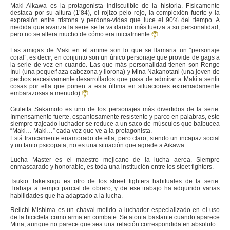
Maki Aikawa es la protagonista indiscutible de la historia. Físicamente
destaca por su altura (1’84), el rojizo pelo rojo, la complexión fuerte y la
expresión entre tristona y perdona-vidas que luce el 90% del tiempo. A
medida que avanza la serie se le va dando más fuerza a su personalidad,
pero no se altera mucho de cómo era inicialmente.
Las amigas de Maki en el anime son lo que se llamaria un “personaje
coral”, es decir, en conjunto son un único personaje que provide de gags a
la serie de vez en cuando. Las que más personalidad tienen son Renge
Inui (una pequeñaza cabezona y llorona) y Mina Nakanotani (una joven de
pechos excesivamente desarrollados que pasa de admirar a Maki a sentir
cosas por ella que ponen a esta última en situaciones extremadamente
embarazosas a menudo).
Giuletta Sakamoto es uno de los personajes más divertidos de la serie.
Inmensamente fuerte, espantosamente resistente y parco en palabras, este
siempre trajeado luchador se reduce a un saco de músculos que balbucea
“Maki… Maki…” cada vez que ve a la protagonista.
Está francamente enamorado de ella, pero claro, siendo un incapaz social
y un tanto psicopata, no es una situación que agrade a Aikawa.
Lucha Master es el maestro mejicano de la lucha aerea. Siempre
enmascarado y honorable, es toda una institución entre los steet fighters.
Tsukio Taketsugu es otro de los street fighters habituales de la serie.
Trabaja a tiempo parcial de obrero, y de ese trabajo ha adquirido varias
habilidades que ha adaptado a la lucha.
Reiichi Mishima es un chaval metido a luchador especializado en el uso
de la bicicleta como arma en combate. Se atonta bastante cuando aparece
Mina, aunque no parece que sea una relación correspondida en absoluto.