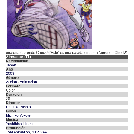
giratoria (aprende Chuck!)|"Esto" es una patada giratoria (aprende Chuck!)
Airmaster (T1)
Nacionalidad
Japón
Año
2003
Género
Accion
·
Animacion
Formato
Color
Duración
25
Director
Daisuke Nishio
Guión
Michiko Yokote
Música
Yoshihisa Hirano
Producción
Toei Animation
,
NTV
,
VAP