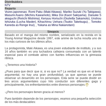
Distribuidora
NTV
Reparto
Vozes japonesas: Romi Paku (Maki Aikawa)
,
Mariko Suzuki (Yu Takigawa)
,
Masumi Asano (Michiru Kawamoto)
,
Mika Doi (Kaori Sakiyama)
,
Daisuke S
akaguchi (Reiichi Mishima)
,
Kenyuu Horiuchi (Giulietta Sakamoto)
,
Unshou
Ishizuka (Lucha Master)
,
Kihachirou Uehara (Tsukio Taketsugu)
,
,
Tomoko
Kaneda as Renge Inui)
,
,
Yukana as Mina Nakanotani)
Sinopsis
Basado en el manga del mismo nombre, serializado en la revista en la
Young Animal Magazine desde 1997, este anime de lucha resulta uno de
los más curiosos de los últimos años.
La protagonista, Maki Aikawa, es una joven estudiante de instituto, y a sus
16 años también es una luchadora callejera consumada con un talento
especial para el combate aéreo con fuertes influencias en la gimnasia
rítmica.
-¿Tenemos una historia?
¿Pues para que decir que si, si es que no? La verdad es que en el tema
argumental, no hay una gran profundidad, ya que apenas se puede
observar un desarrollo en los personajes. Esta serie se puede dividir en
tres arcos argumentales cuyo hilo conductor son diferentes gags y
principalmente, los enfrentamientos entre diversos personajes.
-¿Pero los personajes tienen gracia al menos?
Pues también depende de los personajes, veamos una pequeña selección
de los más destacables: