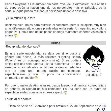
Kaori Sakiyama es la autodenominada "rival de la Airmaster". Sus ansias
de superación la hacen uno de los personajes más entrañables de la
serie, aunque pueda resultar un personaje un tanto obsesivo.
-¿Y la música que tal?
Bastante bien, no es para quitarse el sombrero, pero si se ajusta muy bien
a las diferentes situaciones planteadas en la serie. Un opening movidito y
pegadizo, junto a uno de los pocos endings realmente cañeros vistos en el
anime.
Crítica
-Recapitulando ¿Lo vale?
Es una serie entretenida, se deja ver si te gusta el
género (de hecho, la más reciente “Fighting Beauty
Wulong” es un concepto muy similar). Si se pudiera
definir con una sola palabra, usaría “palomitera”. Es una
serie como las películas de Jet Lee: te sientas delante a
que te den una buena ración de combates
Puntuación
espectaculares y con un poco de conversación
del crítico:
7
entretenida en medio.
Por que lo mejor de Airmaster es, desde luego, la dinámica, coreografía y
en general, la calidad de sus combates. Es una serie con un punto de
espectacularidad constante en ese aspecto.
Lordtaku al aparato
Ficha de Serie de TV enviada por
Lordtaku
el 27 de Septiembre de 2006