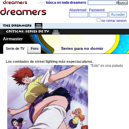
«Anything can happen and it probably will»
búsca en todo dreamers
directorio
THE DREAMERS
Críticas: Series de TV
Airmaster
Series para no dormir
Serie de TV
Foro
Los combates de street fighting más espectaculares.
"Esto" es una patada