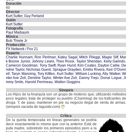
Duración
60
Director
Kurt Sutter
,
Guy Ferland
Guión
Kurt Sutter
Fotografía
Paul Maibaum
Música
Bob Thiele Jr.
Producción
FX Network / Fox 21
Reparto
Charlie Hunnam
,
Ron Perlman
,
Katey Sagal
,
Mitch Pileggi
,
Magie Siff
,
Mar
k Boone Junior
,
Johnny Lewis
,
Theo Rossi
,
Taylor Sheridan
,
Kelly Galindo
,
Cameron Goodman
,
Tony Swift
,
Ryan Hurst
,
Kim Coates
,
Dayton Callie
,
De
ndrie Taylor
,
Nicholas Guest
,
Sprague Grayden
,
Emilio Rivera
,
Keir O’Donn
ell
,
Taryn Manning
,
Tory Kittles
,
Kurt Sutter
,
William Lucking
,
Ally Walker
,
Wi
nter Ave Zoli
,
Dendrie Taylor
,
Winter Ave Zoli
,
Danny Trejo
,
Donal Logue
,
Ji
mmy Smits
,
Harold Perrineau
,
Walton Goggins
Sinopsis
Los Hijos de la Anarquía son un grupo de moteros que, utilizando métodos
poco legales, trata de proteger su pueblo (Charming) de los traficantes de
droga. Y, de paso, mantener en pie su negocio ilegal de venta de armas.
(sinopsis sacada de laguiatv.com).
Crítica
De la quinta temporada en líneas generales se podría
decir exactamente lo mismo que con la anterior. Está de
puta madre, sobretodo los primeros episodios pero a la