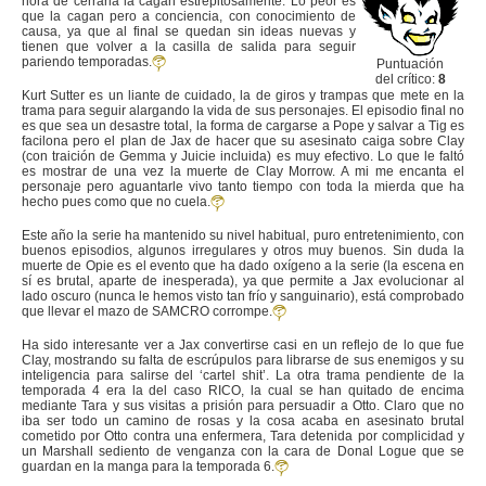
hora de cerrarla la cagan estrepitosamente. Lo peor es
que la cagan pero a conciencia, con conocimiento de
causa, ya que al final se quedan sin ideas nuevas y
tienen que volver a la casilla de salida para seguir
pariendo temporadas.
Puntuación
del crítico:
8
Kurt Sutter es un liante de cuidado, la de giros y trampas que mete en la
trama para seguir alargando la vida de sus personajes. El episodio final no
es que sea un desastre total, la forma de cargarse a Pope y salvar a Tig es
facilona pero el plan de Jax de hacer que su asesinato caiga sobre Clay
(con traición de Gemma y Juicie incluida) es muy efectivo. Lo que le faltó
es mostrar de una vez la muerte de Clay Morrow. A mi me encanta el
personaje pero aguantarle vivo tanto tiempo con toda la mierda que ha
hecho pues como que no cuela.
Este año la serie ha mantenido su nivel habitual, puro entretenimiento, con
buenos episodios, algunos irregulares y otros muy buenos. Sin duda la
muerte de Opie es el evento que ha dado oxígeno a la serie (la escena en
sí es brutal, aparte de inesperada), ya que permite a Jax evolucionar al
lado oscuro (nunca le hemos visto tan frío y sanguinario), está comprobado
que llevar el mazo de SAMCRO corrompe.
Ha sido interesante ver a Jax convertirse casi en un reflejo de lo que fue
Clay, mostrando su falta de escrúpulos para librarse de sus enemigos y su
inteligencia para salirse del ‘cartel shit’. La otra trama pendiente de la
temporada 4 era la del caso RICO, la cual se han quitado de encima
mediante Tara y sus visitas a prisión para persuadir a Otto. Claro que no
iba ser todo un camino de rosas y la cosa acaba en asesinato brutal
cometido por Otto contra una enfermera, Tara detenida por complicidad y
un Marshall sediento de venganza con la cara de Donal Logue que se
guardan en la manga para la temporada 6.