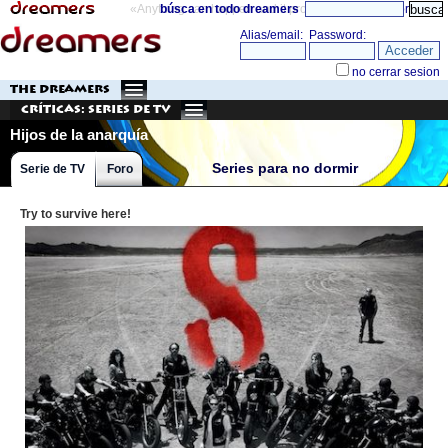
«Anything can happen and it probably will»
búsca en todo dreamers
directorio
THE DREAMERS
Críticas: Series de TV
Hijos de la anarquía
Series para no dormir
Serie de TV
Foro
Try to survive here!