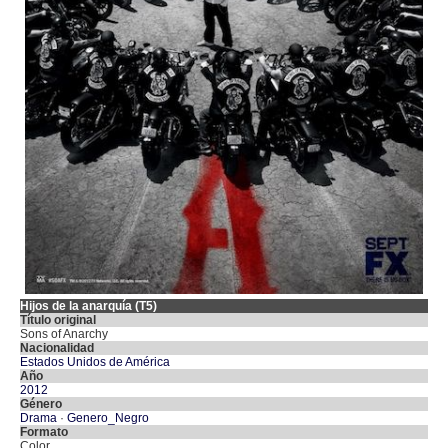
Hijos de la anarquía (T5)
Título original
Sons of Anarchy
Nacionalidad
Estados Unidos de América
Año
2012
Género
Drama
·
Genero_Negro
Formato
Color