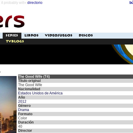
it probably will»
directorio
b
SERIES
LIBROS
VIDEOJUEGOS
DISCOS
TVblogs
y
The Good Wife (T4)
Título original
The Good Wife
Nacionalidad
Estados Unidos de América
Año
2012
Género
Drama
Formato
Color
Duración
40
Director