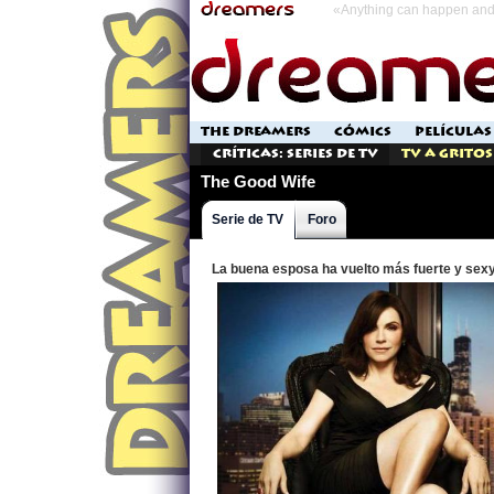
«Anything can happen and 
THE DREAMERS
CÓMICS
PELÍCULAS
Críticas: Series de TV
TV a Gritos
The Good Wife
Serie de TV
Foro
La buena esposa ha vuelto más fuerte y sex