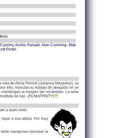
tions
 Czuchry
,
Archie Panjabi
,
Alan Cumming
,
Mak
cott Porter
vida de Alicia Florrick (Julianna Margulies), su
Para ello, reanuda su trabajo de abogada en un
 se mantengan al margen del escándalo. La serie
rostituta de lujo. (FILMAFFINITY)
ado a buen nivel.
rayar a esa altura. Por muy
le tanto mangoneo (aunque la