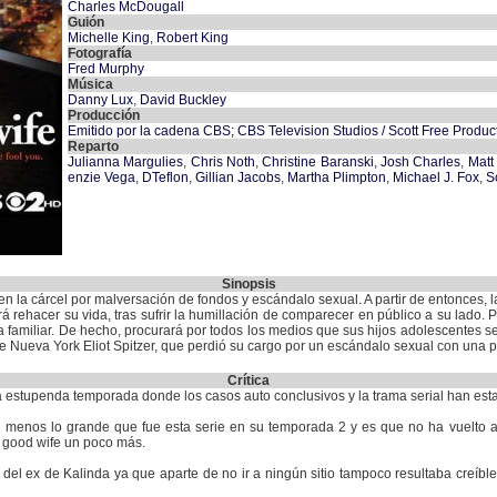
Charles McDougall
Guión
Michelle King
,
Robert King
Fotografía
Fred Murphy
Música
Danny Lux
,
David Buckley
Producción
Emitido por la cadena CBS; CBS Television Studios / Scott Free Produc
Reparto
Julianna Margulies
,
Chris Noth
,
Christine Baranski
,
Josh Charles
,
Matt
enzie Vega
,
DTeflon
,
Gillian Jacobs
,
Martha Plimpton
,
Michael J. Fox
,
S
Sinopsis
n la cárcel por malversación de fondos y escándalo sexual. A partir de entonces, la 
rehacer su vida, tras sufrir la humillación de comparecer en público a su lado. 
vida familiar. De hecho, procurará por todos los medios que sus hijos adolescentes
de Nueva York Eliot Spitzer, que perdió su cargo por un escándalo sexual con una p
Crítica
a estupenda temporada donde los casos auto conclusivos y la trama serial han est
menos lo grande que fue esta serie en su temporada 2 y es que no ha vuelto a 
e good wife un poco más.
del ex de Kalinda ya que aparte de no ir a ningún sitio tampoco resultaba creíb