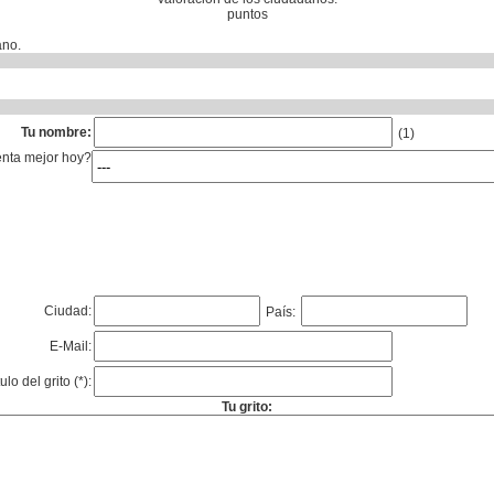
puntos
ano.
Tu nombre:
(1)
enta mejor hoy?
Ciudad:
País:
E-Mail:
tulo del grito (*):
Tu grito: