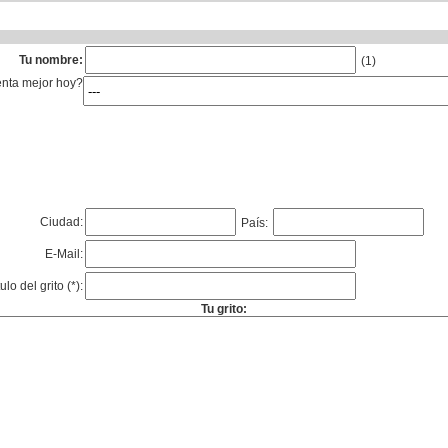
Tu nombre:
(1)
enta mejor hoy?
Ciudad:
País:
E-Mail:
tulo del grito (*):
Tu grito: