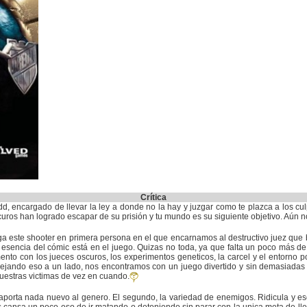
Crítica
d, encargado de llevar la ley a donde no la hay y juzgar como te plazca a los cu
curos han logrado escapar de su prisión y tu mundo es su siguiente objetivo. Aún n
ega este shooter en primera persona en el que encarnamos al destructivo juez que
a esencia del cómic está en el juego. Quizas no toda, ya que falta un poco más de
ento con los jueces oscuros, los experimentos geneticos, la carcel y el entorno 
Dejando eso a un lado, nos encontramos con un juego divertido y sin demasiadas 
uestras victimas de vez en cuando.
no aporta nada nuevo al genero. El segundo, la variedad de enemigos. Ridicula y