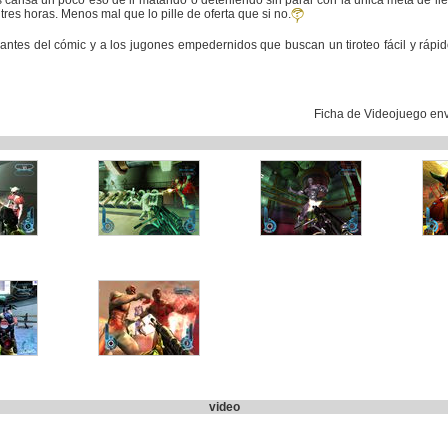
 cansa un poco eso de ir matando o deteniendo sin parar con la unica meta de llegar
es horas. Menos mal que lo pille de oferta que si no.
tes del cómic y a los jugones empedernidos que buscan un tiroteo fácil y rápid
Ficha de Videojuego en
video