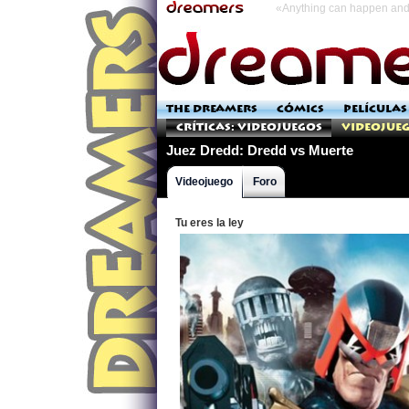
«Anything can happen and 
THE DREAMERS
CÓMICS
PELÍCULAS
Críticas: Videojuegos
Videojueg
Juez Dredd: Dredd vs Muerte
Videojuego
Foro
Tu eres la ley