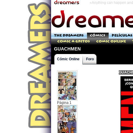
«Anything can happen and 
THE DREAMERS
CÓMICS
PELÍCULAS
Comic a Gritos
Comic Online
GUACHMEN
Cómic Online
Foro
GUACH
Página 1