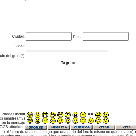
Ciudad:
País:
E-Mail:
tulo del grito (*):
Tu grito:
Puedes incluir
os minidreamys
en tu mensaje
TAGS añadidos:
bre el futuro de una serie o algo que una parte del foro lo mismo no quiere saber), m