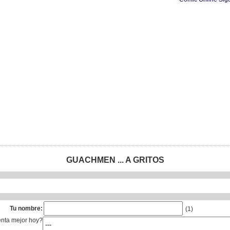
GUACHMEN ... A GRITOS
Tu nombre:
(1)
enta mejor hoy?