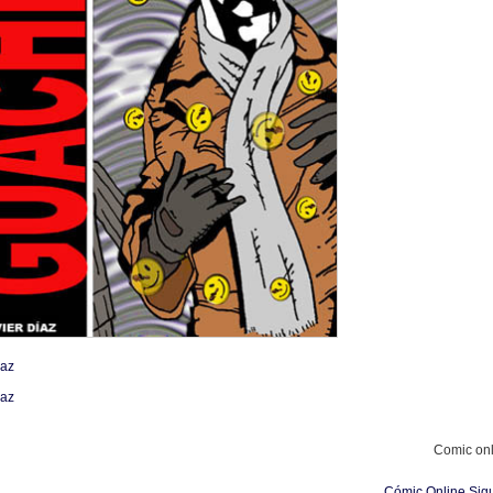
iaz
iaz
Comic onl
Cómic Online Si