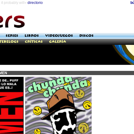
it probably will»
directorio
b
SERIES
LIBROS
VIDEOJUEGOS
DISCOS
Tebelogs
Críticas
Galería
MEN