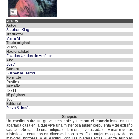
Misery
Autor
Stephen King
Traductor
Maria Mir
Título original
Misery
Nacionalidad
Estados Unidos de América
Año
1987
Género
Suspense
·
Terror
Formato
Rústica
Tamaño
18x11
Nº páginas
368
Editorial
Plaza & Janés
Sinopsis
Un escritor sufre un grave accidente y recobra el conocimiento en una
apartada casa en la que vive una misteriosa mujer, corpulenta y de extraño
carácter. Se trata de una antigua enfermera, involucrada en varias muertes
misteriosas ocurridas en diversos hospitales. Esta mujer es capaz de los
mayores horrores, y el escritor, con las piernas rotas y entre terribles