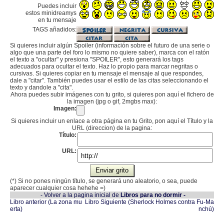
Puedes incluir
estos minidreamys
en tu mensaje
TAGS añadidos:
Si quieres incluir algún Spoiler (información sobre el futuro de una serie o
algo que una parte del foro lo mismo no quiere saber), marca con el ratón
el texto a "ocultar" y presiona "SPOILER", esto generará los tags
adecuados para ocultar el texto. Haz lo propio para marcar negritas o
cursivas. Si quieres copiar en tu mensaje el mensaje al que respondes,
dale a "citar". También puedes usar el estilo de las citas seleccionando el
texto y dandole a "cita".
Ahora puedes subir imágenes con tu grito, si quieres pon aquí el fichero de
la imagen (jpg o gif, 2mgbs max):
Imagen:
Si quieres incluir un enlace a otra página en tu Grito, pon aquí el Título y la
URL (direccion) de la pagina:
Título:
URL:
(*) Si no pones ningún título, se generará uno aleatorio, o sea, puede
aparecer cualquier cosa hehehe =)
- Volver a la pagina inicial de
Libros para no dormir -
Libro anterior (La zona mu
Libro Siguiente (Sherlock Holmes contra Fu-Ma
erta)
nchú)