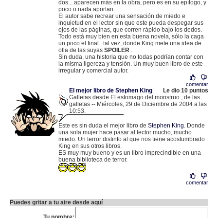
dos... aparecen más en la obra, pero es en su epílogo, y
poco o nada aportan.
El autor sabe recrear una sensación de miedo e
inquietud en el lector sin que este pueda despegar sus
ojos de las páginas, que corren rápido bajo los dedos.
Todo está muy bien en esta buena novela, sólo la caga
un poco el final...tal vez, donde King mete una idea de
olla de las suyas
SPOILER
.
Sin duda, una historia que no todas podrían contar con
la misma ligereza y tensión. Un muy buen libro de este
irregular y comercial autor.
comentar
El mejor libro de Stephen King
Le dio 10 puntos
Galletas desde El estomago del monstruo , de las
galletas -- Miércoles, 29 de Diciembre de 2004 a las
10:53.
.
80.39.196.251 |
Este es sin duda el mejor libro de
Stephen King
. Donde
una sola mujer hace pasar al lector mucho, mucho
miedo. Un terror distinto al que nos tiene acostumbrado
King en sus otros libros.
ES muy muy bueno y es un libro imprecindible en una
buena biblioteca de terror.
comentar
Puedes gritar a tu aire desde aquí
Tu nombre: