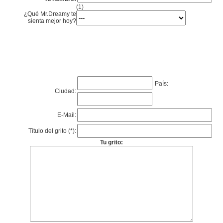
(1)
¿Qué Mr.Dreamy te
sienta mejor hoy?
País:
Ciudad:
E-Mail:
Título del grito (*):
Tu grito: