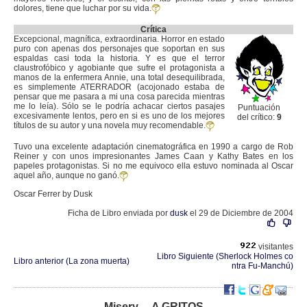
dolores, tiene que luchar por su vida.
Crítica
Excepcional, magnífica, extraordinaria. Horror en estado
puro con apenas dos personajes que soportan en sus
espaldas casi toda la historia. Y es que el terror
claustrofóbico y agobiante que sufre el protagonista a
manos de la enfermera Annie, una total desequilibrada,
es simplemente ATERRADOR (acojonado estaba de
pensar que me pasara a mi una cosa parecida mientras
me lo leía). Sólo se le podría achacar ciertos pasajes
Puntuación
excesivamente lentos, pero en si es uno de los mejores
del crítico:
9
títulos de su autor y una novela muy recomendable.
Tuvo una excelente adaptación cinematográfica en 1990 a cargo de Rob
Reiner y con unos impresionantes James Caan y Kathy Bates en los
papeles protagonistas. Si no me equivoco ella estuvo nominada al Oscar
aquel año, aunque no ganó.
Oscar Ferrer by Dusk
Ficha de Libro enviada por
dusk
el 29 de Diciembre de 2004
visitantes
Libro Siguiente (Sherlock Holmes co
Libro anterior (La zona muerta)
ntra Fu-Manchú)
Misery ... A GRITOS