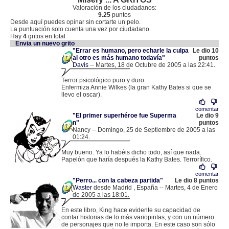
Valoración de los ciudadanos:
9.25
puntos
Desde aquí puedes opinar sin cortarte un pelo.
La puntuación solo cuenta una vez por ciudadano.
Hay
4
gritos en total
Envia un nuevo grito
"Errar es humano, pero echarle la culpa
Le dio 10
al otro es más humano todavía"
puntos
Davis
-- Martes, 18 de Octubre de 2005 a las 22:41.
.
81.33.163.25 |
Terror psicológico puro y duro.
Enfermiza Annie Wilkes (la gran Kathy Bates si que se
llevo el oscar).
comentar
"El primer superhéroe fue Superma
Le dio 9
n"
puntos
Nancy -- Domingo, 25 de Septiembre de 2005 a las
01:24.
.
83.40.60.33 |
Muy bueno. Ya lo habéis dicho todo, así que nada.
Papelón que haría después la Kathy Bates. Terrorífico.
comentar
"Perro... con la cabeza partida"
Le dio 8 puntos
Waster
desde Madrid , España -- Martes, 4 de Enero
de 2005 a las 18:01.
.
82.158.32.112 |
En este libro, King hace evidente su capacidad de
contar historias de lo más variopintas, y con un número
de personajes que no le importa. En este caso son sólo