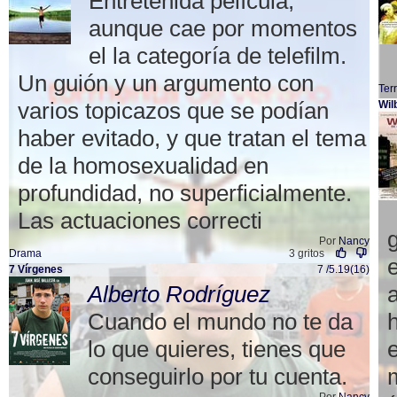
Entretenida película,
aunque cae por momentos
el la categoría de telefilm.
Un guión y un argumento con
Ter
varios topicazos que se podían
Wil
haber evitado, y que tratan el tema
de la homosexualidad en
profundidad, no superficialmente.
Las actuaciones correcti
Por
Nancy
Drama
3 gritos
7 Vírgenes
7 /5.19(16)
Alberto Rodríguez
Cuando el mundo no te da
lo que quieres, tienes que
conseguirlo por tu cuenta.