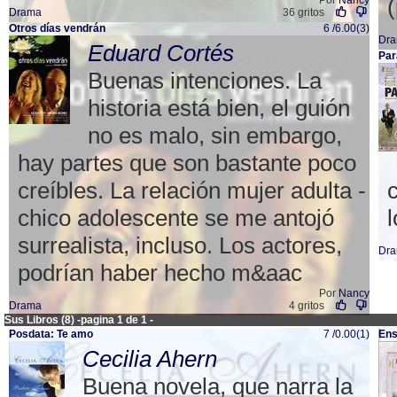
Por
Nancy
Drama
36 gritos
Otros días vendrán
6 /6.00(3)
Dr
Eduard Cortés
Par
Buenas intenciones. La
historia está bien, el guión
no es malo, sin embargo,
hay partes que son bastante poco
creíbles. La relación mujer adulta -
chico adolescente se me antojó
l
surrealista, incluso. Los actores,
Dr
podrían haber hecho m&aac
Por
Nancy
Drama
4 gritos
Sus Libros (8) -pagina 1 de 1 -
Posdata: Te amo
7 /0.00(1)
Ens
Cecilia Ahern
Buena novela, que narra la