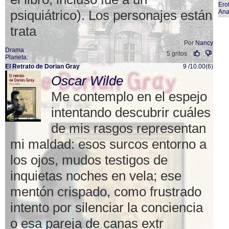
Ero
psiquiátrico). Los personajes están
An
trata
Por
Nancy
Drama
5 gritos
Planeta
:
El Retrato de Dorian Gray
9 /10.00(6)
Oscar Wilde
Me contemplo en el espejo
intentando descubrir cuáles
de mis rasgos representan
mi maldad: esos surcos entorno a
los ojos, mudos testigos de
inquietas noches en vela; ese
mentón crispado, como frustrado
intento por silenciar la conciencia
o esa pareja de canas extr