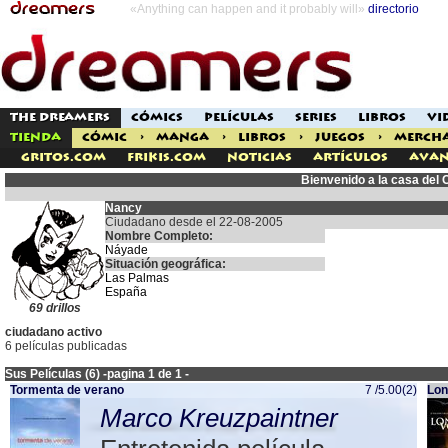
«Anything can happen and it probably will»
directorio
THE DREAMERS
CÓMICS
PELÍCULAS
SERIES
LIBROS
VI
TIENDA
CÓMIC
>
MANGA
>
LIBROS
>
JUEGOS
>
MERCH
Gritos.com
Frikis.com
Noticias
Artículos
Avan
Bienvenido a la casa del
Nancy
Ciudadano desde el 22-08-2005
Nombre Completo:
Náyade
Situación geográfica:
Las Palmas
España
69 drillos
ciudadano activo
6 películas publicadas
Sus Películas (6) -pagina 1 de 1 -
Tormenta de verano
7 /5.00(2)
Lon
Marco Kreuzpaintner