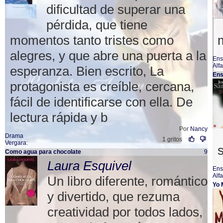
dificultad de superar una
pérdida, que tiene
momentos tanto tristes como
alegres, y que abre una puerta a la
Ens
Alf
esperanza. Bien escrito, La
Ens
protagonista es creíble, cercana,
fácil de identificarse con ella. De
lectura rápida y b
Por
Nancy
Drama
1 gritos
Vergara
:
Como agua para chocolate
9
Laura Esquivel
Ens
Alf
Un libro diferente, romántico
Yo 
y divertido, que rezuma
creatividad por todos lados,