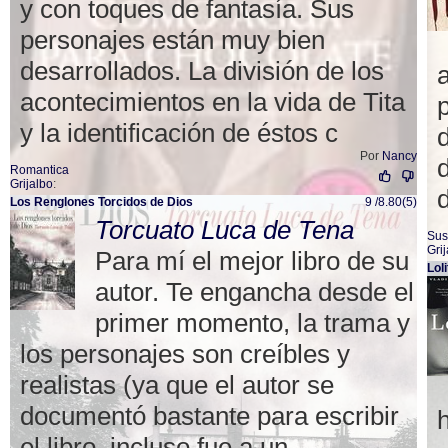
y con toques de fantasía. Sus
personajes están muy bien
desarrollados. La división de los
acontecimientos en la vida de Tita
y la identificación de éstos c
Por
Nancy
Romantica
Grijalbo
:
d
Los Renglones Torcidos de Dios
9 /8.80(5)
Torcuato Luca de Tena
Sus
Gri
Para mí el mejor libro de su
Loli
autor. Te engancha desde el
primer momento, la trama y
los personajes son creíbles y
realistas (ya que el autor se
documentó bastante para escribir
el libro, incluso fue a un