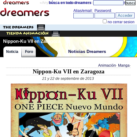
«Anything can happen and it probably will»
búsca en todo dreamers
directorio
THE DREAMERS
Tienda Animación
Nippon-Ku VII en Zaragoza
Noticias Dreamers
Noticia
Foro
Animación
·
Manga
·
Nippon-Ku VII en Zaragoza
21 y 22 de septiembre de 2013