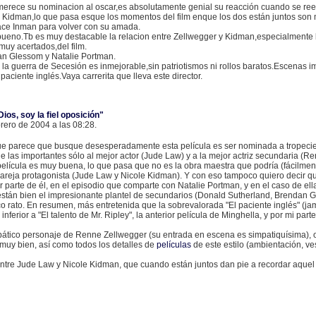
merece su nominacion al oscar,es absolutamente genial su reacción cuando se re
 Kidman,lo que pasa esque los momentos del film enque los dos están juntos son m
ace Inman para volver con su amada.
ueno.Tb es muy destacable la relacion entre Zellwegger y Kidman,especialmente b
uy acertados,del film.
n Glessom y Natalie Portman.
 la guerra de Secesión es inmejorable,sin patriotismos ni rollos baratos.Escenas im
aciente inglés.Vaya carrerita que lleva este director.
Dios, soy la fiel oposición"
rero de 2004 a las 08:28.
e parece que busque desesperadamente esta película es ser nominada a tropecien
 las importantes sólo al mejor actor (Jude Law) y a la mejor actriz secundaria (R
película es muy buena, lo que pasa que no es la obra maestra que podría (fácilmente
 pareja protagonista (Jude Law y Nicole Kidman). Y con eso tampoco quiero decir q
r parte de él, en el episodio que comparte con Natalie Portman, y en el caso de e
están bien el impresionante plantel de secundarios (Donald Sutherland, Brendan G
co rato. En resumen, más entretenida que la sobrevalorada "El paciente inglés" (j
inferior a "El talento de Mr. Ripley", la anterior película de Minghella, y por mi part
ático personaje de Renne Zellwegger (su entrada en escena es simpatiquísima), 
muy bien, así como todos los detalles de
películas
de este estilo (ambientación, vest
tre Jude Law y Nicole Kidman, que cuando están juntos dan pie a recordar aquel d