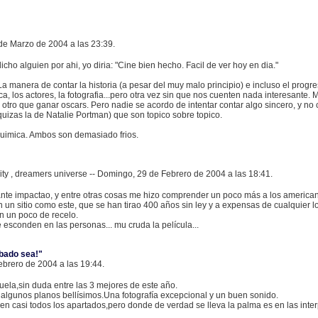
8 de Marzo de 2004 a las 23:39.
cho alguien por ahi, yo diria: "Cine bien hecho. Facil de ver hoy en dia."
 La manera de contar la historia (a pesar del muy malo principio) e incluso el progr
, los actores, la fotografia...pero otra vez sin que nos cuenten nada interesante.
 otro que ganar oscars. Pero nadie se acordo de intentar contar algo sincero, y no 
uizas la de Natalie Portman) que son topico sobre topico.
quimica. Ambos son demasiado frios.
y , dreamers universe -- Domingo, 29 de Febrero de 2004 a las 18:41.
ante impactao, y entre otras cosas me hizo comprender un poco más a los american
 un sitio como este, que se han tirao 400 años sin ley y a expensas de cualquier l
n un poco de recelo.
esconden en las personas... mu cruda la película...
abado sea!"
ebrero de 2004 a las 19:44.
ela,sin duda entre las 3 mejores de este año.
algunos planos bellísimos.Una fotografía excepcional y un buen sonido.
n casi todos los apartados,pero donde de verdad se lleva la palma es en las inte