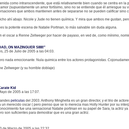
tenida como intranscendente, que está relativamente bien cuando se centra en la 
 amor (supuestamente un amor fortísimo, sino no se entiende que él arriesgue su vi
ersaciones que ambos mantienen antes de separarse no se pueden calificar sino co
cho ahí abajo. Nicole y Jude no tienen química. Y mira que ambos me gustan, pero
 es la potente escena de Natalie Portman, lo más salvable sin duda alguna.
ran el oscar a Renne Zellweger por hacer de payaso, en ved de, como mínimo, nomi
AD, ON MAZINGUER SIIIII!"
es, 25 de Julio de 2005 a las 04:03.
 pero nada emocionante. Nula quimica entre los actores protagonistas. Cojonudame
e Zellweger (y su horrible doblaje)
Karate Kid
Mayo de 2005 a las 17:07.
grandes
peliculas
del 2003. Anthony Minghella es un gran director, y el trio de acto
un merecido oscar ( pero pienso que se lo merecia mas Holly Hunter por su interpr
conocimiento fue una sensacional Natalie portman en su papel de Sara, la actriz y
o son suficientes para demostrar que es una gran actriz.
 10 de Marzo de 2005 a las 22:32.