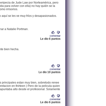
peripecia de Jude Law por Norteamérica, pero
da para volver con ella) no hay quién se la
mo irrisorios.
 aquí se les ve muy fríos y desapasionados.
nar a Natalie Portman.
comentar
Le dio 6 puntos
.
84.121.75.81 |
nte bien hecha.
comentar
Le dio 10 puntos
.
217.124.81.99 |
res principales estan muy bien, sobretodo renee
etacion en thirteen ) Pero de la pelicula quien
a apuntaba alto desde el profesional. Solamente
comentar
Le dio 6 puntos