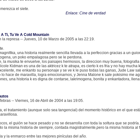
 merezca el siete.
Enlace: Cine de verdad
A Ti, Tu Ve A Cold Mountain
 la represa -- Jueves, 10 de Marzo de 2005 a las 22:19.
te.
agnifika, una historia realmente sencilla llevada a la perfeccion gracias a un guion
imogena, un poko empalagosa pero se le perdona.
, la musika te envuelve, los paisajes hermosos, la direccion muy buena, fotografia
icole Kidman es una de las aktricez k te atrapa, es cierto k es fria y no hay much
xcelente, me enkanto su personaje y se ve k le puso todas las ganas, Jude Law sa
 lo hace de maravilla, logra emocionarnos, y Jenna Malone k sale pokisimo me a
nes, una historia k es digna de contarse, lakrimogena, bonita y enkantadora, llena
nutos
bras -- Viernes, 16 de Abril de 2004 a las 19:05.
a, el tratamiento (aunque solo sea tangencial) del momento histórico en el que está
aravillosa.
os, el guión se hace pesado y no se desarrolla con toda la soltura que se podría.
o la misma historia de siempre, contada magistralmente,pero la misma historia al f
y la enmarco entre las mejores pinículas del año.