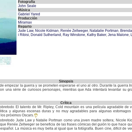
Fotografía
John Seale
Música
Gabriel Yared
Producción
Miramax
Reparto
Jude Law
,
Nicole Kidman
,
Renée Zellweger
,
Natatalie Portman
,
Brenda
i Ribisi
,
Donald Sutherland
,
Ray Winstone
,
Kathy Baker
,
Jena Malone
,
Sinopsis
 empezar la guerra y se prometen esperarse el uno al otro. Durante la guerra I
con una série de curiosos personajes, mientras que Ada intentará levantar su 
Crítica
 sobretodo El talento de Mr. Ripley, Cold mountain es una película agradable de 
olitica y algunas escenas duras y no muy agradables para algunas estomagos 
 los próximos Oscars.
 sobretodo Jude Law y Natalie Portman como una joven madre soltera; Nicole K
as que Renée Zellweger se beneficia de las frases cómicas del guión lo que hace q
e español. La música es muy bella al igual que la fotógrafía. Buen cine, dificil de