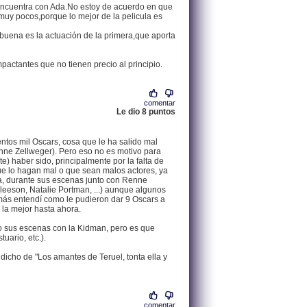
encuentra con Ada.No estoy de acuerdo en que
uy pocos,porque lo mejor de la pelicula es
uena es la actuación de la primera,que aporta
pactantes que no tienen precio al principio.
comentar
Le dio 8 puntos
.
213.139.14.34 |
tos mil Oscars, cosa que le ha salido mal
enne Zellweger). Pero eso no es motivo para
) haber sido, principalmente por la falta de
ue lo hagan mal o que sean malos actores, ya
lla, durante sus escenas junto con Renne
leeson, Natalie Portman, ...) aunque algunos
amás entendí como le pudieron dar 9 Oscars a
e la mejor hasta ahora.
o sus escenas con la Kidman, pero es que
uario, etc.).
icho de "Los amantes de Teruel, tonta ella y
comentar