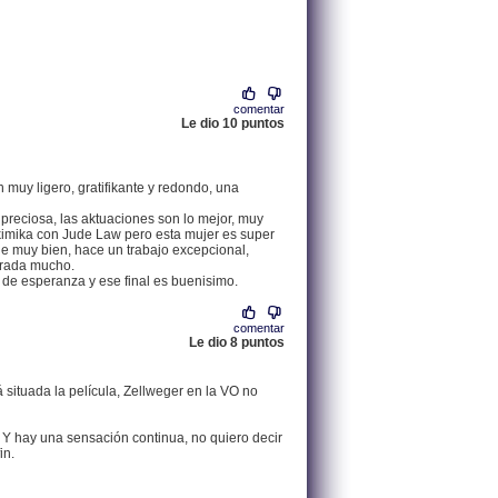
.
213.60.16.82 |
comentar
Le dio 10 puntos
.
200.64.141.99 |
 muy ligero, gratifikante y redondo, una
 preciosa, las aktuaciones son lo mejor, muy
a kimika con Jude Law pero esta mujer es super
le muy bien, hace un trabajo excepcional,
grada mucho.
 de esperanza y ese final es buenisimo.
comentar
Le dio 8 puntos
.
213.60.9.156 |
 situada la película, Zellweger en la VO no
 Y hay una sensación continua, no quiero decir
in.