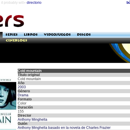
it probably will»
directorio
b
SERIES
LIBROS
VIDEOJUEGOS
DISCOS
Cineblogs
Cold mountain
Título original
Cold mountain
Año
2003
Género
Drama
Formato
Color
Duración
155
Director
Anthony Minghella
Guión
Anthony Minghella basado en la novela de Charles Frazier