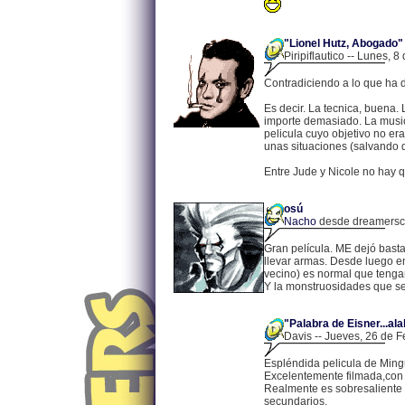
"Lionel Hutz, Abogado"
Piripiflautico -- Lunes, 
Contradiciendo a lo que ha di
Es decir. La tecnica, buena.
importe demasiado. La musica
pelicula cuyo objetivo no era
unas situaciones (salvando q
Entre Jude y Nicole no hay 
osú
Nacho
desde dreamerscit
Gran película. ME dejó bast
llevar armas. Desde luego en
vecino) es normal que tenga
Y la monstruosidades que se 
"Palabra de Eisner...al
Davis -- Jueves, 26 de F
Espléndida pelicula de Mingu
Excelentemente filmada,con 
Realmente es sobresaliente e
secundarios.