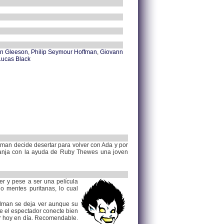
n Gleeson
,
Philip Seymour Hoffman
,
Giovann
Lucas Black
nman decide desertar para volver con Ada y por
granja con la ayuda de Ruby Thewes una joven
ver y pese a ser una película
o mentes puritanas, lo cual
idman se deja ver aunque su
ue el espectador conecte bien
 ver hoy en día. Recomendable.