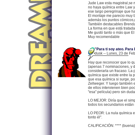
Jude Law esta magistral,se 
no haya química entre Law y
ese largo peregrinaje que h
El montaje me parecio muy b
además los puntos cómicos,m
También destacables Brenda
La forma en que está tratada
Me gustó tanto o más que El p
Muy recomendable
"Para ti soy ateo. Para 
dusk -- Lunes, 23 de Feb
Hay que reconocer que lo qu
(apenas 7 nominaciones, y de
considerarla un fracaso. La 
química que existe entre la
que esa química si surge, po
Zellweger. Y luego también 
de ellos intervienen bien po
"esa" película) pero sin duda 
LO MEJOR: Diría que el simp
todos los secundarios están 
LO PEOR: La nula química en
tonto él".
CALIFICACIÓN: **** (buena)