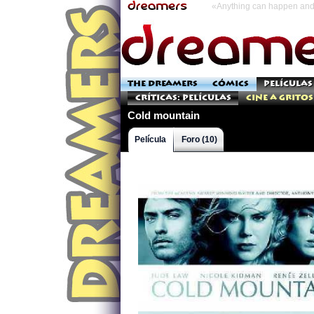
«Anything can happen and 
THE DREAMERS
CÓMICS
PELÍCULAS
Críticas: Películas
Cine a Gritos
Cold mountain
Película
Foro (10)