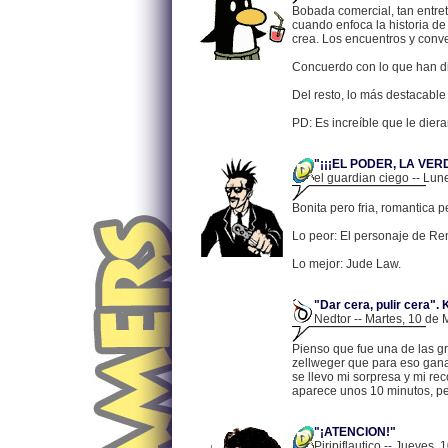
Bobada comercial, tan entre
cuando enfoca la historia de
crea. Los encuentros y conv
Concuerdo con lo que han di
Del resto, lo más destacable
PD: Es increíble que le die
"¡¡¡EL PODER, LA VERD
el guardian ciego -- Lun
Bonita pero fria, romantica
Lo peor: El personaje de Ren
Lo mejor: Jude Law.
"Dar cera, pulir cera". 
Nedtor -- Martes, 10 de 
Pienso que fue una de las 
zellweger que para eso gana 
se llevo mi sorpresa y mi re
aparece unos 10 minutos, per
"¡ATENCION!"
Piripiflautico -- Jueves,