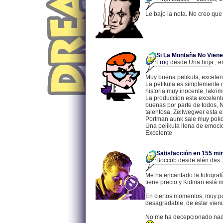
Le bajo la nota. No creo que
Si La Montaña No Viene 
Frog
desde Una hoja , en
Muy buena pelikula, excelen
La pelikula es simplemente m
historia muy inocente, lakr
La produccion esta excelente
buenas por parte de todos, N
talentosa, Zellwegwer esta e
Portman aunk sale muy poko
Una pelikula llena de emocio
Excelente
Satisfacción en 155 mi
Boccob desde alén das Te
Me ha encantado la fotografí
tiene precio y Kidman está m
En ciertos momentos, muy poc
desagradable, de estar viend
No me ha decepcionado nada 