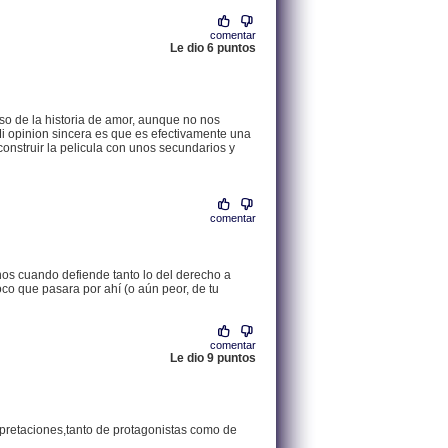
comentar
Le dio 6 puntos
.
213.60.16.20 |
eso de la historia de amor, aunque no nos
 Mi opinion sincera es que es efectivamente una
construir la pelicula con unos secundarios y
comentar
.
81.60.147.111 |
os cuando defiende tanto lo del derecho a
oco que pasara por ahí (o aún peor, de tu
comentar
Le dio 9 puntos
.
193.147.69.225 |
rpretaciones,tanto de protagonistas como de