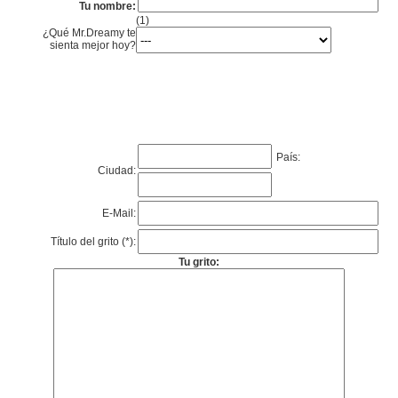
Tu nombre:
(1)
¿Qué Mr.Dreamy te
sienta mejor hoy?
País:
Ciudad:
E-Mail:
Título del grito (*):
Tu grito: