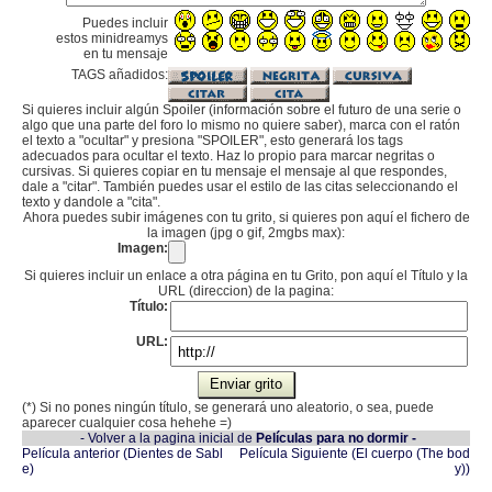
Puedes incluir
estos minidreamys
en tu mensaje
TAGS añadidos:
Si quieres incluir algún Spoiler (información sobre el futuro de una serie o
algo que una parte del foro lo mismo no quiere saber), marca con el ratón
el texto a "ocultar" y presiona "SPOILER", esto generará los tags
adecuados para ocultar el texto. Haz lo propio para marcar negritas o
cursivas. Si quieres copiar en tu mensaje el mensaje al que respondes,
dale a "citar". También puedes usar el estilo de las citas seleccionando el
texto y dandole a "cita".
Ahora puedes subir imágenes con tu grito, si quieres pon aquí el fichero de
la imagen (jpg o gif, 2mgbs max):
Imagen:
Si quieres incluir un enlace a otra página en tu Grito, pon aquí el Título y la
URL (direccion) de la pagina:
Título:
URL:
(*) Si no pones ningún título, se generará uno aleatorio, o sea, puede
aparecer cualquier cosa hehehe =)
- Volver a la pagina inicial de
Películas para no dormir -
Película anterior (Dientes de Sabl
Película Siguiente (El cuerpo (The bod
e)
y))