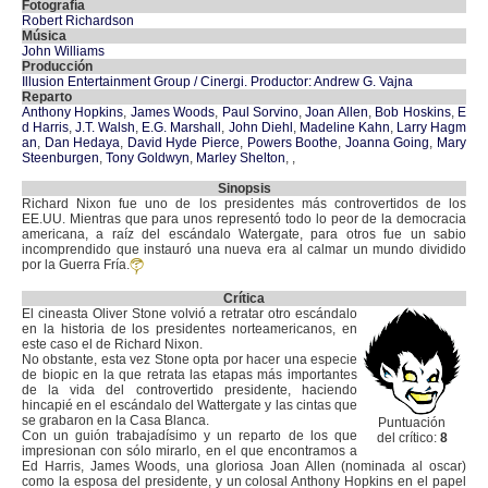
Fotografía
Robert Richardson
Música
John Williams
Producción
Illusion Entertainment Group / Cinergi. Productor: Andrew G. Vajna
Reparto
Anthony Hopkins
,
James Woods
,
Paul Sorvino
,
Joan Allen
,
Bob Hoskins
,
E
d Harris
,
J.T. Walsh
,
E.G. Marshall
,
John Diehl
,
Madeline Kahn
,
Larry Hagm
an
,
Dan Hedaya
,
David Hyde Pierce
,
Powers Boothe
,
Joanna Going
,
Mary
Steenburgen
,
Tony Goldwyn
,
Marley Shelton
,
,
Sinopsis
Richard Nixon fue uno de los presidentes más controvertidos de los
EE.UU. Mientras que para unos representó todo lo peor de la democracia
americana, a raíz del escándalo Watergate, para otros fue un sabio
incomprendido que instauró una nueva era al calmar un mundo dividido
por la Guerra Fría.
Crítica
El cineasta Oliver Stone volvió a retratar otro escándalo
en la historia de los presidentes norteamericanos, en
este caso el de Richard Nixon.
No obstante, esta vez Stone opta por hacer una especie
de biopic en la que retrata las etapas más importantes
de la vida del controvertido presidente, haciendo
hincapié en el escándalo del Wattergate y las cintas que
se grabaron en la Casa Blanca.
Puntuación
Con un guión trabajadísimo y un reparto de los que
del crítico:
8
impresionan con sólo mirarlo, en el que encontramos a
Ed Harris, James Woods, una gloriosa Joan Allen (nominada al oscar)
como la esposa del presidente, y un colosal Anthony Hopkins en el papel