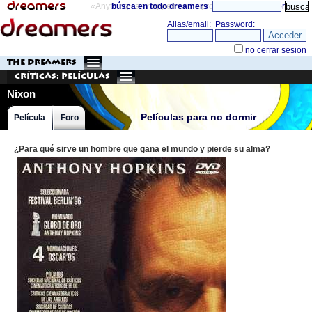
«Anything can happen and it probably will»
búsca en todo dreamers
directorio
THE DREAMERS
Críticas: Películas
Nixon
Películas para no dormir
Película
Foro
¿Para qué sirve un hombre que gana el mundo y pierde su alma?