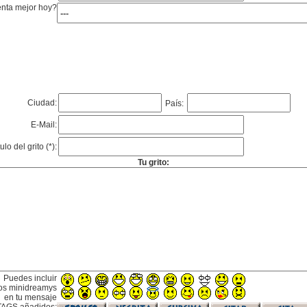
enta mejor hoy?
Ciudad:
País:
E-Mail:
tulo del grito (*):
Tu grito:
Puedes incluir
os minidreamys
en tu mensaje