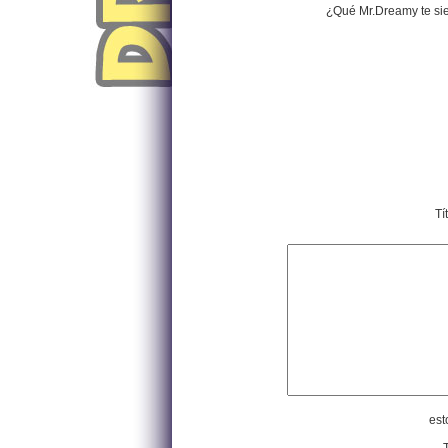
¿Qué Mr.Dreamy te si
Tí
est