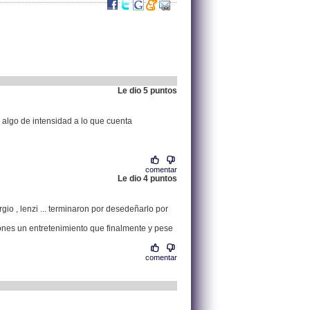
Le dio 5 puntos
.
217.124.28.40 |
ta algo de intensidad a lo que cuenta
comentar
Le dio 4 puntos
.
83.165.33.161 |
rgio , lenzi ... terminaron por desedeñarlo por
iones un entretenimiento que finalmente y pese
comentar