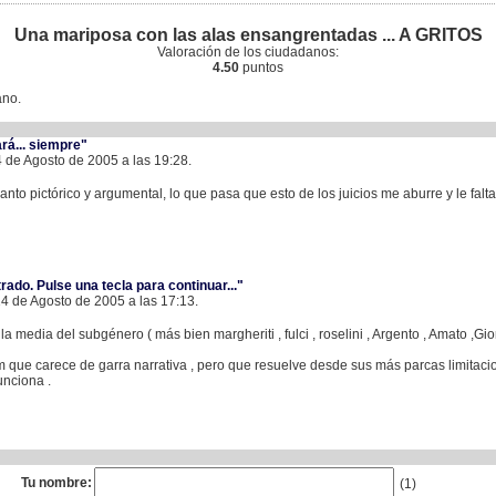
Una mariposa con las alas ensangrentadas ... A GRITOS
Valoración de los ciudadanos:
4.50
puntos
ano.
rá... siempre"
 de Agosto de 2005 a las 19:28.
canto pictórico y argumental, lo que pasa que esto de los juicios me aburre y le fal
rado. Pulse una tecla para continuar..."
14 de Agosto de 2005 a las 17:13.
la media del subgénero ( más bien margheriti , fulci , roselini , Argento , Amato ,Gio
lm que carece de garra narrativa , pero que resuelve desde sus más parcas limitac
funciona .
Tu nombre:
(1)