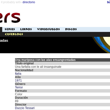
it probably will»
directorio
b
SERIES
LIBROS
VIDEOJUEGOS
DISCOS
Cineblogs
tadas
Una mariposa con las alas ensangrentadas
Título original
Una farfalla con le ali insanguinate
Nacionalidad
Italia
Año
1971
Género
Terror
Formato
Color
Duración
89
Director
Duccio Tessari