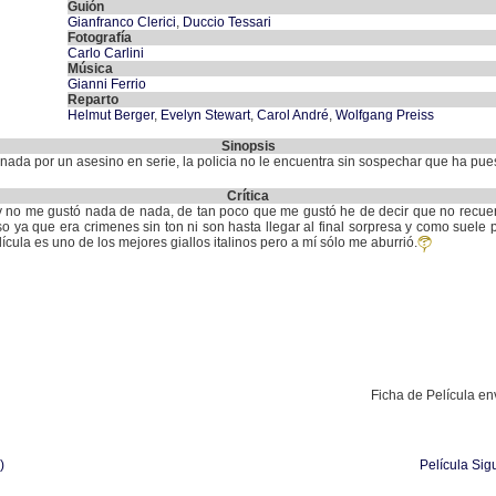
Guión
Gianfranco Clerici
,
Duccio Tessari
Fotografía
Carlo Carlini
Música
Gianni Ferrio
Reparto
Helmut Berger
,
Evelyn Stewart
,
Carol André
,
Wolfgang Preiss
Sinopsis
ada por un asesino en serie, la policia no le encuentra sin sospechar que ha pues
Crítica
os y no me gustó nada de nada, de tan poco que me gustó he de decir que no recu
o ya que era crimenes sin ton ni son hasta llegar al final sorpresa y como suele 
ícula es uno de los mejores giallos italinos pero a mí sólo me aburrió.
Ficha de Película e
)
Película Sig