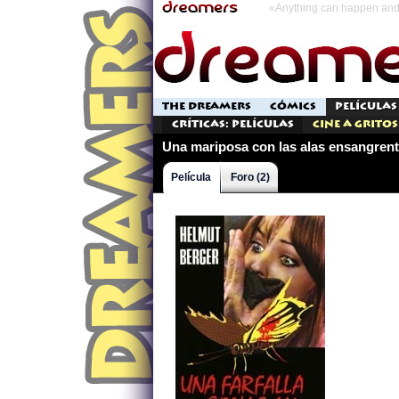
«Anything can happen and 
THE DREAMERS
CÓMICS
PELÍCULAS
Críticas: Películas
Cine a Gritos
Una mariposa con las alas ensangren
Película
Foro (2)