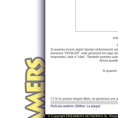
est
Si quieres incluir algún Spoiler (información so
presiona "SPOILER", esto generará los tags ade
respondes, dale a "citar". También puedes usar e
Ahora puedes 
Si quieres 
(*) Si no pones ningún título, se generará uno
Película anterior (Slither: La plaga)
© Copyright DREAMERS NETWORKS SL. Responsa