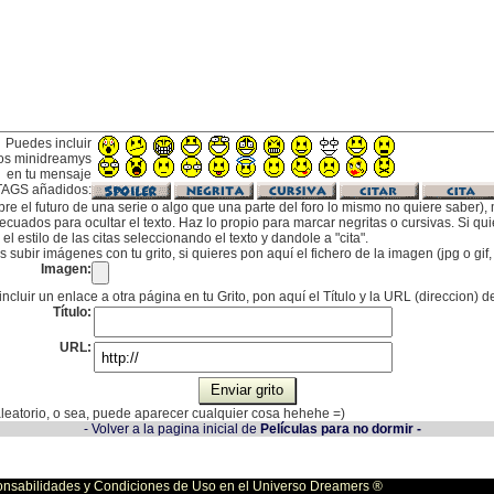
Puedes incluir
os minidreamys
en tu mensaje
TAGS añadidos:
bre el futuro de una serie o algo que una parte del foro lo mismo no quiere saber), m
cuados para ocultar el texto. Haz lo propio para marcar negritas o cursivas. Si qu
l estilo de las citas seleccionando el texto y dandole a "cita".
subir imágenes con tu grito, si quieres pon aquí el fichero de la imagen (jpg o gi
Imagen:
incluir un enlace a otra página en tu Grito, pon aquí el Título y la URL (direccion) d
Título:
URL:
 aleatorio, o sea, puede aparecer cualquier cosa hehehe =)
- Volver a la pagina inicial de
Películas para no dormir -
bilidades y Condiciones de Uso en el Universo Dreamers ®