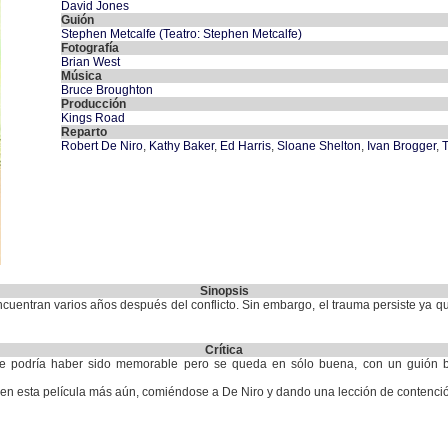
David Jones
Guión
Stephen Metcalfe (Teatro: Stephen Metcalfe)
Fotografía
Brian West
Música
Bruce Broughton
Producción
Kings Road
Reparto
Robert De Niro
,
Kathy Baker
,
Ed Harris
,
Sloane Shelton
,
Ivan Brogger
,
T
Sinopsis
uentran varios años después del conflicto. Sin embargo, el trauma persiste ya qu
Crítica
que podría haber sido memorable pero se queda en sólo buena, con un guión b
y en esta película más aún, comiéndose a De Niro y dando una lección de contención