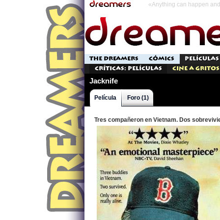
«Anything can happen and 
THE DREAMERS
CÓMICS
PELÍCULAS
Críticas: Películas
Cine a Gritos
Jacknife
Película
Foro (1)
Tres compañeron en Vietnam. Dos sobrevivie