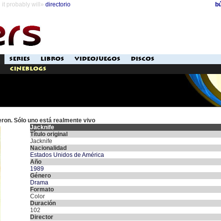
it probably will»
directorio
b
SERIES
LIBROS
VIDEOJUEGOS
DISCOS
Cineblogs
ron. Sólo uno está realmente vivo
Jacknife
Título original
Jacknife
Nacionalidad
Estados Unidos de América
Año
1989
Género
Drama
Formato
Color
Duración
102
Director