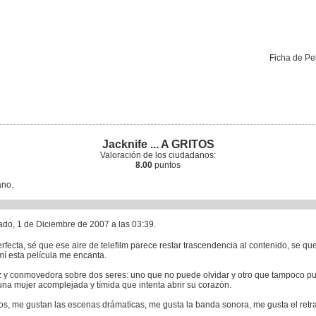
Ficha de Pe
Jacknife ... A GRITOS
Valoración de los ciudadanos:
8.00
puntos
ano.
ado, 1 de Diciembre de 2007 a las 03:39.
rfecta, sé que ese aire de telefilm parece restar trascendencia al contenido, se 
 mí esta película me encanta.
z y conmovedora sobre dos seres: uno que no puede olvidar y otro que tampoco pu
na mujer acomplejada y tímida que intenta abrir su corazón.
s, me gustan las escenas drámaticas, me gusta la banda sonora, me gusta el retrat