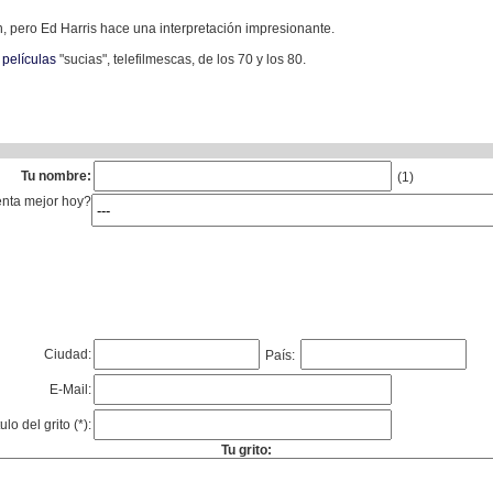
, pero Ed Harris hace una interpretación impresionante.
s
películas
"sucias", telefilmescas, de los 70 y los 80.
Tu nombre:
(1)
enta mejor hoy?
Ciudad:
País:
E-Mail:
tulo del grito (*):
Tu grito: