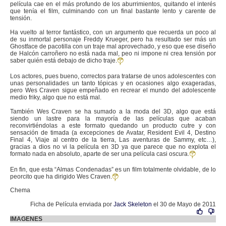
película cae en el más profundo de los aburrimientos, quitando el interés
que tenía el film, culminando con un final bastante lento y carente de
tensión.
Ha vuelto al terror fantástico, con un argumento que recuerda un poco al
de su inmortal personaje Freddy Krueger, pero ha resultado ser más un
Ghostface de pacotilla con un traje mal aprovechado, y eso que ese diseño
de Halcón carroñero no está nada mal, peo ni impone ni crea tensión por
saber quién está debajo de dicho traje.
Los actores, pues bueno, correctos para tratarse de unos adolescentes con
unas personalidades un tanto tópicas y en ocasiones algo exageradas,
pero Wes Craven sigue empeñado en recrear el mundo del adolescente
medio friky, algo que no está mal.
También Wes Craven se ha sumado a la moda del 3D, algo que está
siendo un lastre para la mayoría de las películas que acaban
reconvirtiéndolas a este formato quedando un producto cutre y con
sensación de timada (a excepciones de Avatar, Resident Evil 4, Destino
Final 4, Viaje al centro de la tierra, Las aventuras de Sammy, etc…),
gracias a dios no vi la película en 3D ya que parece que no explota el
formato nada en absoluto, aparte de ser una película casi oscura.
En fin, que esta “Almas Condenadas” es un film totalmente olvidable, de lo
peorcito que ha dirigido Wes Craven.
Chema
Ficha de Película enviada por
Jack Skeleton
el 30 de Mayo de 2011
IMAGENES