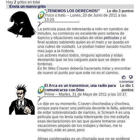
Hay
2
gritos en total
Envia un nuevo grito
"¡TENEMOS LOS DERECHOS!"
Le dio 3 puntos
Truco o trato -- Lunes, 20 de Junio de 2011 a las
13:20.
.
80.103.160.130 |
La pelicula pasa de interesanta a rollo en cuestion de
minutos, su comienzo es excelente pero sellena de
topicos y situaciones sacadas de otras
peliculas
y al
final acabas sabiendo quien es el malo y se queda en
una cutrez de cuidado. Le podían haber sacado mucho
mas jugo a la historia.
Los actores malos todos, ninguno aprueba y estas
deseando que se los carguen para que se dejen de
tonterias.
En fin Wes Craven debería hacerselo mirar y encontrar
de nuevo el punto por que este no es el camino.
comentar
El Arca es un transmisor, una radio para
Le dio 1
comunicarse con Dios
puntos
Prime -- Martes, 31 de Mayo de 2011 a las 10:37.
.
88.7.87.66 |
Lo dije en su momento, Craven chocheaba y chochea,
porque para hacer una pelicula decente le falta, ademas
de estar sobrevalorado de narices, si Scream 4 es una
pelicula que no tenia nada interesante (no me extraña
esas declaraciones en las que quiere tomarse unas
vacaciones alejado de los rodajes y demas, me lo
imagino), este es peor, peor.
Almas condenadas es un chorrada que no se sostiene