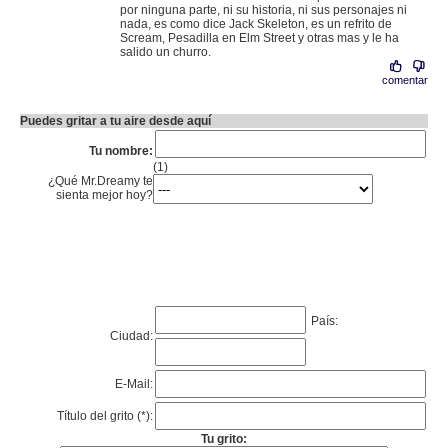
por ninguna parte, ni su historia, ni sus personajes ni
nada, es como dice Jack Skeleton, es un refrito de
Scream, Pesadilla en Elm Street y otras mas y le ha
salido un churro.
comentar
Puedes gritar a tu aire desde aquí
Tu nombre:
(1)
¿Qué Mr.Dreamy te
sienta mejor hoy?
País:
Ciudad:
E-Mail:
Título del grito (*):
Tu grito: