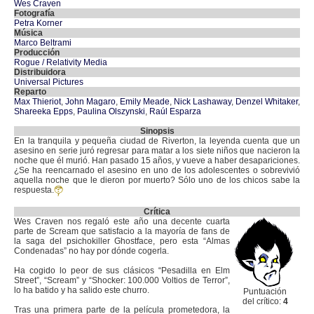
Wes Craven
Fotografía
Petra Korner
Música
Marco Beltrami
Producción
Rogue / Relativity Media
Distribuidora
Universal Pictures
Reparto
Max Thieriot
,
John Magaro
,
Emily Meade
,
Nick Lashaway
,
Denzel Whitaker
,
Shareeka Epps
,
Paulina Olszynski
,
Raúl Esparza
Sinopsis
En la tranquila y pequeña ciudad de Riverton, la leyenda cuenta que un
asesino en serie juró regresar para matar a los siete niños que nacieron la
noche que él murió. Han pasado 15 años, y vueve a haber desapariciones.
¿Se ha reencarnado el asesino en uno de los adolescentes o sobrevivió
aquella noche que le dieron por muerto? Sólo uno de los chicos sabe la
respuesta.
Crítica
Wes Craven nos regaló este año una decente cuarta
parte de Scream que satisfacio a la mayoría de fans de
la saga del psichokiller Ghostface, pero esta “Almas
Condenadas” no hay por dónde cogerla.
Ha cogido lo peor de sus clásicos “Pesadilla en Elm
Street”, “Scream” y “Shocker: 100.000 Voltios de Terror”,
lo ha batido y ha salido este churro.
Puntuación
del crítico:
4
Tras una primera parte de la película prometedora, la