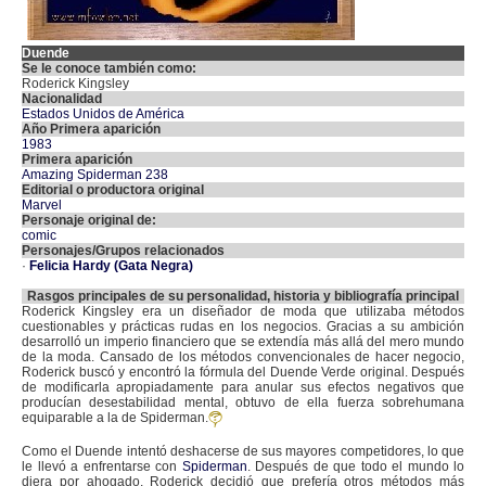
Duende
Se le conoce también como:
Roderick Kingsley
Nacionalidad
Estados Unidos de América
Año Primera aparición
1983
Primera aparición
Amazing Spiderman 238
Editorial o productora original
Marvel
Personaje original de:
comic
Personajes/Grupos relacionados
·
Felicia Hardy (Gata Negra)
Rasgos principales de su personalidad, historia y bibliografía principal
Roderick Kingsley era un diseñador de moda que utilizaba métodos
cuestionables y prácticas rudas en los negocios. Gracias a su ambición
desarrolló un imperio financiero que se extendía más allá del mero mundo
de la moda. Cansado de los métodos convencionales de hacer negocio,
Roderick buscó y encontró la fórmula del Duende Verde original. Después
de modificarla apropiadamente para anular sus efectos negativos que
producían desestabilidad mental, obtuvo de ella fuerza sobrehumana
equiparable a la de Spiderman.
Como el Duende intentó deshacerse de sus mayores competidores, lo que
le llevó a enfrentarse con
Spiderman
. Después de que todo el mundo lo
diera por ahogado, Roderick decidió que prefería otros métodos más