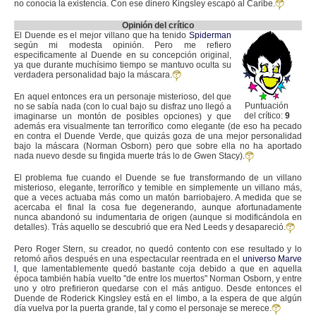
no conocía la existencia. Con ese dinero Kingsley escapó al Caribe.
Opinión del crítico
El Duende es el mejor villano que ha tenido
Spiderman
según mi modesta opinión. Pero me refiero
especificamente al Duende en su concepción original,
ya que durante muchísimo tiempo se mantuvo oculta su
verdadera personalidad bajo la máscara.
En aquel entonces era un personaje misterioso, del que
Puntuación
no se sabía nada (con lo cual bajo su disfraz uno llegó a
del crítico:
9
imaginarse un montón de posibles opciones) y que
además era visualmente tan terrorífico como elegante (de eso ha pecado
en contra el Duende Verde, que quizás goza de una mejor personalidad
bajo la máscara (Norman Osborn) pero que sobre ella no ha aportado
nada nuevo desde su fingida muerte trás lo de Gwen Stacy).
El problema fue cuando el Duende se fue transformando de un villano
misterioso, elegante, terrorífico y temible en simplemente un villano más,
que a veces actuaba más como un matón barriobajero. A medida que se
acercaba el final la cosa fue degenerando, aunque afortunadamente
nunca abandonó su indumentaria de origen (aunque si modificándola en
detalles). Trás aquello se descubrió que era Ned Leeds y desapareció.
Pero Roger Stern, su creador, no quedó contento con ese resultado y lo
retomó años después en una espectacular reentrada en el
universo Marve
l
, que lamentablemente quedó bastante coja debido a que en aquella
época también había vuelto "de entre los muertos" Norman Osborn, y entre
uno y otro prefirieron quedarse con el más antiguo. Desde entonces el
Duende de Roderick Kingsley está en el limbo, a la espera de que algún
día vuelva por la puerta grande, tal y como el personaje se merece.