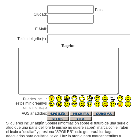
País:
Ciudad:
E-Mail:
Título del grito (*):
Tu grito:
Puedes incluir
estos minidreamys
en tu mensaje
TAGS añadidos:
Si quieres incluir algún Spoiler (información sobre el futuro de una serie o
algo que una parte del foro lo mismo no quiere saber), marca con el ratón
el texto a "ocultar" y presiona "SPOILER", esto generará los tags
adecuados para ocultar el texto. Haz lo propio para marcar negritas o