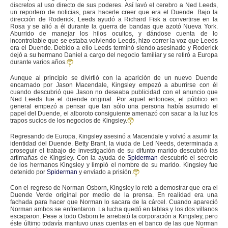
discretos al uso directo de sus poderes. Así lavó el cerebro a Ned Leeds,
un reportero de noticias, para hacerle creer que era el Duende. Bajo la
dirección de Roderick, Leeds ayudó a Richard Fisk a convertirse en la
Rosa y se alió a él durante la guerra de bandas que azotó Nueva York.
Aburrido de manejar los hilos ocultos, y dándose cuenta de lo
incontrolable que se estaba volviendo Leeds, hizo correr la voz que Leeds
era el Duende. Debido a ello Leeds terminó siendo asesinado y Roderick
dejó a su hermano Daniel a cargo del negocio familiar y se retiró a Europa
durante varios años.
Aunque al principio se divirtió con la aparición de un nuevo Duende
encarnado por Jason Macendale, Kingsley empezó a aburrirse con él
cuando descubrió que Jason no deseaba publicidad con el anuncio que
Ned Leeds fue el duende original. Por aquel entonces, el público en
general empezó a pensar que tan sólo una persona había asumido el
papel del Duende, el alboroto consiguiente amenazó con sacar a la luz los
trapos sucios de los negocios de Kingsley.
Regresando de Europa, Kingsley asesinó a Macendale y volvió a asumir la
identidad del Duende. Betty Brant, la viuda de Led Needs, determinada a
proseguir el trabajo de investigación de su difunto marido descubrió las
artimañas de Kingsley. Con la ayuda de
Spiderman
descubrió el secreto
de los hermanos Kingsley y limpió el nombre de su marido. Kingsley fue
detenido por
Spiderman
y enviado a prisión.
Con el regreso de Norman Osborn, Kingsley lo retó a demostrar que era el
Duende Verde original por medio de la prensa. En realidad era una
fachada para hacer que Norman lo sacara de la cárcel. Cuando apareció
Norman ambos se enfrentaron. La lucha quedó en tablas y los dos villanos
escaparon. Pese a todo Osborn le arrebató la corporación a Kingsley, pero
éste último todavía mantuvo unas cuentas en el banco de las que Norman