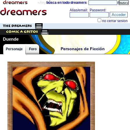
«Anything can happen and it probably will»
búsca en todo dreamers
directorio
THE DREAMERS
Comic a Gritos
Duende
Personajes de Ficción
Personaje
Foro