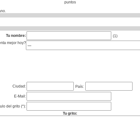
puntos
ano.
Tu nombre:
(1)
enta mejor hoy?
Ciudad:
País:
E-Mail:
tulo del grito (*):
Tu grito: