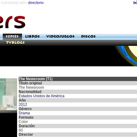
it probably will»
directorio
b
SERIES
LIBROS
VIDEOJUEGOS
DISCOS
TVblogs
The Newsroom (T1)
Título original
The Newsroom
Nacionalidad
Estados Unidos de América
Año
2012
Género
Drama
Formato
Color
Duración
60
Director