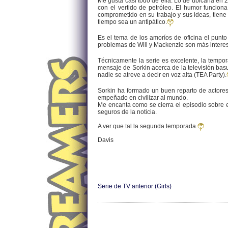
Me gusta casi todo de ella. Lo de ubicarla en 
con el vertido de petróleo. El humor funcion
comprometido en su trabajo y sus ideas, tiene
tiempo sea un antipático.
Es el tema de los amoríos de oficina el punt
problemas de Will y Mackenzie son más interesa
Técnicamente la serie es excelente, la tempo
mensaje de Sorkin acerca de la televisión basu
nadie se atreve a decir en voz alta (TEA Party).
Sorkin ha formado un buen reparto de actores
empeñado en civilizar al mundo.
Me encanta como se cierra el episodio sobre e
seguros de la noticia.
A ver que tal la segunda temporada.
Davis
Serie de TV anterior (Girls)