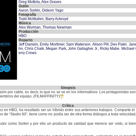
Greg Mottola
,
Alex Graves
Guión
Aaron Sorkin
,
Gideon Yago
Fotografía
Todd McMullen
,
Barry Ackroyd
Música
Alex Wurman
,
Thomas Newman
Producción
HBO
Reparto
Jeff Daniels
,
Emily Mortimer
,
Sam Waterson
,
Alison Pill
,
Dev Patel
,
Jan
hn
,
Chris Chalk
,
Megan Park
,
John Gallagher Jr.
,
Ricky Mabe
,
Michael
erry Crews
Sinopsis
sión por cable, es decir, lo que no se ve en los informativos. Los protagonistas s
 miembros del equipo. (FILMAFFINITY)
Crítica
z en HBO, ha resultado ser un híbrido entre sus anteriores trabajos. Comparte el 
 de “Studio 60”, tiene como no podía ser de otra forma diálogos a toda velocidad, 
autor como Sorkin y por ello un producto de calidad que merece ser visto, si bie