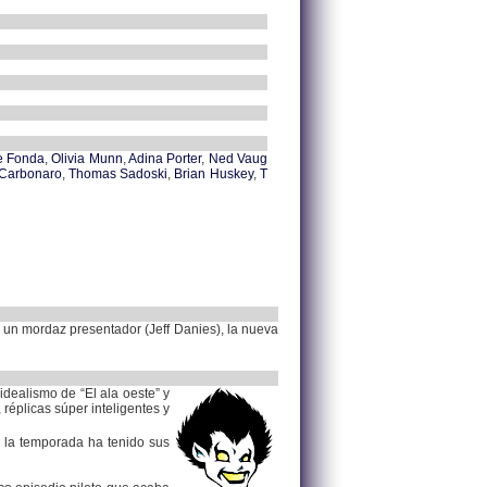
e Fonda
,
Olivia Munn
,
Adina Porter
,
Ned Vaug
 Carbonaro
,
Thomas Sadoski
,
Brian Huskey
,
T
on un mordaz presentador (Jeff Danies), la nueva
idealismo de “El ala oeste” y
réplicas súper inteligentes y
n la temporada ha tenido sus