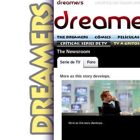
«Anything can happen and 
THE DREAMERS
CÓMICS
PELÍCULAS
Críticas: Series de TV
TV a Gritos
The Newsroom
Serie de TV
Foro
More as this story develops.