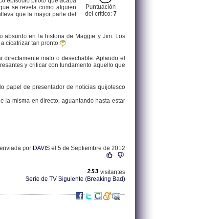
ico episodio piloto que acaba
Puntuación
a que se revela como alguien
del crítico:
7
lleva que la mayor parte del
o absurdo en la historia de Maggie y Jim. Los
 cicatrizar tan pronto.
ar directamente malo o desechable. Aplaudo el
eresantes y criticar con fundamento aquello que
o papel de presentador de noticias quijotesco
de la misma en directo, aguantando hasta estar
 enviada por
DAVIS
el 5 de Septiembre de 2012
visitantes
Serie de TV Siguiente (Breaking Bad)