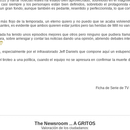
2010 y narrar noticias reales ha estado bien aprovechado, sobretodo en el magníf
a casi siempre y los personajes están bien definidos, sobretodo el protagonist
 un gran fondo, aunque también es pedante, resentido y perfeccionista, lo que con
o más flojo de la temporada, un eterno quiero y no puedo que se acaba volviend
ntes, es evidente que ambos quieren estar juntos pero las heridas de Will no van a
rada ha tenido unos episodios mejores que otros pero ninguno que pudiera llam
ra, sobre arriesgar y contar las noticias dando una opinión, abriendo debates int
, especialmente por el infravalorado Jeff Daniels que compone aquí un estupend
l tiroteo a una política, cuando el equipo no se apresura en confirmar la muerte 
Ficha de Serie de TV
The Newsroom ... A GRITOS
Valoración de los ciudadanos: