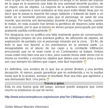
Pero lo que ha hecho que esta aventura no tenga ni un atisbo del espíritu
de la saga es la ausencia casi total de una variedad decente puzzles, de
un mayor uso de objetos. La mayoría de la aventura consiste en mover
cajas y en esquivar a unos soldados al más puro estilo Metal Gear, por no
decir que te pasas la mayoría del juego saltando y tratando de darle a un
botón en el momento preciso para que el personaje se salve de una
muerte, que encima son demasiadas durante el juego. Por suerte, cuando
te matan, en esta ocasión han tenido la gentileza de dejarnos justo antes
de lo ocurrido, por lo que al menos no tienes porque preocuparte por estar
grabando partida continuamente.
Por desgracia, eso no justifica una falta realmente grave de conversación,
de diálogos propios de una aventura gráfica, de utilización de objetos, de
exploración de pantalla con el personaje mirando por la zona… En fin, de
todo lo que nos fascinó a los aventureros en la primera parte. Lo
desagradable es el abuso de las cajas y la constante infiltración
procurando que no te vean como si un Commandos se tratara. Ambas
cosas están muy bien una vez o dos, pero cuando llevas siete veces con lo
mismo es horrible, y encima los objetos que debes usar entre zona y zona
son casi siempre los últimos que coges, más fácil imposible.
En definitiva, una sombra de lo que fue el primer Broken y una terrible
decepción. Al menos puedo garantizar que es entretenida y no la sueltas
hasta que te la acabas, aunque el resultado final sea más que agridulce y
sea demasiado fácil. Una pena.
Trucos y guias
Esta es una buena guía del juego, aunque puedo asegurar que como
mucho la emplearas un par de veces:
http://www.solucionesytrucos.org/solucion.php?id=198&aqui=xbox
Ovidio Miguel Maestro (Atonman)