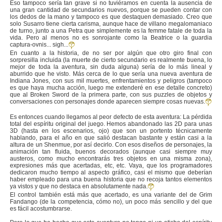
Eso tampoco sería tan grave si no tuviéramos en cuenta la ausencia de
una gran cantidad de secundarios nuevos, porque se pueden contar con
los dedos de la mano y tampoco es que destaquen demasiado. Creo que
solo Susarro tiene cierta carisma, aunque hace de villano megalomaniaco
de turno, junto a una Petra que simplemente es la femme fatale de toda la
vida. Pero al menos no es sonrojante como la Beatrice o la guardia
captura-ovnis... sigh...
En cuanto a la historia, de no ser por algún que otro giro final con
sorpresilla incluida (la muerte de cierto secundario es realmente buena, lo
mejor de toda la aventura, sin duda alguna) sería de lo más lineal y
aburrido que he visto. Más cerca de lo que sería una nueva aventura de
Indiana Jones, con sus mil muertes, enfrentamientos y peligros (tampoco
es que haya mucha acción, luego me extenderé en ese detalle concreto)
que al Broken Sword de la primera parte, con sus puzzles de objetos y
conversaciones con personajes donde aparecen siempre cosas nuevas.
Es entonces cuando llegamos al peor defecto de esta aventura: La pérdida
total del espíritu original del juego. Hemos abandonado las 2D para unas
3D (hasta en los escenarios, ojo) que son un portento técnicamente
hablando, para el año en que salió destacan bastante y están casi a la
altura de un Shenmue, por así decirlo. Con esos diseños de personajes, la
animación tan fluida, buenos decorados (aunque casi siempre muy
austeros, como mucho encontrarás tres objetos en una misma zona),
expresiones más que acertadas, etc, etc. Vaya, que los programadores
dedicaron mucho tiempo al aspecto gráfico, casi el mismo que deberían
haber empleado para una buena historia que no recoja tantos elementos
ya vistos y que no destaca en absolutamente nada.
El control también está más que acertado, es una variante del de Grim
Fandango (de la competencia, cómo no), un poco más sencillo y del que
es fácil acostumbrarse.