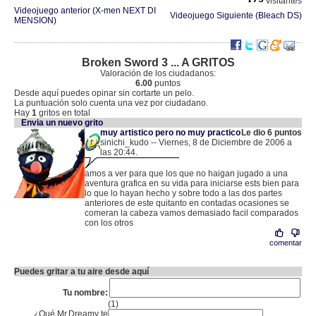
visitantes
Videojuego anterior (X-men NEXT DI
Videojuego Siguiente (Bleach DS)
MENSION)
Broken Sword 3 ... A GRITOS
Valoración de los ciudadanos:
6.00
puntos
Desde aquí puedes opinar sin cortarte un pelo.
La puntuación solo cuenta una vez por ciudadano.
Hay
1
gritos en total
Envia un nuevo grito
muy artistico pero no muy practico
Le dio 6 puntos
sinichi_kudo -- Viernes, 8 de Diciembre de 2006 a
las 20:44.
.
84.120.127.62 |
amos a ver para que los que no haigan jugado a una
aventura grafica en su vida para iniciarse ests bien para
lo que lo hayan hecho y sobre todo a las dos partes
anteriores de este quitanto en contadas ocasiones se
comeran la cabeza vamos demasiado facil comparados
con los otros
comentar
Puedes gritar a tu aire desde aquí
Tu nombre:
(1)
¿Qué Mr.Dreamy te