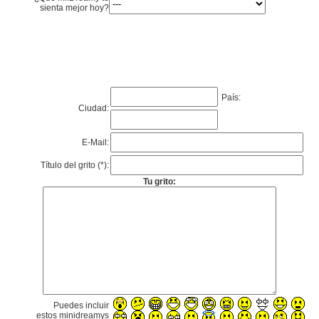
sienta mejor hoy?
País:
Ciudad:
E-Mail:
Título del grito (*):
Tu grito:
Puedes incluir
estos minidreamys