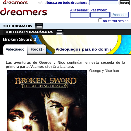
«Anything can happen and it probably will»
búsca en todo dreamers
directorio
THE DREAMERS
Críticas: Videojuegos
Broken Sword 3
Videojuegos para no dormir
Videojuego
Foro (1)
Las aventuras de George y Nico continúan en esta secuela de la
primera parte. Veamos si está a la altura.
George y Nico han