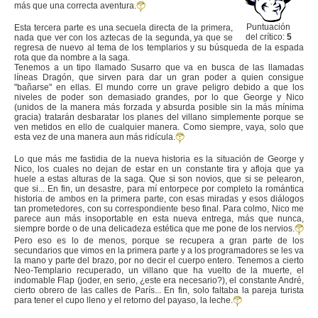
más que una correcta aventura.
Puntuación
Esta tercera parte es una secuela directa de la primera,
del crítico:
5
nada que ver con los aztecas de la segunda, ya que se
regresa de nuevo al tema de los templarios y su búsqueda de la espada
rota que da nombre a la saga.
Tenemos a un tipo llamado Susarro que va en busca de las llamadas
líneas Dragón, que sirven para dar un gran poder a quien consigue
"bañarse" en ellas. El mundo corre un grave peligro debido a que los
niveles de poder son demasiado grandes, por lo que George y Nico
(unidos de la manera más forzada y absurda posible sin la más mínima
gracia) tratarán desbaratar los planes del villano simplemente porque se
ven metidos en ello de cualquier manera. Como siempre, vaya, solo que
esta vez de una manera aun más ridícula.
Lo que más me fastidia de la nueva historia es la situación de George y
Nico, los cuales no dejan de estar en un constante tira y afloja que ya
huele a estas alturas de la saga. Que si son novios, que si se pelearon,
que si... En fin, un desastre, para mí entorpece por completo la romántica
historia de ambos en la primera parte, con esas miradas y esos diálogos
tan prometedores, con su correspondiente beso final. Para colmo, Nico me
parece aun más insoportable en esta nueva entrega, más que nunca,
siempre borde o de una delicadeza estética que me pone de los nervios.
Pero eso es lo de menos, porque se recupera a gran parte de los
secundarios que vimos en la primera parte y a los programadores se les va
la mano y parte del brazo, por no decir el cuerpo entero. Tenemos a cierto
Neo-Templario recuperado, un villano que ha vuelto de la muerte, el
indomable Flap (joder, en serio, ¿este era necesario?), el constante André,
cierto obrero de las calles de París... En fin, solo faltaba la pareja turista
para tener el cupo lleno y el retorno del payaso, la leche.