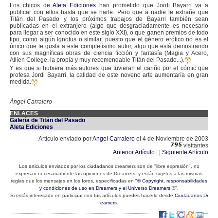
Los chicos de
Aleta Ediciones
han prometido que Jordi Bayarri va a
publicar con ellos hasta que se harte. Pero que a nadie le extrañe que
Titán del Pasado y los próximos trabajos de Bayarri también sean
publicadas en el extranjero (algo que desgraciadamente es necesario
para llegar a ser conocido en este siglo XXI), o que ganen premios de todo
tipo, como algún Ignotus o similar, puesto que el género erótico no es el
único que le gusta a este completísimo autor, algo que está demostrando
con sus magníficas obras de ciencia ficción y fantasía (Magia y Acero,
Allien College, la propia y muy recomendable Titán del Pasado...).
Y es que si hubiera más autores que tuvieran el cariño por el cómic que
profesa Jordi Bayarri, la calidad de este noveno arte aumentaría en gran
medida.
Ángel Carralero
ENLACES
Galería de Titán del Pasado
Aleta Ediciones
Artículo enviado por
Angel Carralero
el 4 de Noviembre de 2003
visitantes
Anterior Artículo
| |
Siguiente Artículo
Los articulos enviados por los ciudadanos dreamers son de "libre expresión", no
expresan necesariamente las opiniones de Dreamers, y están sujetos a las mismas
reglas que los mensajes en los foros, especificadas en "
© Copyright, responsabilidades
y condiciones de uso en Dreamers y el Universo Dreamers ®
".
Si estás interesado en participar con tus artículos puedes hacerlo desde
Ciudadanos Dr
eamers
.