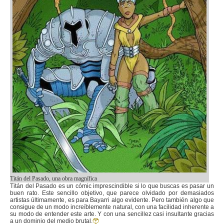
Titán del Pasado, una obra magnífica
Titán del Pasado es un cómic imprescindible si lo que buscas es pasar un
buen rato. Este sencillo objetivo, que parece olvidado por demasiados
artistas últimamente, es para Bayarri algo evidente. Pero también algo que
consigue de un modo increíblemente natural, con una facilidad inherente a
su modo de entender este arte. Y con una sencillez casi insultante gracias
a un dominio del medio brutal.