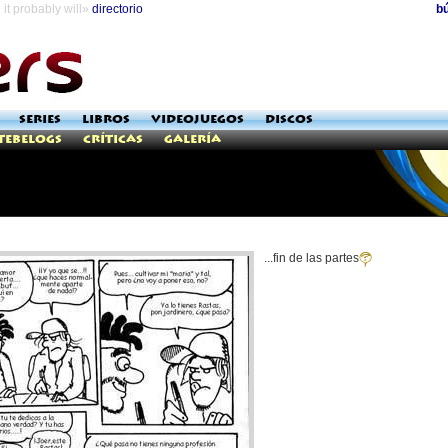
it probably will»
directorio
b
SERIES
LIBROS
VIDEOJUEGOS
DISCOS
Tebelogs
Críticas
Galería
...fin de las partes