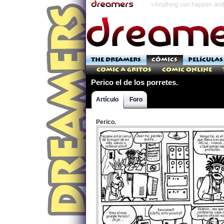
«Anything can happen and 
THE DREAMERS
CÓMICS
PELÍCULAS
Comic a Gritos
Comic Online
Perico el de los porretes.
Artículo
Foro
Perico.