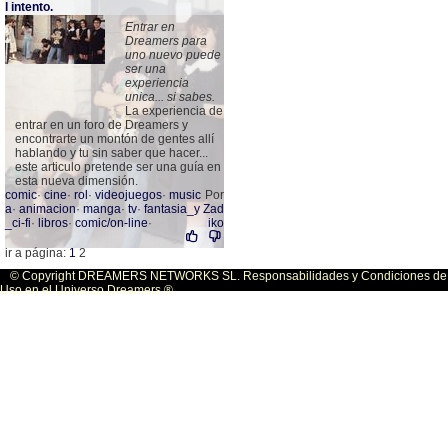
l intento.
Entrar en
Dreamers para
uno nuevo puede
ser una
experiencia
unica... si sabes.
La experiencia de
entrar en un foro de Dreamers y
encontrarte un montón de gentes allí
hablando y tu sin saber que hacer...
este articulo pretende ser una guía en
esta nueva dimensión.
comic
·
cine
·
rol
·
videojuegos
·
music
Por
a
·
animacion
·
manga
·
tv
·
fantasia_y
Zad
_ci-fi
·
libros
·
comic/on-line
·
iko
ir a página:
1
2
© Copyright DREAMERS NETWORKS SL. Responsabilidades y Condiciones de
Uso en el Universo Dreamers ®