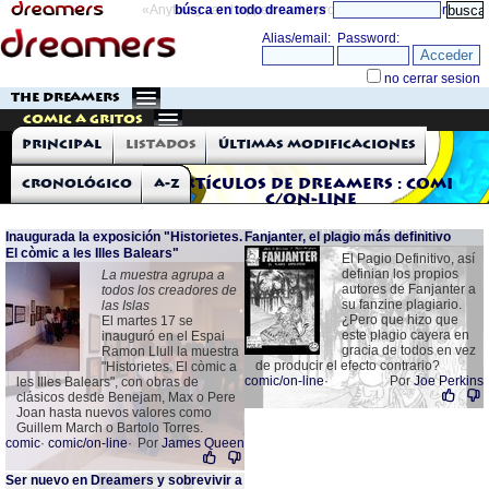
«Anything can happen and it probably will»
búsca en todo dreamers
directorio
THE DREAMERS
Comic a Gritos
Principal
Listados
Últimas modificaciones
Cronológico
A-Z
Artículos de Dreamers : comi
c/on-line
Inaugurada la exposición "Historietes.
Fanjanter, el plagio más definitivo
El còmic a les Illes Balears"
El Pagio Definitivo, así
definian los propios
La muestra agrupa a
autores de Fanjanter a
todos los creadores de
su fanzine plagiario.
las Islas
¿Pero que hizo que
El martes 17 se
este plagio cayera en
inauguró en el Espai
gracia de todos en vez
Ramon Llull la muestra
de producir el efecto contrario?
"Historietes. El còmic a
comic/on-line
·
Por
Joe Perkins
les Illes Balears", con obras de
clásicos desde Benejam, Max o Pere
Joan hasta nuevos valores como
Guillem March o Bartolo Torres.
comic
·
comic/on-line
·
Por
James Queen
Ser nuevo en Dreamers y sobrevivir a