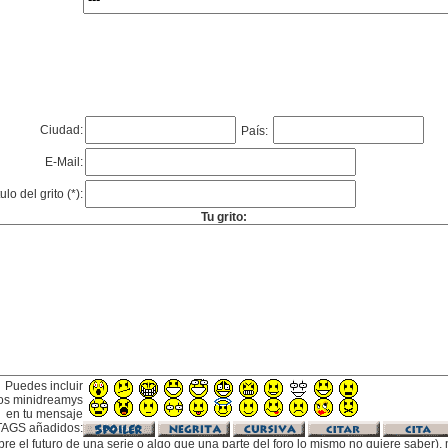
Ciudad:
País:
E-Mail:
tulo del grito (*):
Tu grito:
Puedes incluir
os minidreamys
en tu mensaje
TAGS añadidos:
bre el futuro de una serie o algo que una parte del foro lo mismo no quiere saber), m