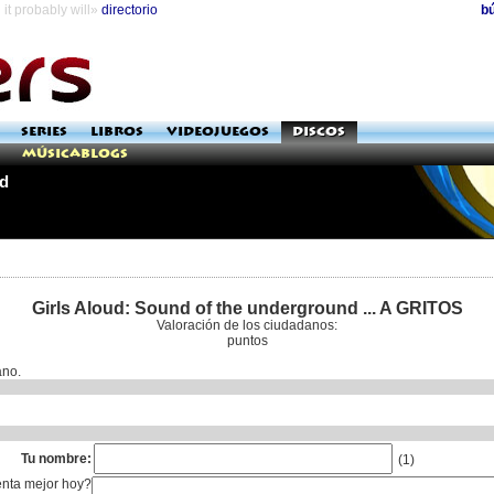
it probably will»
directorio
b
SERIES
LIBROS
VIDEOJUEGOS
DISCOS
Músicablogs
nd
Girls Aloud: Sound of the underground ... A GRITOS
Valoración de los ciudadanos:
puntos
ano.
Tu nombre:
(1)
enta mejor hoy?