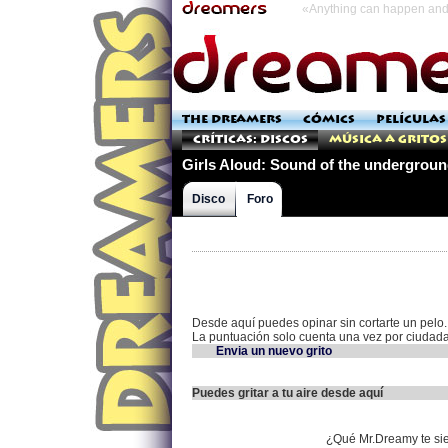
«Anything can happen and 
THE DREAMERS
CÓMICS
PELÍCULAS
Críticas: Discos
Música a Gritos
Girls Aloud: Sound of the undergrou
Disco
Foro
Desde aquí puedes opinar sin cortarte un pelo.
La puntuación solo cuenta una vez por ciudad
Envia un nuevo grito
Puedes gritar a tu aire desde aquí
¿Qué Mr.Dreamy te si