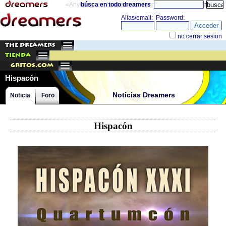
«Anything can happen and it probably will»
búsca en todo dreamers
directorio
THE DREAMERS
TIENDA
Gritos.com
Hispacón
Noticias Dreamers
Noticia
Foro
Hispacón