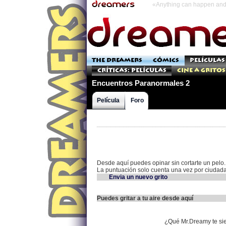
«Anything can happen and 
THE DREAMERS
CÓMICS
PELÍCULAS
Críticas: Películas
Cine a Gritos
Encuentros Paranormales 2
Película
Foro
Desde aquí puedes opinar sin cortarte un pelo.
La puntuación solo cuenta una vez por ciudad
Envia un nuevo grito
Puedes gritar a tu aire desde aquí
¿Qué Mr.Dreamy te si