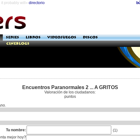
it probably will»
directorio
b
SERIES
LIBROS
VIDEOJUEGOS
DISCOS
Cineblogs
Encuentros Paranormales 2 ... A GRITOS
Valoración de los ciudadanos:
puntos
ano.
Tu nombre:
(1)
enta mejor hoy?