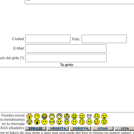
Ciudad:
País:
E-Mail:
tulo del grito (*):
Tu grito:
Puedes incluir
os minidreamys
en tu mensaje
TAGS añadidos:
bre el futuro de una serie o algo que una parte del foro lo mismo no quiere saber), m