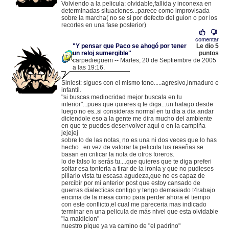
Volviendo a la pelicula: olvidable,fallida y inconexa en
determinadas situaciones...parece como improvisada
sobre la marcha( no se si por defecto del guion o por los
recortes en una fase posterior)
comentar
"Y pensar que Paco se ahogó por tener
Le dio 5
un reloj sumergible"
puntos
carpedieguem -- Martes, 20 de Septiembre de 2005
a las 19:16.
.
83.43.66.144 |
Siniest: sigues con el mismo tono.....agresivo,inmaduro e
infantil.
"si buscas mediocridad mejor buscala en tu
interior"...pues que quieres q te diga...un halago desde
luego no es..si consideras normal en tu dia a dia andar
diciendole eso a la gente me dira mucho del ambiente
en que te puedes desenvolver aqui o en la campiña
jejejej
sobre lo de las notas, no es una ni dos veces que lo has
hecho...en vez de valorar la pelicula tus reseñas se
basan en criticar la nota de otros foreros.
lo de falso lo serás tu....que quieres que te diga preferi
soltar esa tonteria a tirar de la ironia y que no pudieses
pillarlo vista tu escasa agudeza,que no es capaz de
percibir por mi anterior post que estoy cansado de
guerras dialecticas contigo y tengo demasiado t4rabajo
encima de la mesa como para perder ahora el tiempo
con este conflicto,el cual me pareceria mas indicado
terminar en una pelicula de más nivel que esta olvidable
"la maldicion"
nuestro pique ya va camino de "el padrino"