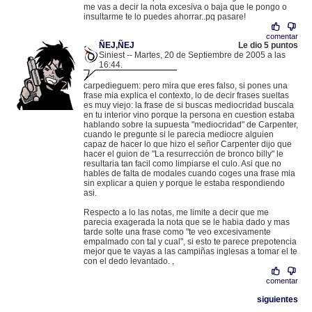
me vas a decir la nota excesiva o baja que le pongo o
insultarme te lo puedes ahorrar..pq pasare!
comentar
ÑEJ,ÑEJ
Le dio 5 puntos
Siniest -- Martes, 20 de Septiembre de 2005 a las
16:44.
.
195.53.128.5 |
carpedieguem: pero mira que eres falso, si pones una
frase mia explica el contexto, lo de decir frases sueltas
es muy viejo: la frase de si buscas mediocridad buscala
en tu interior vino porque la persona en cuestion estaba
hablando sobre la supuesta "mediocridad" de Carpenter,
cuando le pregunte si le parecia mediocre alguien
capaz de hacer lo que hizo el señor Carpenter dijo que
hacer el guion de "La resurrección de bronco billy" le
resultaria tan facil como limpiarse el culo. Asi que no
hables de falta de modales cuando coges una frase mia
sin explicar a quien y porque le estaba respondiendo
asi.
Respecto a lo las notas, me limite a decir que me
parecia exagerada la nota que se le habia dado y mas
tarde solte una frase como "te veo excesivamente
empalmado con tal y cual", si esto te parece prepotencia
mejor que te vayas a las campiñas inglesas a tomar el te
con el dedo levantado. ,
comentar
siguientes