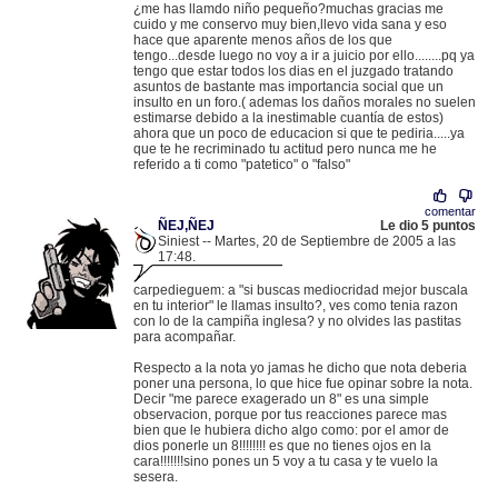
¿me has llamdo niño pequeño?muchas gracias me
cuido y me conservo muy bien,llevo vida sana y eso
hace que aparente menos años de los que
tengo...desde luego no voy a ir a juicio por ello........pq ya
tengo que estar todos los dias en el juzgado tratando
asuntos de bastante mas importancia social que un
insulto en un foro.( ademas los daños morales no suelen
estimarse debido a la inestimable cuantía de estos)
ahora que un poco de educacion si que te pediria.....ya
que te he recriminado tu actitud pero nunca me he
referido a ti como "patetico" o "falso"
comentar
ÑEJ,ÑEJ
Le dio 5 puntos
Siniest -- Martes, 20 de Septiembre de 2005 a las
17:48.
.
195.53.128.4 |
carpedieguem: a "si buscas mediocridad mejor buscala
en tu interior" le llamas insulto?, ves como tenia razon
con lo de la campiña inglesa? y no olvides las pastitas
para acompañar.
Respecto a la nota yo jamas he dicho que nota deberia
poner una persona, lo que hice fue opinar sobre la nota.
Decir "me parece exagerado un 8" es una simple
observacion, porque por tus reacciones parece mas
bien que le hubiera dicho algo como: por el amor de
dios ponerle un 8!!!!!!!! es que no tienes ojos en la
cara!!!!!!!sino pones un 5 voy a tu casa y te vuelo la
sesera.