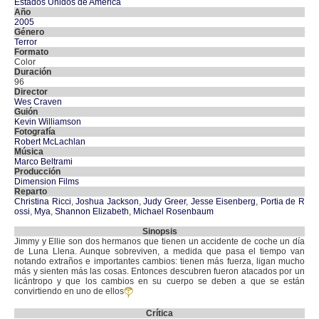
Estados Unidos de América
Año
2005
Género
Terror
Formato
Color
Duración
96
Director
Wes Craven
Guión
Kevin Williamson
Fotografía
Robert McLachlan
Música
Marco Beltrami
Producción
Dimension Films
Reparto
Christina Ricci
,
Joshua Jackson
,
Judy Greer
,
Jesse Eisenberg
,
Portia de R
ossi
,
Mya
,
Shannon Elizabeth
,
Michael Rosenbaum
Sinopsis
Jimmy y Ellie son dos hermanos que tienen un accidente de coche un día
de Luna Llena. Aunque sobreviven, a medida que pasa el tiempo van
notando extraños e importantes cambios: tienen más fuerza, ligan mucho
más y sienten más las cosas. Entonces descubren fueron atacados por un
licántropo y que los cambios en su cuerpo se deben a que se están
convirtiendo en uno de ellos
Crítica