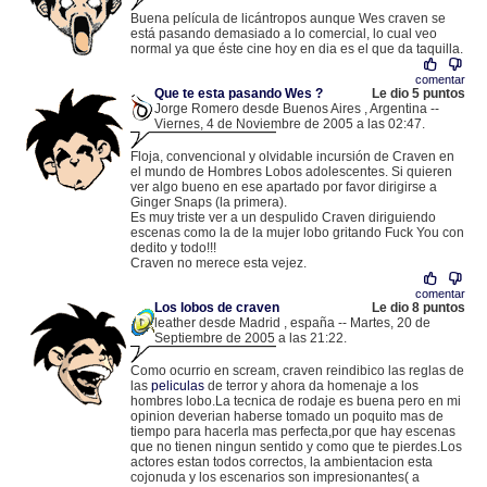
.
81.202.38.44 |
Buena película de licántropos aunque Wes craven se
está pasando demasiado a lo comercial, lo cual veo
normal ya que éste cine hoy en dia es el que da taquilla.
comentar
Que te esta pasando Wes ?
Le dio 5 puntos
Jorge Romero desde Buenos Aires , Argentina --
Viernes, 4 de Noviembre de 2005 a las 02:47.
.
200.126.206.202 |
Floja, convencional y olvidable incursión de Craven en
el mundo de Hombres Lobos adolescentes. Si quieren
ver algo bueno en ese apartado por favor dirigirse a
Ginger Snaps (la primera).
Es muy triste ver a un despulido Craven diriguiendo
escenas como la de la mujer lobo gritando Fuck You con
dedito y todo!!!
Craven no merece esta vejez.
comentar
Los lobos de craven
Le dio 8 puntos
leather desde Madrid , españa -- Martes, 20 de
Septiembre de 2005 a las 21:22.
.
83.44.18.207 |
Como ocurrio en scream, craven reindibico las reglas de
las
peliculas
de terror y ahora da homenaje a los
hombres lobo.La tecnica de rodaje es buena pero en mi
opinion deverian haberse tomado un poquito mas de
tiempo para hacerla mas perfecta,por que hay escenas
que no tienen ningun sentido y como que te pierdes.Los
actores estan todos correctos, la ambientacion esta
cojonuda y los escenarios son impresionantes( a