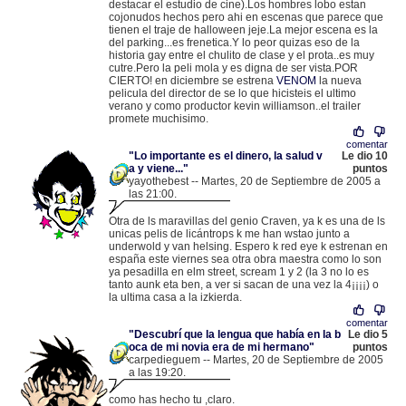
destacar el estudio de cine).Los hombres lobo estan
cojonudos hechos pero ahi en escenas que parece que
tienen el traje de halloween jeje.La mejor escena es la
del parking...es frenetica.Y lo peor quizas eso de la
historia gay entre el chulito de clase y el prota..es muy
cutre.Pero la peli mola y es digna de ser vista.POR
CIERTO! en diciembre se estrena
VENOM
la nueva
pelicula del director de se lo que hicisteis el ultimo
verano y como productor kevin williamson..el trailer
promete muchisimo.
comentar
"Lo importante es el dinero, la salud v
Le dio 10
a y viene..."
puntos
yayothebest -- Martes, 20 de Septiembre de 2005 a
las 21:00.
.
217.126.223.68 |
Otra de ls maravillas del genio Craven, ya k es una de ls
unicas pelis de licántrops k me han wstao junto a
underwold y van helsing. Espero k red eye k estrenan en
españa este viernes sea otra obra maestra como lo son
ya pesadilla en elm street, scream 1 y 2 (la 3 no lo es
tanto aunk eta ben, a ver si sacan de una vez la 4¡¡¡¡) o
la ultima casa a la izkierda.
comentar
"Descubrí que la lengua que había en la b
Le dio 5
oca de mi novia era de mi hermano"
puntos
carpedieguem -- Martes, 20 de Septiembre de 2005
a las 19:20.
.
83.43.66.144 |
como has hecho tu ,claro.