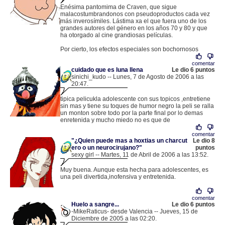
Enésima pantomima de Craven, que sigue
malacostumbrandonos con pseudoproductos cada vez
más inverosímiles. Lástima xa el que fuera uno de los
grandes autores del género en los años 70 y 80 y que
ha otorgado al cine grandiosas películas.
Por cierto, los efectos especiales son bochornosos
comentar
cuidado que es luna llena
Le dio 6 puntos
sinichi_kudo -- Lunes, 7 de Agosto de 2006 a las
20:47.
.
84.120.126.85 |
tipica pelicukla adolescente con sus topicos ,entretiene
sin mas y tiene su toques de humor negro la peli se ralla
un monton sobre todo por la parte final por lo demas
enretenida y mucho miedo no es que de
comentar
"¿Quien puede mas a hoxtias un charcut
Le dio 8
ero o un neurocirujano?"
puntos
sexy girl -- Martes, 11 de Abril de 2006 a las 13:52.
.
85.136.108.83 |
Muy buena. Aunque esta hecha para adolescentes, es
una peli divertida,inofensiva y entretenida.
comentar
Huelo a sangre...
Le dio 6 puntos
-MikeRaticus- desde Valencia -- Jueves, 15 de
Diciembre de 2005 a las 02:20.