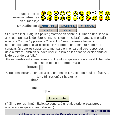
Puedes incluir
estos minidreamys
en tu mensaje
TAGS añadidos:
Si quieres incluir algún Spoiler (información sobre el futuro de una serie o
algo que una parte del foro lo mismo no quiere saber), marca con el ratón
el texto a "ocultar" y presiona "SPOILER", esto generará los tags
adecuados para ocultar el texto. Haz lo propio para marcar negritas o
cursivas. Si quieres copiar en tu mensaje el mensaje al que respondes,
dale a "citar". También puedes usar el estilo de las citas seleccionando el
texto y dandole a "cita".
Ahora puedes subir imágenes con tu grito, si quieres pon aquí el fichero de
la imagen (jpg o gif, 2mgbs max):
Imagen:
Si quieres incluir un enlace a otra página en tu Grito, pon aquí el Título y la
URL (direccion) de la pagina:
Título:
URL:
(*) Si no pones ningún título, se generará uno aleatorio, o sea, puede
aparecer cualquier cosa hehehe =)
gritos anteriores
- Volver a la pagina inicial de
Películas para no dormir -