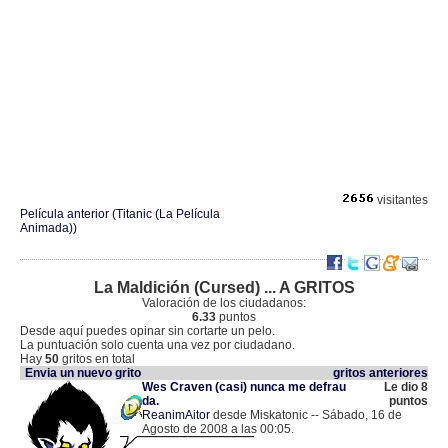
visitantes
Película anterior (Titanic (La Película
Animada))
La Maldición (Cursed) ... A GRITOS
Valoración de los ciudadanos:
6.33
puntos
Desde aquí puedes opinar sin cortarte un pelo.
La puntuación solo cuenta una vez por ciudadano.
Hay
50
gritos en total
Envia un nuevo grito
gritos anteriores
Wes Craven (casi) nunca me defrau
Le dio 8
da.
puntos
ReanimAitor
desde Miskatonic -- Sábado, 16 de
Agosto de 2008 a las 00:05.
.
85.86.163.107 |