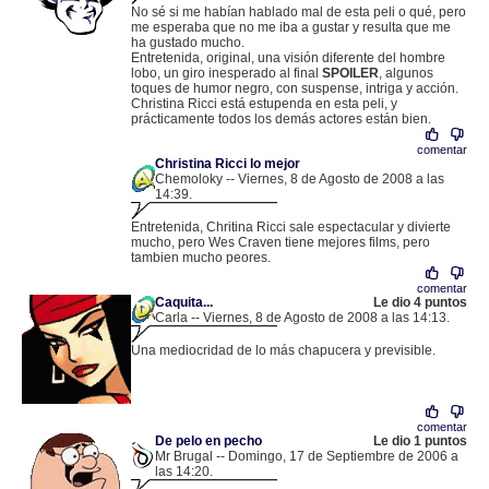
No sé si me habían hablado mal de esta peli o qué, pero
me esperaba que no me iba a gustar y resulta que me
ha gustado mucho.
Entretenida, original, una visión diferente del hombre
lobo, un giro inesperado al final
SPOILER
, algunos
toques de humor negro, con suspense, intriga y acción.
Christina Ricci está estupenda en esta peli, y
prácticamente todos los demás actores están bien.
comentar
Christina Ricci lo mejor
Chemoloky -- Viernes, 8 de Agosto de 2008 a las
14:39.
.
87.218.97.128 |
Entretenida, Chritina Ricci sale espectacular y divierte
mucho, pero Wes Craven tiene mejores films, pero
tambien mucho peores.
comentar
Caquita...
Le dio 4 puntos
Carla -- Viernes, 8 de Agosto de 2008 a las 14:13.
.
89.7.102.91 |
Una mediocridad de lo más chapucera y previsible.
comentar
De pelo en pecho
Le dio 1 puntos
Mr Brugal -- Domingo, 17 de Septiembre de 2006 a
las 14:20.
.
84.76.51.195 |