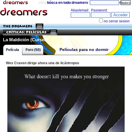
«Anything can happen and it probably will»
búsca en todo dreamers
directorio
THE DREAMERS
Críticas: Películas
La Maldición (Cursed)
Películas para no dormir
Película
Foro (50)
Wes Craven dirige ahora una de licántropos