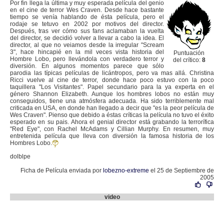
Por fin llega la última y muy esperada película del genio
en el cine de terror Wes Craven. Desde hace bastante
tiempo se venía hablando de ésta película, pero el
rodaje se tetuvo en 2002 por motivos del director.
Después, tras ver cómo sus fans aclamaban la vuelta
del director, se decidió volver a llevar a cabo la idea. El
director, al que no veiamos desde la irregular "Scream
3", hace hincapié en la mil veces vista historia del
Puntuación
Hombre Lobo, pero llevándola con verdadero terror y
del crítico:
8
diversión. En algunos momentos parece que sólo
parodia las típicas películas de licántropos, pero va mas allá. Christina
Ricci vuelve al cine de terror, donde hace poco estuvo con la poco
taquillera "Los Visitantes". Papel secundario para la ya experta en el
género Shannon Elizabeth. Aunque los hombres lobos no están muy
conseguidos, tiene una atmósfera adecuada. Ha sido terriblemente mal
criticada en USA, en donde han llegado a decir que "es la peor película de
Wes Craven". Pienso que debido a éstas críticas la película no tuvo el éxito
esperado en su pais. Ahora el genial director está grabando la terrorífica
"Red Eye", con Rachel McAdams y Cillian Murphy. En resumen, muy
entretenida película que lleva con diversión la famosa historia de los
Hombres Lobo.
dolblpe
Ficha de Película enviada por
lobezno-extreme
el 25 de Septiembre de
2005
video