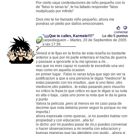
Por cierto vaya contestaciones de niño pequeño con lo
de "falso lo seras tu", te ha faltado responder "falso
mutiplicado por infinito"
Dios mio te he llamado niño pequeño, ahora me
pondras un pleito por daños emocionales.
comentar
"¡¡¡¡Que te calles, Karmele!!!!"
Le dio 5 puntos
carpedieguem -- Martes, 20 de Septiembre de 2005
a las 17:39.
.
83.43.66.144 |
Siniest si te fijas en la fecha de esta reseña es bastante
anterior a que por mi parte enterrara el hacha de guerra
y passase a ignorarte si tu me ignoras a mi...
veo que no eres capaz ni cuando te excediste una vez
mas como en aquella ocasion
en primer lugar : Falso lo seras tu!ya que sigo sin ver la
justificacion a que a una persona le digas "mediocre".te
estas pasando con los insultos...que si uno falso ,otro
mediocre,otro patetico...te estas pasando pero muucho
no critico tu frase,lo que critico es que le digas si su nota
es alta o baja...cada uno pone la nota que le da la gana
y punto
Valora la pelicula ,pero al menos en mi caso pasa de
decirme que nota deberia poner segun tu porque no me
importa.l
ahora expresate como quieras...si no puedes hablar con
propiedad y con educacion...alla tu!
lo dicho: por mi puedes pasar de mi,o puedes conversar
o hacer observaciones a mi reseña con educacion y
buenas maneras que las atendere con gusto....ahora si