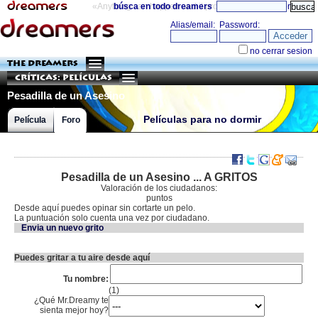
«Anything can happen and it probably will»
búsca en todo dreamers
directorio
THE DREAMERS
Críticas: Películas
Pesadilla de un Asesino
Películas para no dormir
Película
Foro
Pesadilla de un Asesino ... A GRITOS
Valoración de los ciudadanos:
puntos
Desde aquí puedes opinar sin cortarte un pelo.
La puntuación solo cuenta una vez por ciudadano.
Envia un nuevo grito
Puedes gritar a tu aire desde aquí
Tu nombre:
(1)
¿Qué Mr.Dreamy te
sienta mejor hoy?