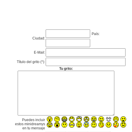
País:
Ciudad:
E-Mail:
Título del grito (*):
Tu grito:
Puedes incluir
estos minidreamys
en tu mensaje