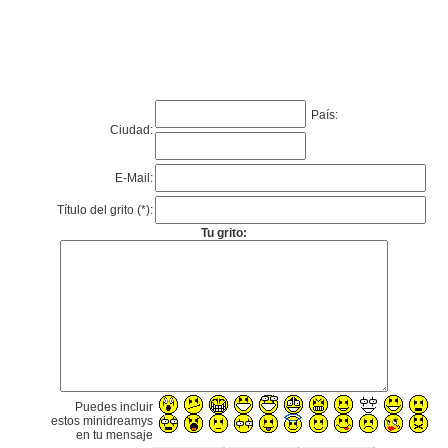
País:
Ciudad:
E-Mail:
Título del grito (*):
Tu grito:
Puedes incluir
estos minidreamys
en tu mensaje