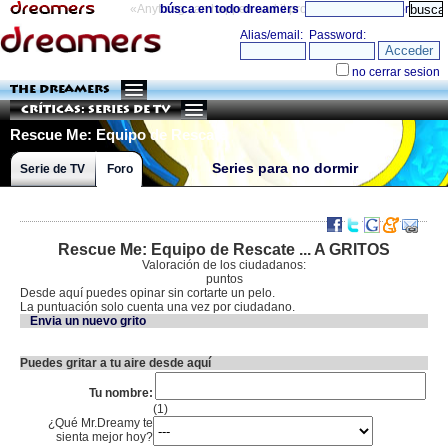
«Anything can happen and it probably will»
búsca en todo dreamers
directorio
THE DREAMERS
Críticas: Series de TV
Rescue Me: Equipo de Rescate
Series para no dormir
Serie de TV
Foro
Rescue Me: Equipo de Rescate ... A GRITOS
Valoración de los ciudadanos:
puntos
Desde aquí puedes opinar sin cortarte un pelo.
La puntuación solo cuenta una vez por ciudadano.
Envia un nuevo grito
Puedes gritar a tu aire desde aquí
Tu nombre:
(1)
¿Qué Mr.Dreamy te
sienta mejor hoy?