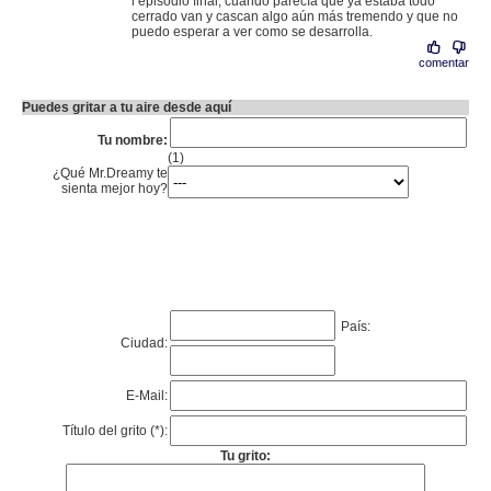
l episodio final, cuando parecía que ya estaba todo
cerrado van y cascan algo aún más tremendo y que no
puedo esperar a ver como se desarrolla.
comentar
Puedes gritar a tu aire desde aquí
Tu nombre:
(1)
¿Qué Mr.Dreamy te
sienta mejor hoy?
País:
Ciudad:
E-Mail:
Título del grito (*):
Tu grito: