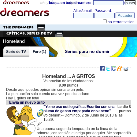
«Anything can happen and it probably will»
búsca en todo dreamers
directorio
THE DREAMERS
Críticas: Series de TV
Homeland
Series para no dormir
Serie de TV
Foro (1)
Homeland ... A GRITOS
Valoración de los ciudadanos:
8.00
puntos
Desde aquí puedes opinar sin cortarte un pelo.
La puntuación solo cuenta una vez por ciudadano.
Hay
1
gritos en total
Envia un nuevo grito
"Yo no uso estilográfica. Escribo con una
Le dio 8
pluma de ganso empapada en veneno"
puntos
Voldemort -- Domingo, 2 de Junio de 2013 a las
15:39.
.
83.59.136.187 |
Una buena segunda temporada en la línea de la
primera, con tensión e intriga por doquier. Me sorprendió