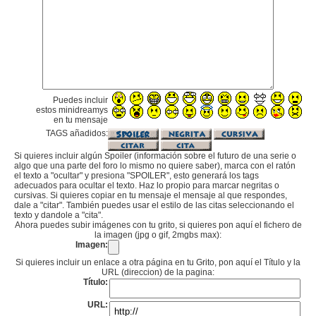
Puedes incluir
estos minidreamys
en tu mensaje
TAGS añadidos:
Si quieres incluir algún Spoiler (información sobre el futuro de una serie o
algo que una parte del foro lo mismo no quiere saber), marca con el ratón
el texto a "ocultar" y presiona "SPOILER", esto generará los tags
adecuados para ocultar el texto. Haz lo propio para marcar negritas o
cursivas. Si quieres copiar en tu mensaje el mensaje al que respondes,
dale a "citar". También puedes usar el estilo de las citas seleccionando el
texto y dandole a "cita".
Ahora puedes subir imágenes con tu grito, si quieres pon aquí el fichero de
la imagen (jpg o gif, 2mgbs max):
Imagen:
Si quieres incluir un enlace a otra página en tu Grito, pon aquí el Título y la
URL (direccion) de la pagina:
Título:
URL: